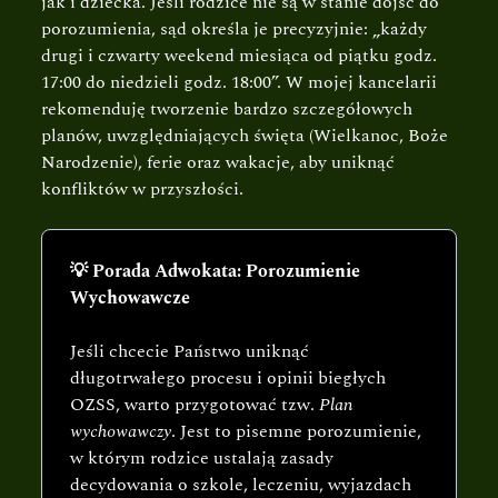
jak i dziecka. Jeśli rodzice nie są w stanie dojść do
porozumienia, sąd określa je precyzyjnie: „każdy
drugi i czwarty weekend miesiąca od piątku godz.
17:00 do niedzieli godz. 18:00”. W mojej kancelarii
rekomenduję tworzenie bardzo szczegółowych
planów, uwzględniających święta (Wielkanoc, Boże
Narodzenie), ferie oraz wakacje, aby uniknąć
konfliktów w przyszłości.
💡 Porada Adwokata: Porozumienie
Wychowawcze
Jeśli chcecie Państwo uniknąć
długotrwałego procesu i opinii biegłych
OZSS, warto przygotować tzw.
Plan
wychowawczy
. Jest to pisemne porozumienie,
w którym rodzice ustalają zasady
decydowania o szkole, leczeniu, wyjazdach