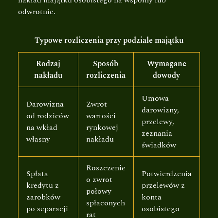
nakład majątku osobistego na wspólny lub
odwrotnie.
Typowe rozliczenia przy podziale majątku
Rodzaj
Sposób
Wymagane
nakładu
rozliczenia
dowody
Umowa
Darowizna
Zwrot
darowizny,
od rodziców
wartości
przelewy,
na wkład
rynkowej
zeznania
własny
nakładu
świadków
Roszczenie
Spłata
Potwierdzenia
o zwrot
kredytu z
przelewów z
połowy
zarobków
konta
spłaconych
po separacji
osobistego
rat