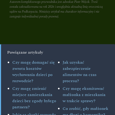
Autorem kompleksowego przewodnika jest adwokat Piotr Wójcik. Treść
została zaktualizowana na rok 2026 i uwzględnia aktualną linię orzeczniczą
sądów na Podkarpaciu. Niniejszy artykuł ma charakter informacyjny i nie
zastępuje indywidualnej porady prawnej.
Powiązane artykuły
Czy mogę domagać się
Jak uzyskać
zwrotu kosztów
zabezpieczenie
wychowania dzieci po
alimentów na czas
rozwodzie?
procesu?
Czy mogę zmienić
Czy mogę eksmitować
miejsce zamieszkania
małżonka z mieszkania
dzieci bez zgody byłego
w trakcie sprawy?
partnera?
Co zrobić, gdy małżonek
Jakie są skutki rozwodu
ma długi u komornika?