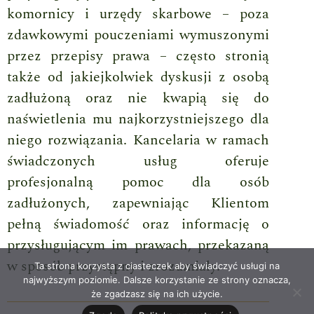
komornicy i urzędy skarbowe – poza
zdawkowymi pouczeniami wymuszonymi
przez przepisy prawa – często stronią
także od jakiejkolwiek dyskusji z osobą
zadłużoną oraz nie kwapią się do
naświetlenia mu najkorzystniejszego dla
niego rozwiązania. Kancelaria w ramach
świadczonych usług oferuje
profesjonalną pomoc dla osób
zadłużonych, zapewniając Klientom
pełną świadomość oraz informację o
przysługującym im prawach, przekazaną
w sposób przystępny i zrozumiały.
Ta strona korzysta z ciasteczek aby świadczyć usługi na
najwyższym poziomie. Dalsze korzystanie ze strony oznacza,
że zgadzasz się na ich użycie.