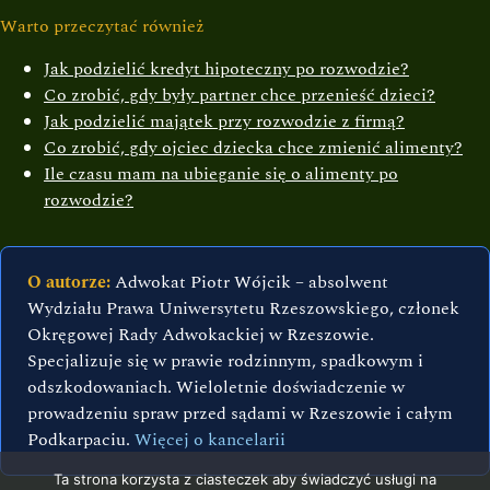
Warto przeczytać również
Jak podzielić kredyt hipoteczny po rozwodzie?
Co zrobić, gdy były partner chce przenieść dzieci?
Jak podzielić majątek przy rozwodzie z firmą?
Co zrobić, gdy ojciec dziecka chce zmienić alimenty?
Ile czasu mam na ubieganie się o alimenty po
rozwodzie?
O autorze:
Adwokat Piotr Wójcik – absolwent
Wydziału Prawa Uniwersytetu Rzeszowskiego, członek
Okręgowej Rady Adwokackiej w Rzeszowie.
Specjalizuje się w prawie rodzinnym, spadkowym i
odszkodowaniach. Wieloletnie doświadczenie w
prowadzeniu spraw przed sądami w Rzeszowie i całym
Podkarpaciu.
Więcej o kancelarii
Ta strona korzysta z ciasteczek aby świadczyć usługi na