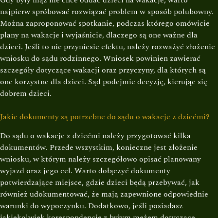
Gdy były mąż nie chce oddać dzieci na wakacje, warto
najpierw spróbować rozwiązać problem w sposób polubowny.
Można zaproponować spotkanie, podczas którego omówicie
plany na wakacje i wyjaśnicie, dlaczego są one ważne dla
dzieci. Jeśli to nie przyniesie efektu, należy rozważyć złożenie
wniosku do sądu rodzinnego. Wniosek powinien zawierać
szczegóły dotyczące wakacji oraz przyczyny, dla których są
one korzystne dla dzieci. Sąd podejmie decyzję, kierując się
dobrem dzieci.
Jakie dokumenty są potrzebne do sądu o wakacje z dziećmi?
Do sądu o wakacje z dziećmi należy przygotować kilka
dokumentów. Przede wszystkim, konieczne jest złożenie
wniosku, w którym należy szczegółowo opisać planowany
wyjazd oraz jego cel. Warto dołączyć dokumenty
potwierdzające miejsce, gdzie dzieci będą przebywać, jak
również udokumentować, że mają zapewnione odpowiednie
warunki do wypoczynku. Dodatkowo, jeśli posiadasz
jakiekolwiek korespondencje z byłym mężem dotyczące