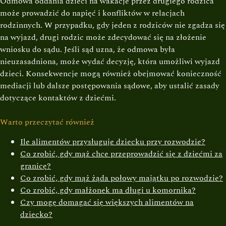
Odmowa oddania dzieci na wakacje przez drugiego rodzica
może prowadzić do napięć i konfliktów w relacjach
rodzinnych. W przypadku, gdy jeden z rodziców nie zgadza się
na wyjazd, drugi rodzic może zdecydować się na złożenie
wniosku do sądu. Jeśli sąd uzna, że odmowa była
nieuzasadniona, może wydać decyzję, która umożliwi wyjazd
dzieci. Konsekwencje mogą również obejmować konieczność
mediacji lub dalsze postępowania sądowe, aby ustalić zasady
dotyczące kontaktów z dziećmi.
Warto przeczytać również
Ile alimentów przysługuje dziecku przy rozwodzie?
Co zrobić, gdy mąż chce przeprowadzić się z dziećmi za
granicę?
Co zrobić, gdy mąż żąda połowy majątku po rozwodzie?
Co zrobić, gdy małżonek ma długi u komornika?
Czy mogę domagać się większych alimentów na
dziecko?