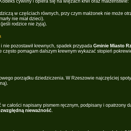
 Kodeks cywilny i opiera się na więzach krwi oraz małżeństwie:
edziczą w częściach równych, przy czym małżonek nie może otrz
marły nie miał dzieci).
jeśli rodzice nie żyją).
a
i nie pozostawił krewnych, spadek przypada
Gminie Miasto R
e często pomagam dalszym krewnym wykazać stopień pokrewień
wego porządku dziedziczenia. W Rzeszowie najczęściej spotyk
ną).
 w całości napisany pismem ręcznym, podpisany i opatrzony da
ezwzględną nieważność
.