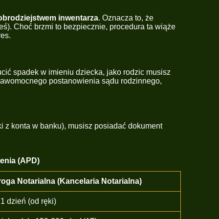
obrodziejstwem inwentarza
. Oznacza to, że
eś). Choć brzmi to bezpiecznie, procedura ta wiąże
res.
cić spadek w imieniu dziecka, jako rodzic musisz
 prawomocnego postanowienia sądu rodzinnego,
i z konta w banku), musisz posiadać dokument
enia (APD)
oga Notarialna (Kancelaria Notarialna)
1 dzień (od ręki)