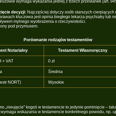
zowie wymaga wykazania jednej z trzech przesłanek (art. 94
ęcie decyzji:
Najczęściej dotyczy osób starszych cierpiących
rawach kluczowa jest opinia biegłego lekarza psychiatry lub n
ływem mylnego wyobrażenia o rzeczywistości.
zony pod przymusem.
Porównanie rodzajów testamentów
ent Notarialny
Testament Własnoręczny
zł + VAT
0 zł
a
Średnia
jestr NORT)
Wysokie
o „nieujęcie” kogoś w testamencie to jedynie pominięcie – ta
 wymaga wskazania w testamencie konkretnego powodu, np. u