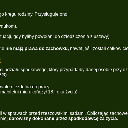
 kręgu rodziny. Przysługuje ono:
wnukom),
acji, gdy byliby powołani do dziedziczenia z ustawy).
wie
nie mają prawa do zachowku
, nawet jeśli zostali całkowic
)
ci udziału spadkowego, który przypadałby danej osobie przy dz
2/3)
:
rwale niezdolna do pracy.
małoletni (nie ukończył 18. roku życia).
sji w sprawach przed rzeszowskimi sądami. Obliczając zachowek
 niej
darowizny dokonane przez spadkodawcę za życia
.