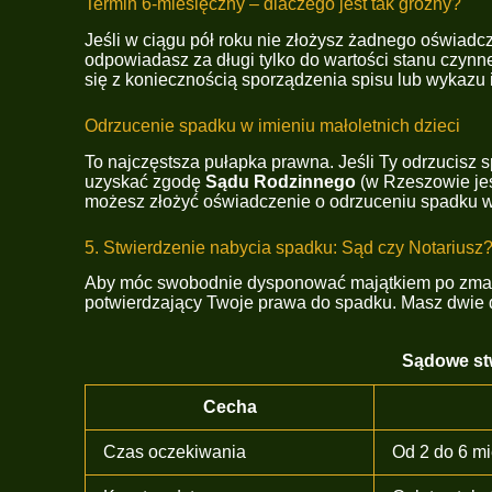
Termin 6-miesięczny – dlaczego jest tak groźny?
Jeśli w ciągu pół roku nie złożysz żadnego oświadc
odpowiadasz za długi tylko do wartości stanu czynne
się z koniecznością sporządzenia spisu lub wykazu 
Odrzucenie spadku w imieniu małoletnich dzieci
To najczęstsza pułapka prawna. Jeśli Ty odrzucisz 
uzyskać zgodę
Sądu Rodzinnego
(w Rzeszowie jes
możesz złożyć oświadczenie o odrzuceniu spadku w
5. Stwierdzenie nabycia spadku: Sąd czy Notariusz
Aby móc swobodnie dysponować majątkiem po zmarły
potwierdzający Twoje prawa do spadku. Masz dwie d
Sądowe stw
Cecha
Czas oczekiwania
Od 2 do 6 mi