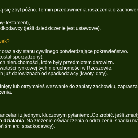
ją się zbyt późno. Termin przedawnienia roszczenia o zachow
ył testament),
adkodawcy (jeśli dziedziczenie jest ustawowe).
owek?
oraz akty stanu cywilnego potwierdzające pokrewieństwo.
został sporządzony).
ch nieruchomości, które były przedmiotem darowizn.
artości rynkowej tych nieruchomości w Rzeszowie.
ch już darowiznach od spadkodawcy (kwoty, daty).
inięty lub otrzymałeś wezwanie do zapłaty zachowku,
zaprasza
zenia.
celarii z jednym, kluczowym pytaniem: „Co zrobić, jeśli zmarły
 działania
. Na złożenie oświadczenia o odrzuceniu spadku ma
ień śmierci spadkodawcy).