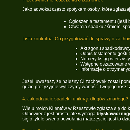
Jako adwokat często spotykam osoby, które zgłasza
Ogłoszenia testamentu (jeśli b
Otwarcia spadku / śmierci sp
Lista kontrolna: Co przygotować do sprawy o zach
Akt zgonu spadkodawcy 
Odpis testamentu (jeśli 
Numery ksiąg wieczysty
Wstępne oszacowanie w
Informacje o otrzymany
Jeżeli uważasz, że należny Ci zachowek został pom
gdzie precyzyjnie wyliczymy wartość Twojego roszc
4. Jak odrzucić spadek i uniknąć długów zmarłego?
Wielu moich Klientów w Rzeszowie zgłasza się do kan
Odpowiedź jest prosta, ale wymaga
błyskawicznego
się o tytule swego powołania (najczęściej jest to dz