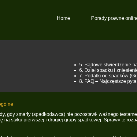
Home
Porady prawne onlin
5. Sądowe stwierdzenie n
6. Dział spadku i zniesien
7. Podatki od spadków (Gr
8. FAQ – Najczęstsze pyta
ogólne
dy, gdy zmarły (spadkodawca) nie pozostawił ważnego testam
 na styku pierwszej i drugiej grupy spadkowej. Sprawy te rozp