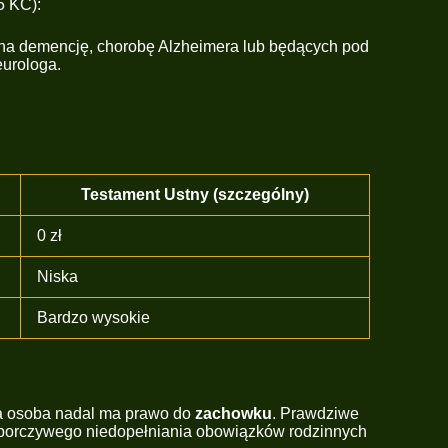
5 KC):
 na demencję, chorobę Alzheimera lub będących pod
eurologa.
Testament Ustny (szczególny)
0 zł
Niska
Bardzo wysokie
ka osoba nadal ma prawo do
zachowku
. Prawdziwe
porczywego niedopełniania obowiązków rodzinnych