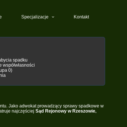
e
Specjalizacje
Kontakt
abycia spadku
ie współwłasności
upa 0)
nia
entu. Jako adwokat prowadzący sprawy spadkowe w
atruje najczęściej
Sąd Rejonowy w Rzeszowie,