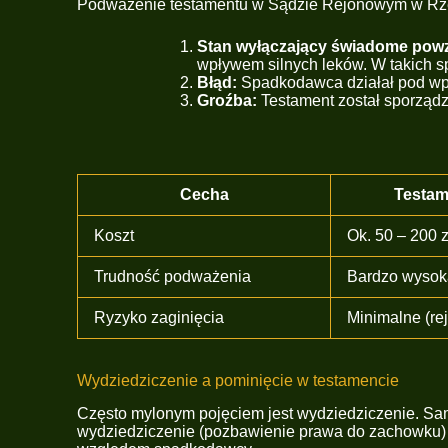
Podważenie testamentu w Sądzie Rejonowym w Rzes
Stan wyłączający świadome powzi
wpływem silnych leków. W takich sp
Błąd:
Spadkodawca działał pod wp
Groźba:
Testament został sporząd
Cecha
Testam
Koszt
Ok. 50 – 200 
Trudność podważenia
Bardzo wysok
Ryzyko zaginięcia
Minimalne (re
Wydziedziczenie a pominięcie w testamencie
Często mylonym pojęciem jest wydziedziczenie. Sam
wydziedziczenie (pozbawienie prawa do zachowku)