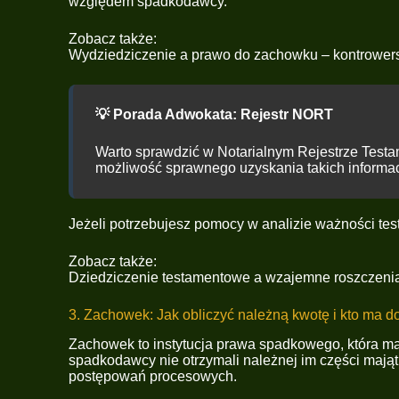
względem spadkodawcy.
Zobacz także:
Wydziedziczenie a prawo do zachowku – kontrowers
💡 Porada Adwokata: Rejestr NORT
Warto sprawdzić w Notarialnym Rejestrze Testa
możliwość sprawnego uzyskania takich informacj
Jeżeli potrzebujesz pomocy w analizie ważności te
Zobacz także:
Dziedziczenie testamentowe a wzajemne roszczeni
3. Zachowek: Jak obliczyć należną kwotę i kto ma d
Zachowek to instytucja prawa spadkowego, która ma 
spadkodawcy nie otrzymali należnej im części maj
postępowań procesowych.