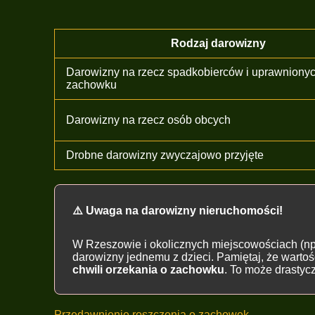
Rodzaj darowizny
Darowizny na rzecz spadkobierców i uprawniony
zachowku
Darowizny na rzecz osób obcych
Drobne darowizny zwyczajowo przyjęte
⚠️ Uwaga na darowizny nieruchomości!
W Rzeszowie i okolicznych miejscowościach (np
darowizny jednemu z dzieci. Pamiętaj, że warto
chwili orzekania o zachowku
. To może drastyc
Przedawnienie roszczenia o zachowek