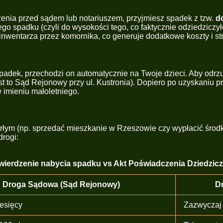
zenia przed sądem lub notariuszem, przyjmiesz spadek z tzw.
d
go spadku (czyli do wysokości tego, co faktycznie odziedziczył
inwentarza przez komornika, co generuje dodatkowe koszty i st
spadek, przechodzi on automatycznie na Twoje dzieci. Aby odrzu
t to Sąd Rejonowy przy ul. Kustronia). Dopiero po uzyskaniu
 imieniu małoletniego.
?
m (np. sprzedać mieszkanie w Rzeszowie czy wypłacić środk
rogi:
ierdzenie nabycia spadku vs Akt Poświadczenia Dziedzicz
Droga Sądowa (Sąd Rejonowy)
Dr
esięcy
Zazwyczaj 