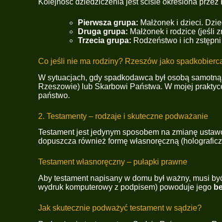
Kolejność dziedziczenia jest ściśle określona przez
Pierwsza grupa:
Małżonek i dzieci. Dzi
Druga grupa:
Małżonek i rodzice (jeśli z
Trzecia grupa:
Rodzeństwo i ich zstępni (
Co jeśli nie ma rodziny? Rzeszów jako spadkobierc
W sytuacjach, gdy spadkodawca był osobą samotną 
Rzeszowie) lub Skarbowi Państwa. W mojej praktyc
państwo.
2. Testamenty – rodzaje i skuteczne podważanie
Testament jest jedynym sposobem na zmianę ustawo
dopuszcza również formę własnoręczną (holograficz
Testament własnoręczny – pułapki prawne
Aby testament napisany w domu był ważny, musi być
wydruk komputerowy z podpisem) powoduje jego
b
Jak skutecznie podważyć testament w sądzie?