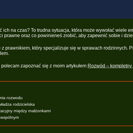
ać ich na czas? To trudna sytuacja, która może wywołać wiele e
i prawne oraz co powinieneś zrobić, aby zapewnić sobie i dzie
ę z prawnikiem, który specjalizuje się w sprawach rodzinnych.
blem.
u, polecam zapoznać się z moim artykułem
Rozwód – kompletny
enia rozwodu
władza rodzicielska
ntacyjny między małżonkami
u wspólnym