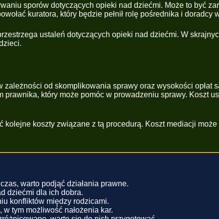
aniu sporów dotyczących opieki nad dziećmi. Może to być zaró
ołać kuratora, który będzie pełnił rolę pośrednika i doradcy 
 przestrzega ustaleń dotyczących opieki nad dziećmi. W skraj
dzieci.
leżności od skomplikowania sprawy oraz wysokości opłat sądo
em prawnika, który może pomóc w prowadzeniu sprawy. Koszt us
kolejne koszty związane z tą procedurą. Koszt mediacji może wy
czas, warto podjąć działania prawne.
d dziećmi dla ich dobra.
u konfliktów między rodzicami.
 w tym możliwość nałożenia kar.
óżnicowane, warto się do nich przygotować.