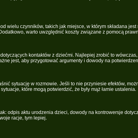
 od wielu czynników, takich jak miejsce, w którym składana je
. Dodatkowo, warto uwzględnić koszty związane z pomocą prawn
 dotyczących kontaktów z dziećmi. Najlepiej zrobić to wówczas
ażne jest, aby przygotować argumenty i dowody na potwierdzeni
śnić sytuację w rozmowie. Jeśli to nie przyniesie efektów, mo
ytuacje, które mogą potwierdzić, że były mąż łamie ustalenia.
k: odpis aktu urodzenia dzieci, dowody na kontrowersje dotycz
je racje, tym lepiej.