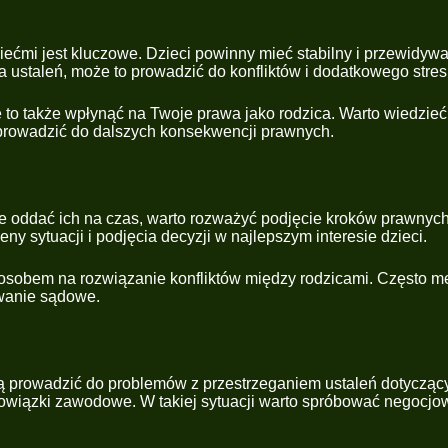
iećmi jest kluczowe. Dzieci powinny mieć stabilny i przewidy
 ustaleń, może to prowadzić do konfliktów i dodatkowego stresu 
 to także wpłynąć na Twoje prawa jako rodzica. Warto wiedzieć
prowadzić do dalszych konsekwencji prawnych.
chce oddać ich na czas, warto rozważyć podjęcie kroków prawny
y sytuacji i podjęcia decyzji w najlepszym interesie dzieci.
osobem na rozwiązanie konfliktów między rodzicami. Często m
owanie sądowe.
gą prowadzić do problemów z przestrzeganiem ustaleń dotyczący
owiązki zawodowe. W takiej sytuacji warto spróbować negocjow