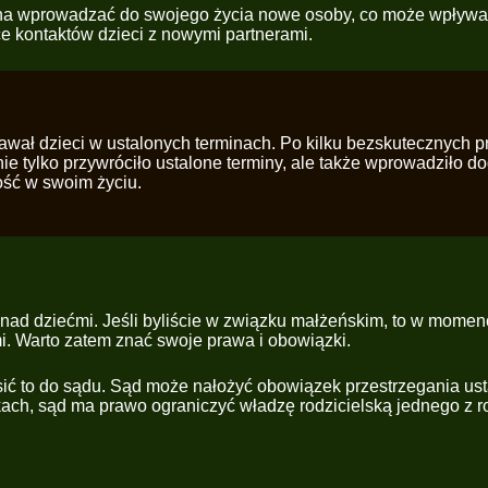
zyna wprowadzać do swojego życia nowe osoby, co może wpływać
e kontaktów dzieci z nowymi partnerami.
ddawał dzieci w ustalonych terminach. Po kilku bezskutecznych
nie tylko przywróciło ustalone terminy, ale także wprowadziło
ność w swoim życiu.
i nad dziećmi. Jeśli byliście w związku małżeńskim, to w mom
ćmi. Warto zatem znać swoje prawa i obowiązki.
łosić to do sądu. Sąd może nałożyć obowiązek przestrzegania 
dkach, sąd ma prawo ograniczyć władzę rodzicielską jednego z rod