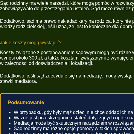
Sąd rodzinny ma wiele narzędzi, które mogą pomóc w rozwiązyw
zobowiązywało do przestrzegania ustaleń. Sąd może również pow
Dodatkowo, sąd ma prawo nakładać kary na rodzica, który nie
władzy rodzicielskiej, jeśli uzna, że jest to konieczne dla dobra 
Jakie koszty mogą wystąpić?
Koszty związane z postępowaniem sądowym mogą być różne w za
wynosi około 300 zł, a także kosztami związanymi z wynajęci
w zależności od doświadczenia i lokalizacji.
Dodatkowo, jeśli sąd zdecyduje się na mediację, mogą wystąpić 
stawki mediatora.
Podsumowanie
W przypadku, gdy były mąż dzieci nie chce oddać ich na 
Ważne jest przestrzeganie ustaleń dotyczących opieki na
Mediacja może być skutecznym narzędziem w rozwiązani
Sąd rodzinny ma różne opcje pomocy w takich sprawach,
Koszty związane z postępowaniem sądowym mogą być zr