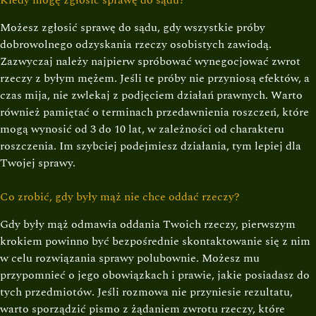
Kiedy mogę zgłosić sprawę do sądu?
Możesz zgłosić sprawę do sądu, gdy wszystkie próby
dobrowolnego odzyskania rzeczy osobistych zawiodą.
Zazwyczaj należy najpierw spróbować wynegocjować zwrot
rzeczy z byłym mężem. Jeśli te próby nie przyniosą efektów, a
czas mija, nie zwlekaj z podjęciem działań prawnych. Warto
również pamiętać o terminach przedawnienia roszczeń, które
mogą wynosić od 3 do 10 lat, w zależności od charakteru
roszczenia. Im szybciej podejmiesz działania, tym lepiej dla
Twojej sprawy.
Co zrobić, gdy były mąż nie chce oddać rzeczy?
Gdy były mąż odmawia oddania Twoich rzeczy, pierwszym
krokiem powinno być bezpośrednie skontaktowanie się z nim
w celu rozwiązania sprawy polubownie. Możesz mu
przypomnieć o jego obowiązkach i prawie, jakie posiadasz do
tych przedmiotów. Jeśli rozmowa nie przyniesie rezultatu,
warto sporządzić pismo z żądaniem zwrotu rzeczy, które