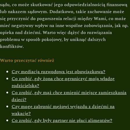
sądu, co może skutkować jego odpowiedzialnością finansową
lub nakazem sądowym. Dodatkowo, takie zachowanie może
się przyczynić do pogorszenia relacji między Wami, co może
mieć negatywny wpływ na inne wspólne zobowiązania, jak np.
opieka nad dziećmi. Warto więc dążyć do rozwiązania
problemu w sposób pokojowy, by uniknąć dalszych
konfliktów.
Warto przeczytać również
Czy mediacja rozwodowa jest obowiązkowa?
Co zrobić, gdy żona chce ograniczyć moją władzę
rodzicielską?
Co zrobić, gdy mąż chce zmienić miejsce zamieszkania
dzieci?
Czy mogę zabronić mężowi wyjazdu z dziećmi na
wakacje?
Co zrobić, gdy były partner nie płaci alimentów?