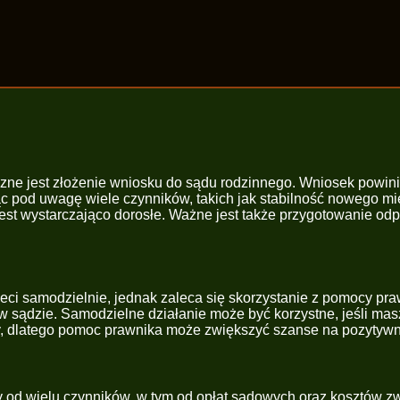
zne jest złożenie wniosku do sądu rodzinnego. Wniosek powinie
rąc pod uwagę wiele czynników, takich jak stabilność nowego m
 jest wystarczająco dorosłe. Ważne jest także przygotowanie o
eci samodzielnie, jednak zaleca się skorzystanie z pomocy pr
sądzie. Samodzielne działanie może być korzystne, jeśli mas
y, dlatego pomoc prawnika może zwiększyć szanse na pozytywn
y od wielu czynników, w tym od opłat sądowych oraz kosztów 