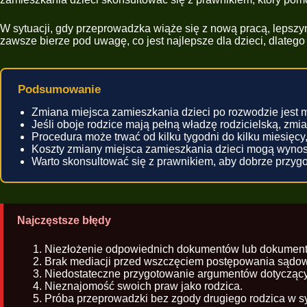
W sytuacji, gdy przeprowadzka wiąże się z nową pracą, lepsz
zawsze bierze pod uwagę, co jest najlepsze dla dzieci, dlateg
Podsumowanie
Zmiana miejsca zamieszkania dzieci po rozwodzie jest 
Jeśli oboje rodzice mają pełną władzę rodzicielską, zm
Procedura może trwać od kilku tygodni do kilku miesięcy,
Koszty zmiany miejsca zamieszkania dzieci mogą wynosi
Warto skonsultować się z prawnikiem, aby dobrze przygo
Najczęstsze błędy
Niezłożenie odpowiednich dokumentów lub dokumentó
Brak mediacji przed wszczęciem postępowania sądo
Niedostateczne przygotowanie argumentów dotyczący
Nieznajomość swoich praw jako rodzica.
Próba przeprowadzki bez zgody drugiego rodzica w syt