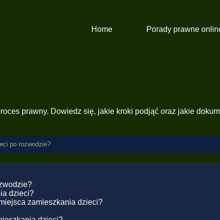
Home
Porady prawne onlin
roces prawny. Dowiedz się, jakie kroki podjąć oraz jakie doku
eci po rozwodzie?
e
ozwodzie?
ia dzieci?
 miejsca zamieszkania dzieci?
ieszkania dzieci?