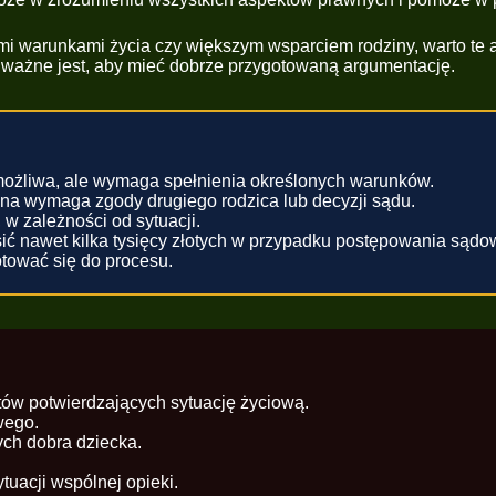
ymi warunkami życia czy większym wsparciem rodziny, warto t
o ważne jest, aby mieć dobrze przygotowaną argumentację.
możliwa, ale wymaga spełnienia określonych warunków.
iana wymaga zgody drugiego rodzica lub decyzji sądu.
 w zależności od sytuacji.
ć nawet kilka tysięcy złotych w przypadku postępowania sądo
tować się do procesu.
w potwierdzających sytuację życiową.
wego.
ch dobra dziecka.
uacji wspólnej opieki.