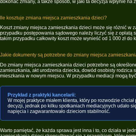
dokonać zmiany, a także sposób, w jaki ta decyzja wpłynie na ż
Ile kosztuje zmiana miejsca zamieszkania dzieci?
Koszt zmiany miejsca zamieszkania dzieci może się różnić w za
przypadku postępowania sądowego należy liczyć się z opłatą s
takim przypadku całkowity koszt może wynieść od 1 000 zł do ki
Jakie dokumenty są potrzebne do zmiany miejsca zamieszkani
Do zmiany miejsca zamieszkania dzieci potrzebne są określone
zamieszkania, akt urodzenia dziecka, dowód osobisty rodzica 
mieszkania w nowym miejscu. W przypadku mediacji mogą być t
Przykład z praktyki kancelarii:
W mojej praktyce miałem klienta, który po rozwodzie chciał 
decyzji, jednak po kilku spotkaniach mediacyjnych udało s
napięcia i zagwarantowało dzieciom stabilność.
Warto pamiętać, że każda sprawa jest inna i to, co działa w j
zamieszkania dzieci skonsultować się z prawnikiem, który p