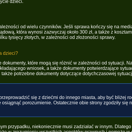
ycie dzieci.
leżności od wielu czynników. Jeśli sprawa kończy się na media
ądową, która wynosi zazwyczaj około 300 zł, a także z kosztam
lku tysięcy złotych, w zależności od złożoności sprawy.
a dzieci?
 dokumenty, które mogą się różnić w zależności od sytuacji. 
składającego wniosek, a także dokumenty potwierdzające sytuac
akże potrzebne dokumenty dotyczące dotychczasowej sytuacji o
przeprowadzić się z dziećmi do innego miasta, aby być bliżej rod
ię osiągnąć porozumienie. Ostatecznie obie strony zgodziły się
ednym przypadku, niekoniecznie musi zadziałać w innym. Dlatego
omoże w zrozumieniu wszystkich aspektów prawnych i pomoże 