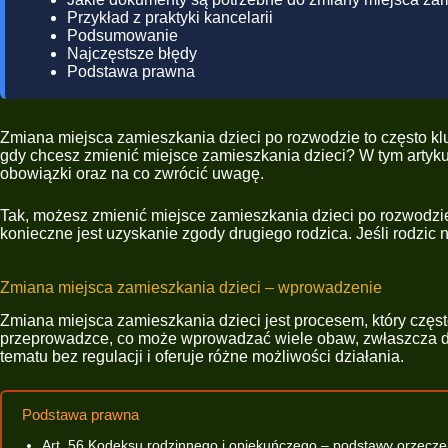
Przykład z praktyki kancelarii
Podsumowanie
Najczęstsze błędy
Podstawa prawna
Zmiana miejsca zamieszkania dzieci po rozwodzie to często klu
gdy chcesz zmienić miejsce zamieszkania dzieci? W tym artyku
obowiązki oraz na co zwrócić uwagę.
Tak, możesz zmienić miejsce zamieszkania dzieci po rozwodzi
konieczne jest uzyskanie zgody drugiego rodzica. Jeśli rodzic 
Zmiana miejsca zamieszkania dzieci – wprowadzenie
Zmiana miejsca zamieszkania dzieci jest procesem, który częs
przeprowadzce, co może wprowadzać wiele obaw, zwłaszcza doty
tematu bez regulacji i oferuje różne możliwości działania.
Podstawa prawna
Art. 56 Kodeksu rodzinnego i opiekuńczego – podstawy orzecz