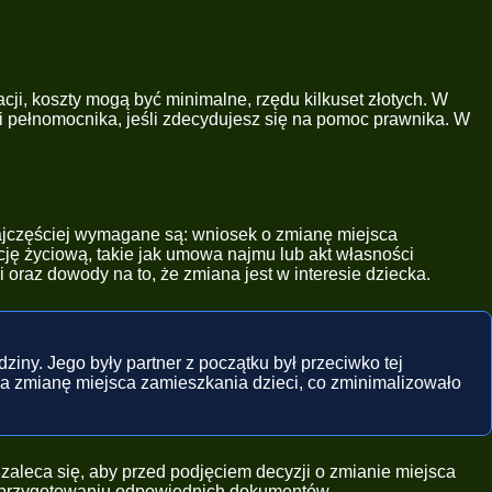
cji, koszty mogą być minimalne, rzędu kilkuset złotych. W
i pełnomocnika, jeśli zdecydujesz się na pomoc prawnika. W
Najczęściej wymagane są: wniosek o zmianę miejsca
ję życiową, takie jak umowa najmu lub akt własności
raz dowody na to, że zmiana jest w interesie dziecka.
ziny. Jego były partner z początku był przeciwko tej
 na zmianę miejsca zamieszkania dzieci, co zminimalizowało
 zaleca się, aby przed podjęciem decyzji o zmianie miejsca
w przygotowaniu odpowiednich dokumentów.