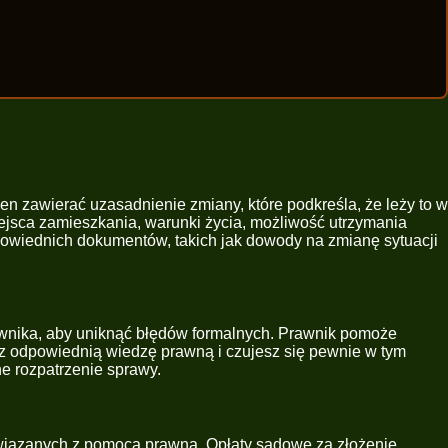
n zawierać uzasadnienie zmiany, które podkreśla, że leży to w
iejsca zamieszkania, warunki życia, możliwość utrzymania
dpowiednich dokumentów, takich jak dowody na zmianę sytuacji
awnika, aby uniknąć błędów formalnych. Prawnik pomoże
z odpowiednią wiedzę prawną i czujesz się pewnie w tym
e rozpatrzenie sprawy.
związanych z pomocą prawną. Opłaty sądowe za złożenie