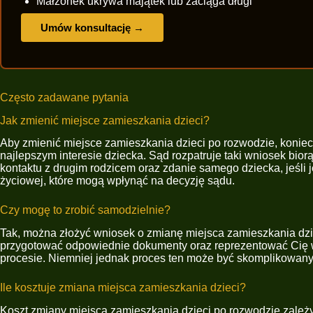
Małżonek ukrywa majątek lub zaciąga długi
Umów konsultację →
Często zadawane pytania
Jak zmienić miejsce zamieszkania dzieci?
Aby zmienić miejsce zamieszkania dzieci po rozwodzie, koniec
najlepszym interesie dziecka. Sąd rozpatruje taki wniosek bio
kontaktu z drugim rodzicem oraz zdanie samego dziecka, jeśli
życiowej, które mogą wpłynąć na decyzję sądu.
Czy mogę to zrobić samodzielnie?
Tak, można złożyć wniosek o zmianę miejsca zamieszkania dzi
przygotować odpowiednie dokumenty oraz reprezentować Cię w 
procesie. Niemniej jednak proces ten może być skomplikowan
Ile kosztuje zmiana miejsca zamieszkania dzieci?
Koszt zmiany miejsca zamieszkania dzieci po rozwodzie zależ