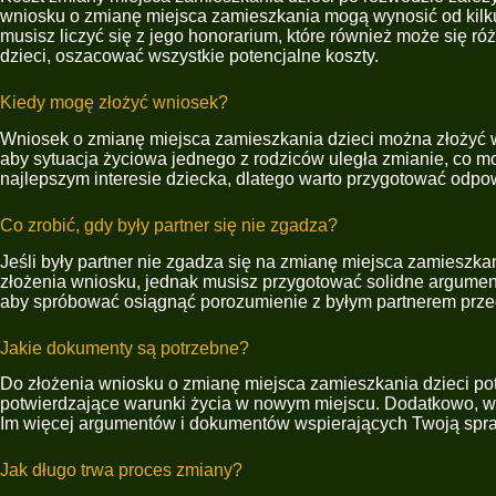
wniosku o zmianę miejsca zamieszkania mogą wynosić od kilkud
musisz liczyć się z jego honorarium, które również może się r
dzieci, oszacować wszystkie potencjalne koszty.
Kiedy mogę złożyć wniosek?
Wniosek o zmianę miejsca zamieszkania dzieci można złożyć w k
aby sytuacja życiowa jednego z rodziców uległa zmianie, co m
najlepszym interesie dziecka, dlatego warto przygotować odpo
Co zrobić, gdy były partner się nie zgadza?
Jeśli były partner nie zgadza się na zmianę miejsca zamieszka
złożenia wniosku, jednak musisz przygotować solidne argument
aby spróbować osiągnąć porozumienie z byłym partnerem prze
Jakie dokumenty są potrzebne?
Do złożenia wniosku o zmianę miejsca zamieszkania dzieci po
potwierdzające warunki życia w nowym miejscu. Dodatkowo, wart
Im więcej argumentów i dokumentów wspierających Twoją spra
Jak długo trwa proces zmiany?