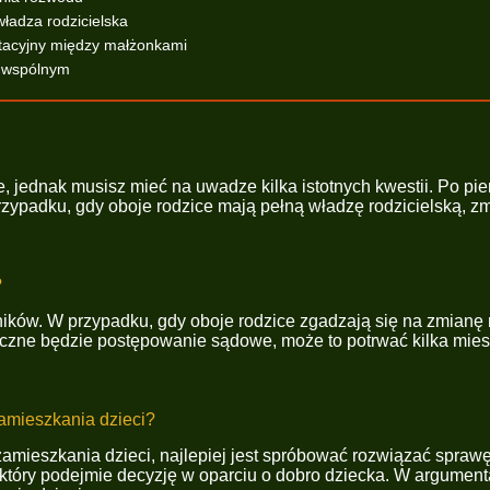
władza rodzicielska
ntacyjny między małżonkami
u wspólnym
jednak musisz mieć na uwadze kilka istotnych kwestii. Po pierw
rzypadku, gdy oboje rodzice mają pełną władzę rodzicielską, 
?
ników. W przypadku, gdy oboje rodzice zgadzają się na zmianę 
nieczne będzie postępowanie sądowe, może to potrwać kilka mies
zamieszkania dzieci?
a zamieszkania dzieci, najlepiej jest spróbować rozwiązać spr
który podejmie decyzję w oparciu o dobro dziecka. W argumen