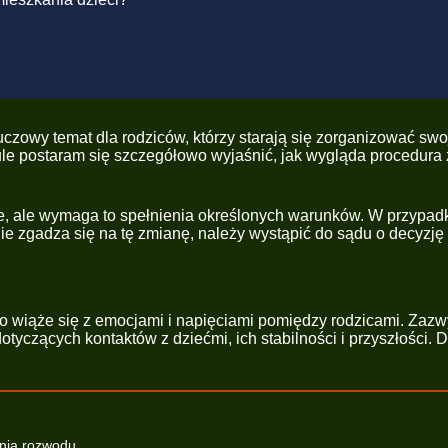
czowy temat dla rodziców, którzy starają się zorganizować swo
le postaram się szczegółowo wyjaśnić, jak wygląda procedura z
e, ale wymaga to spełnienia określonych warunków. W przypadk
nie zgadza się na tę zmianę, należy wystąpić do sądu o decyzję 
to wiąże się z emocjami i napięciami pomiędzy rodzicami. Zazw
czących kontaktów z dziećmi, ich stabilności i przyszłości. D
enia rozwodu