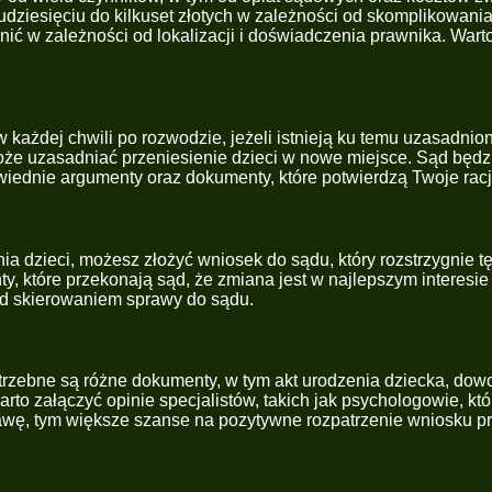
ziesięciu do kilkuset złotych w zależności od skomplikowania
óżnić w zależności od lokalizacji i doświadczenia prawnika. Wa
ażdej chwili po rozwodzie, jeżeli istnieją ku temu uzasadnion
oże uzasadniać przeniesienie dzieci w nowe miejsce. Sąd będz
wiednie argumenty oraz dokumenty, które potwierdzą Twoje racj
nia dzieci, możesz złożyć wniosek do sądu, który rozstrzygnie 
y, które przekonają sąd, że zmiana jest w najlepszym interesi
d skierowaniem sprawy do sądu.
trzebne są różne dokumenty, w tym akt urodzenia dziecka, dow
o załączyć opinie specjalistów, takich jak psychologowie, któ
wę, tym większe szanse na pozytywne rozpatrzenie wniosku pr