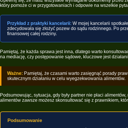
Upewnij się, że masz wszystkie wymagane dokumenty przed zł
który pomoże ci w przygotowaniach i odpowie na wszelkie pyta
Przykład z praktyki kancelarii:
W mojej kancelarii spotkałe
zdecydowała się złożyć pozew do sądu rodzinnego. Po prze
finansowej całej rodziny.
Pamiętaj, że każda sprawa jest inna, dlatego warto konsultować
na mediację, czy postępowanie sądowe, kluczowe jest działan
Ważne:
Pamiętaj, że czasami warto zasięgnąć porady prawn
skutecznym działaniu w celu wyegzekwowania alimentów.
Podsumowując, sytuacja, gdy były partner nie płaci alimentów
alimentów zawsze możesz skonsultować się z prawnikiem, któr
Podsumowanie