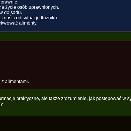
 prawnie.
na życie osób uprawnionych.
ew do sądu.
żności od sytuacji dłużnika.
ekwować alimenty.
z alimentami.
ormacje praktyczne, ale także zrozumienie, jak postępować w syt
y.