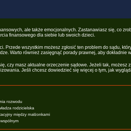
i finansowych, ale także emocjonalnych. Zastanawiasz się, co zro
cia finansowego dla siebie lub swoich dzieci.
ości. Przede wszystkim możesz zgłosić ten problem do sądu, któr
ze. Warto również zasięgnąć porady prawnej, aby dokładnie wi
się, czy masz aktualne orzeczenie sądowe. Jeżeli tak, możesz z
lizowania. Jeśli chcesz dowiedzieć się więcej o tym, jak wygl
enia rozwodu
władza rodzicielska
ntacyjny między małżonkami
u wspólnym