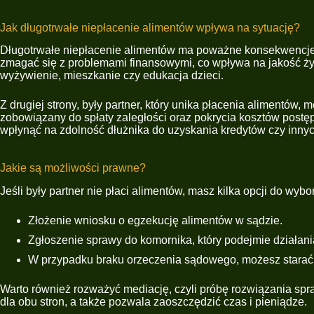
Jak długotrwałe niepłacenie alimentów wpływa na sytuację?
Długotrwałe niepłacenie alimentów ma poważne konsekwencje z
zmagać się z problemami finansowymi, co wpływa na jakość życ
wyżywienie, mieszkanie czy edukacja dzieci.
Z drugiej strony, były partner, który unika płacenia alimentó
zobowiązany do spłaty zaległości oraz pokrycia kosztów post
wpłynąć na zdolność dłużnika do uzyskania kredytów czy inny
Jakie są możliwości prawne?
Jeśli były partner nie płaci alimentów, masz kilka opcji do wy
Złożenie wniosku o egzekucję alimentów w sądzie.
Zgłoszenie sprawy do komornika, który podejmie działania
W przypadku braku orzeczenia sądowego, możesz starać 
Warto również rozważyć mediację, czyli próbę rozwiązania s
dla obu stron, a także pozwala zaoszczędzić czas i pieniądze.