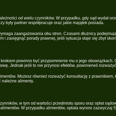
ależności od wielu czynników. W przypadku, gdy sąd wydał orze
 czy były partner współpracuje oraz jakie majątek posiada.
 wymaga zaangażowania obu stron. Czasami dłużnicy podejmują
m i zasięgnąć porady prawnej, jeśli sytuacja staje się zbyt sk
zym krokiem powinno być przypomnienie mu o jego obowiązkach
wę. Jednak jeśli to nie przynosi efektów, powinieneś rozważy
 alimentów. Możesz również rozważyć konsultację z prawnikie
 należne alimenty.
czynników, w tym od wartości przedmiotu sporu oraz opłat sąd
alimentów. W przypadku alimentów, opłata wynosi zazwyczaj 5