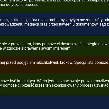
ożeniem pozwu, ponieważ ich brak może opóźnić postępowanie
nia dotyczące procesu.
m się z klientką, która miała problemy z byłym mężem, który od
prowadzeniu mediacji oraz przedstawieniu dokumentów, sąd zasą
 się z prawnikiem, który pomoże ci dostosować strategię do twoj
ie w zgodzie z prawem i swoim interesem.
ej przed podjęciem jakichkolwiek kroków. Specjalista pomoże
, może być frustrująca. Warto jednak znać swoje prawa i możli
y pomoże ci przejść przez ten skomplikowany proces i uzyskać