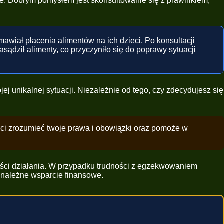
. Dobrym pomysłem jest skonsultowanie się z prawnikiem,
mawiał płacenia alimentów na ich dzieci. Po konsultacji
dził alimenty, co przyczyniło się do poprawy sytuacji
ej unikalnej sytuacji. Niezależnie od tego, czy zdecydujesz się
 ci zrozumieć twoje prawa i obowiązki oraz pomoże w
wości działania. W przypadku trudności z egzekwowaniem
 należne wsparcie finansowe.