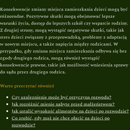
Konsekwencje zmiany miejsca zamieszkania dzieci mogą być
różnorodne. Pozytywne skutki mogą obejmować lepsze
warunki życia, dostęp do lepszych szkół czy wsparcie rodziny.
Z drugiej strony, mogą wystąpić negatywne skutki, takie jak
stres dzieci związany z przeprowadzką, problemy z adaptacją
w nowym miejscu, a także napięcia między rodzicami. W
przypadku, gdy zmiana miejsca zamieszkania odbywa się bez
zgody drugiego rodzica, mogą również wystąpić
konsekwencje prawne, takie jak możliwość wniesienia sprawy
do sądu przez drugiego rodzica.
Warto przeczytać również
Czy uzaleznienie może być przyczyną rozwodu?
Jak rozróżnić mienie nabyte przed małżeństwem?
Jak ustalić wysokość alimentów na dzieci po rozwodzie?
Co zrobić, gdy mąż nie chce płacić na dzieci po
rozwodzie?