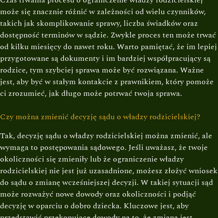
Czas trwania procesu o ograniczenie władzy rodzicielskiej
może się znacznie różnić w zależności od wielu czynników,
takich jak skomplikowanie sprawy, liczba świadków oraz
dostępność terminów w sądzie. Zwykle proces ten może trwać
od kilku miesięcy do nawet roku. Warto pamiętać, że im lepiej
przygotowane są dokumenty i im bardziej współpracujący są
rodzice, tym szybciej sprawa może być rozwiązana. Ważne
jest, aby być w stałym kontakcie z prawnikiem, który pomoże
ci zrozumieć, jak długo może potrwać twoja sprawa.
Czy można zmienić decyzję sądu o władzy rodzicielskiej?
Tak, decyzję sądu o władzy rodzicielskiej można zmienić, ale
wymaga to postępowania sądowego. Jeśli uważasz, że twoje
okoliczności się zmieniły lub że ograniczenie władzy
rodzicielskiej nie jest już uzasadnione, możesz złożyć wniosek
do sądu o zmianę wcześniejszej decyzji. W takiej sytuacji sąd
może rozważyć nowe dowody oraz okoliczności i podjąć
decyzję w oparciu o dobro dziecka. Kluczowe jest, aby
przedstawić przekonujące dowody na to, że zmiana jest