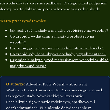
rozwodu czy też kwestie spadkowe. Dlatego przed podjęciem
decyzji warto dokładnie przeanalizować wszystkie skutki.
Warto przeczytać również
Jak rozliczyć nakłady z majątku osobistego na wspólny?
Co zrobić z wydatkami z majątku osobistego na
wspólny?
Co zrobić, gdy ojciec nie płaci alimentów na dziecko?
Co zrobić, gdy żona ukrywa dochody przy alimentach?
Czy mienie nabyte przed małżeństwem wchodzi w skład
majątku wspólnego?
O autorze:
Adwokat Piotr Wójcik – absolwent
Wydziału Prawa Uniwersytetu Rzeszowskiego, członek
Okręgowej Rady Adwokackiej w Rzeszowie.
Specjalizuje się w prawie rodzinnym, spadkowym i
odszkodowaniach. Wieloletnie doświadczenie w