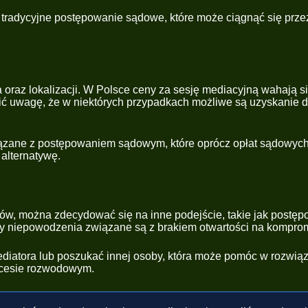
 tradycyjne postępowanie sądowe, które może ciągnąć się przez 
 oraz lokalizacji. W Polsce ceny za sesję mediacyjną wahają si
cić uwagę, że w niektórych przypadkach możliwe są uzyskanie do
iązane z postępowaniem sądowym, które oprócz opłat sądowyc
alternatywę.
ów, można zdecydować się na inne podejście, takie jak postęp
ny niepowodzenia związane są z brakiem otwartości na komprom
atora lub poszukać innej osoby, która może pomóc w rozwiązan
rocesie rozwodowym.