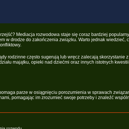
przejść? Mediacja rozwodowa staje się coraz bardziej popula
iem w drodze do zakończenia związku. Warto jednak wiedzieć, 
onfliktowy.
y rodzinne często sugerują lub wręcz zalecają skorzystanie z
ału majątku, opieki nad dziećmi oraz innych istotnych kwestii
 pomaga parze w osiągnięciu porozumienia w sprawach związan
nami, pomagając im zrozumieć swoje potrzeby i znaleźć wspóln
enia rozwodu