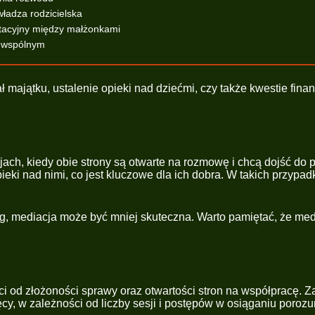
władza rodzicielska
ntacyjny między małżonkami
u wspólnym
majątku, ustalenie opieki nad dziećmi, czy także kwestie finan
, kiedy obie strony są otwarte na rozmowę i chcą dojść do po
eki nad nimi, co jest kluczowe dla ich dobra. W takich przypa
ialog, mediacja może być mniej skuteczna. Warto pamiętać, że m
 od złożoności sprawy oraz otwartości stron na współpracę. Z
ęcy, w zależności od liczby sesji i postępów w osiąganiu porozu