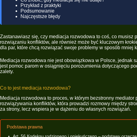
Przykład z praktyki
Podsumowanie
Najczęstsze błędy
Zastanawiasz się, czy mediacja rozwodowa to coś, co musisz 
rozwiązaniu konfliktów, ale również może być kluczowym krok
dla par, które chcą rozwiązać swoje problemy w sposób mniej k
Mediacja rozwodowa nie jest obowiązkowa w Polsce, jednak sąd
jest pomoc parom w osiągnięciu porozumienia dotyczącego podzi
zalety.
Co to jest mediacja rozwodowa?
Mediacja rozwodowa to proces, w którym bezstronny mediator
rozwiązywania konfliktów, która prowadzi rozmowy między stro
za strony, lecz wspiera je w dążeniu do własnych rozwiązań.
Podstawa prawna
Art. 56 Kodeksu rodzinnego i opiekuńczego – podstawy orzecz