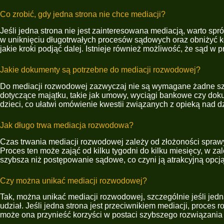
Co zrobić, gdy jedna strona nie chce mediacji?
Jeśli jedna strona nie jest zainteresowana mediacją, warto sp
w uniknięciu długotrwałych procesów sądowych oraz obniżyć ko
jakie kroki podjąć dalej. Istnieje również możliwość, że sąd w
Jakie dokumenty są potrzebne do mediacji rozwodowej?
Do mediacji rozwodowej zazwyczaj nie są wymagane żadne szcz
dotyczące majątku, takie jak umowy, wyciągi bankowe czy dokum
dzieci, co ułatwi omówienie kwestii związanych z opieką nad 
Jak długo trwa mediacja rozwodowa?
Czas trwania mediacji rozwodowej zależy od złożoności sprawy 
Proces ten może zająć od kilku tygodni do kilku miesięcy, w za
szybsza niż postępowanie sądowe, co czyni ją atrakcyjną opc
Czy można unikać mediacji rozwodowej?
Tak, można unikać mediacji rozwodowej, szczególnie jeśli jedn
udział. Jeśli jedna strona jest przeciwnikiem mediacji, proce
może ona przynieść korzyści w postaci szybszego rozwiązania s