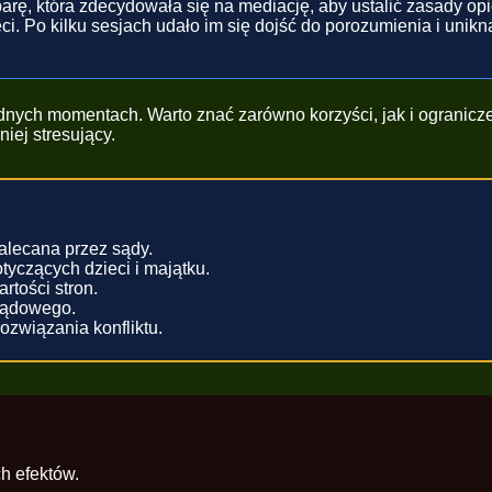
arę, która zdecydowała się na mediację, aby ustalić zasady op
zieci. Po kilku sesjach udało im się dojść do porozumienia i un
ych momentach. Warto znać zarówno korzyści, jak i ograniczen
iej stresujący.
alecana przez sądy.
yczących dzieci i majątku.
rtości stron.
 sądowego.
ozwiązania konfliktu.
h efektów.