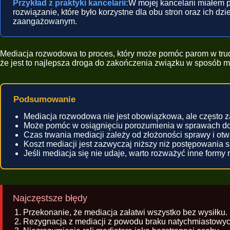
Przykład z praktyki kancelarii:
W mojej kancelarii miałem p
rozwiązanie, które było korzystne dla obu stron oraz ich d
zaangażowanym.
Mediacja rozwodowa to proces, który może pomóc parom w trudn
że jest to najlepsza droga do zakończenia związku w sposób mn
Podsumowanie
Mediacja rozwodowa nie jest obowiązkowa, ale często z
Może pomóc w osiągnięciu porozumienia w sprawach dot
Czas trwania mediacji zależy od złożoności sprawy i otwa
Koszt mediacji jest zazwyczaj niższy niż postępowania
Jeśli mediacja się nie udaje, warto rozważyć inne formy r
Najczęstsze błędy
Przekonanie, że mediacja załatwi wszystko bez wysiłku.
Rezygnacja z mediacji z powodu braku natychmiastowyc