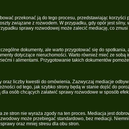
róbować przekonać ją do tego procesu, przedstawiając korzyści
szty związane z rozwodem. W przypadku, gdy opór jest silny, w
 przypadku sprawy rozwodowej może zalecić mediację, co zmusi o
ególne dokumenty, ale warto przygotować się do spotkania, a
enty dotyczące nieruchomości. Warto również mieć ze sobą info
dziećmi i alimentami. Przygotowanie takich dokumentów pomoże 
oraz liczby kwestii do omówienia. Zazwyczaj mediacje odbywają 
leżności od tego, jak szybko strony będą w stanie dojść do por
ją dla osób chcących załatwić sprawy rozwodowe w sposób efek
a ze stron nie wyraża zgody na ten proces. Mediacja jest dobro
s rozwodowy może przebiegać standardowo, bez mediacji. Niemni
prawy oraz mniej stresu dla obu stron.