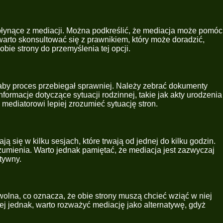
 płynące z mediacji. Można podkreślić, że mediacja może pomóc
arto skonsultować się z prawnikiem, który może doradzić,
bie strony do przemyślenia tej opcji.
by proces przebiegał sprawniej. Należy zebrać dokumenty
rmacje dotyczące sytuacji rodzinnej, takie jak akty urodzenia
mediatorowi lepiej zrozumieć sytuację stron.
się w kilku sesjach, które trwają od jednej do kilku godzin.
ozumienia. Warto jednak pamiętać, że mediacja jest zazwyczaj
tywny.
wolna, co oznacza, że obie strony muszą chcieć wziąć w niej
ej jednak, warto rozważyć mediację jako alternatywę, gdyż