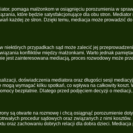
iator, pomaga małżonkom w osiągnięciu porozumienia w sprawa
zania, które będzie satysfakcjonujące dla obu stron. Mediator 
iwań każdej ze stron. Dzięki temu, mediacja może prowadzić d
w niektórych przypadkach sąd może zalecić jej przeprowadze
związania konfliktów między małżonkami. Warto jednak pamięta
n nie jest zainteresowana mediacją, proces rozwodowy może prz
alizacji, doświadczenia mediatora oraz długości sesji mediacyj
e mogą wymagać kilku spotkań, co wpływa na całkowity koszt. W
omocy bezpłatnie. Dlatego przed podjęciem decyzji o mediacji,
rony są otwarte na rozmowę i chcą osiągnąć porozumienie doty
gotrwałych procedur sądowych oraz związanych z nimi kosztów.
ktu oraz zachowaniu dobrych relacji dla dobra dzieci. Mediacj