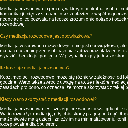
Mediacja rozwodowa to proces, w którym neutralna osoba, med
komunikacji między stronami oraz znalezienie wspólnego rozwią
negocjacje, co pozwala na lepsze zrozumienie potrzeb i oczek
rozwodowej.
Czy mediacja rozwodowa jest obowiązkowa?
Mediacja w sprawach rozwodowych nie jest obowiązkowa, ale 
ma na celu zmniejszenie obciążenia sądów oraz ułatwienie ro
wyrazić chęć do jej podjęcia. W przypadku, gdy jedna ze stro
Ile kosztuje mediacja rozwodowa?
Koszt mediacji rozwodowej może się różnić w zależności od lok
godzinę. Warto także zwrócić uwagę na to, że niektóre mediacj
zasadach pro bono, co oznacza, że można skorzystać z takiej p
Kiedy warto skorzystać z mediacji rozwodowej?
Mediacja rozwodowa jest szczególnie wartościowa, gdy obie st
Warto rozważyć mediację, gdy obie strony pragną uniknąć dłu
małżonkowie mają dzieci i zależy im na minimalizowaniu konfli
akceptowalne dla obu stron.