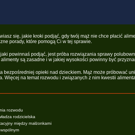
wiasz się, jakie kroki podjąć, gdy twój mąż nie chce płacić ali
ne porady, które pomogą Ci w tej sprawie.
, jaki powinnaś podjąć, jest próba rozwiązania sprawy polubow
alimenty są zasadne i w jakiej wysokości powinny być przyzna
 ma bezpośredniej opieki nad dzieckiem. Mąż może próbować uni
. Więcej na temat rozwodu i związanych z nim kwestii aliment
enia rozwodu
władza rodzicielska
ntacyjny między małżonkami
u wspólnym