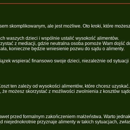
em skomplikowanym, ale jest możliwe. Oto kroki, które możesz
 waszych dzieci i wspólnie ustalić wysokość alimentów.
orzystać z mediacji, gdzie neutralna osoba pomoże Wam dojść d
ała, konieczne będzie wniesienie pozwu do sądu o alimenty.
zek wspierać finansowo swoje dzieci, niezależnie od sytuacji
oszt ten zależy od wysokości alimentów, które chcesz uzyskać.
że możesz skorzystać z możliwości zwolnienia z kosztów sądow
ci nawet przed formalnym zakończeniem małżeństwa. Warto jedn
niejednokrotnie przyznaje alimenty w takich sytuacjach, zwłas