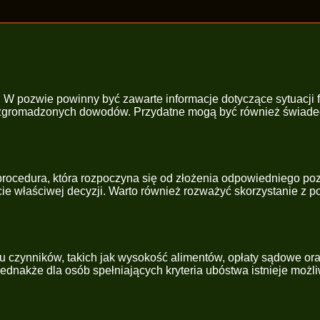
. W pozwie powinny być zawarte informacje dotyczące sytuacji 
e zgromadzonych dowodów. Przydatne mogą być również świadec
a procedura, która rozpoczyna się od złożenia odpowiedniego p
ęcie właściwej decyzji. Warto również rozważyć skorzystanie 
elu czynników, takich jak wysokość alimentów, opłaty sądowe 
 jednakże dla osób spełniających kryteria ubóstwa istnieje moż