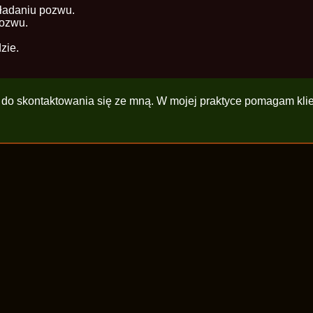
ładaniu pozwu.
pozwu.
.
zie.
do skontaktowania się ze mną. W mojej praktyce pomagam klien