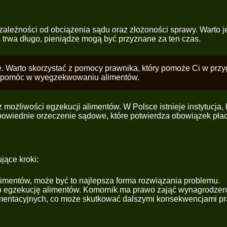
w zależności od obciążenia sądu oraz złożoności sprawy. Warto
 trwa długo, pieniądze mogą być przyznane za ten czas.
ię. Warto skorzystać z pomocy prawnika, który pomoże Ci w przy
że pomóc w wyegzekwowaniu alimentów.
ożliwości egzekucji alimentów. W Polsce istnieje instytucja, 
dpowiednie orzeczenie sądowe, które potwierdza obowiązek pła
jące kroki:
alimentów, może być to najlepsza forma rozwiązania problemu.
a o egzekucję alimentów. Komornik ma prawo zająć wynagrodzeni
imentacyjnych, co może skutkować dalszymi konsekwencjami p