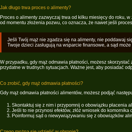
Jak długo trwa proces o alimenty?
Proces o alimenty zazwyczaj trwa od kilku miesięcy do roku, 
od momentu złożenia pozwu, co oznacza, że nawet jeśli proces
Jeśli Twój mąż nie zgadza się na alimenty, nie poddawaj s
Twoje dzieci zasługują na wsparcie finansowe, a sąd mo
W przypadku, gdy mąż odmawia płatności, możesz skorzystać z m
przydatne w trudnych sytuacjach. Ważne jest, aby posiadać o
Co zrobić, gdy mąż odmawia płatności?
Gdy mąż odmawia płatności alimentów, możesz podjąć następu
Skontaktuj się z nim i przypomnij o obowiązku płacenia 
Jeśli to nie przynosi efektów, złóż wniosek do komornik
Poinformuj sąd o niewywiązywaniu się z obowiązków al
Czego można się udzielić w obronie?