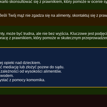
arto skonsultować się z prawnikiem, który pomoże w ocenie sytua
śli Twój mąż nie zgadza się na alimenty, skontaktuj się z pr
ty, może być trudna, ale nie bez wyjścia. Kluczowe jest podję
pracę z prawnikiem, który pomoże w skutecznym przeprowadzen
ej opieki nad dzieckiem.
ć mediację lub złożyć pozew do sądu.
 zależności od wysokości alimentów.
ozwodem.
ystać z pomocy komornika.