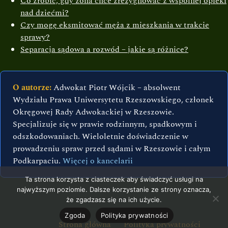
Co zrobić, gdy żona chce zrezygnować z wspólnej opieki
nad dziećmi?
Czy mogę eksmitować męża z mieszkania w trakcie
sprawy?
Separacja sądowa a rozwód – jakie są różnice?
O autorze:
Adwokat Piotr Wójcik – absolwent
Wydziału Prawa Uniwersytetu Rzeszowskiego, członek
Okręgowej Rady Adwokackiej w Rzeszowie.
Specjalizuje się w prawie rodzinnym, spadkowym i
odszkodowaniach. Wieloletnie doświadczenie w
prowadzeniu spraw przed sądami w Rzeszowie i całym
Podkarpaciu.
Więcej o kancelarii
Ta strona korzysta z ciasteczek aby świadczyć usługi na
najwyższym poziomie. Dalsze korzystanie ze strony oznacza,
że zgadzasz się na ich użycie.
Zgoda
Polityka prywatności
Strona główna
Polityka prywatności