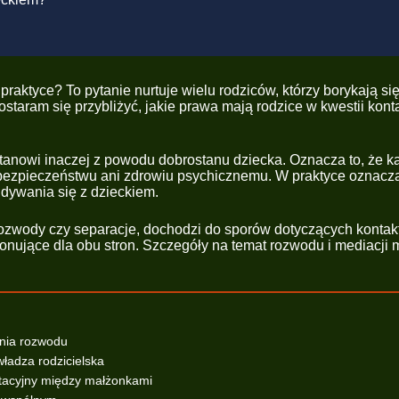
praktyce? To pytanie nurtuje wielu rodziców, którzy borykają s
ostaram się przybliżyć, jakie prawa mają rodzice w kwestii kont
anowi inaczej z powodu dobrostanu dziecka. Oznacza to, że ka
 bezpieczeństwu ani zdrowiu psychicznemu. W praktyce oznacza
idywania się z dzieckiem.
ozwody czy separacje, dochodzi do sporów dotyczących kontakt
onujące dla obu stron. Szczegóły na temat rozwodu i mediacji
enia rozwodu
władza rodzicielska
ntacyjny między małżonkami