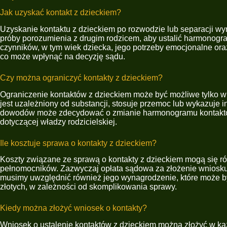
Jak uzyskać kontakt z dzieckiem?
Uzyskanie kontaktu z dzieckiem po rozwodzie lub separacji w
próby porozumienia z drugim rodzicem, aby ustalić harmonogr
czynników, w tym wiek dziecka, jego potrzeby emocjonalne oraz
co może wpłynąć na decyzję sądu.
Czy można ograniczyć kontakty z dzieckiem?
Ograniczenie kontaktów z dzieckiem może być możliwe tylko w w
jest uzależniony od substancji, stosuje przemoc lub wykazuje 
dowodów może zdecydować o zmianie harmonogramu kontaktów. I
dotyczącej władzy rodzicielskiej.
Ile kosztuje sprawa o kontakty z dzieckiem?
Koszty związane ze sprawą o kontakty z dzieckiem mogą się ró
pełnomocników. Zazwyczaj opłata sądowa za złożenie wniosku o
musimy uwzględnić również jego wynagrodzenie, które może być
złotych, w zależności od skomplikowania sprawy.
Kiedy można złożyć wniosek o kontakty?
Wniosek o ustalenie kontaktów z dzieckiem można złożyć w każ