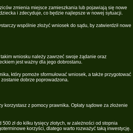
odziców zmienia miejsce zamieszkania lub pojawiają się nowe
iecka i zdecyduje, co będzie najlepsze w nowej sytuacji.
tarczy wspólnie złożyć wniosek do sądu, by zatwierdził nowe
 takim wniosku należy zawrzeć swoje żądanie oraz
eckiem jest ważny dla jego dobrostanu.
ika, który pomoże sformułować wniosek, a także przygotować
a zostanie dobrze poprowadzona.
zy korzystasz z pomocy prawnika. Opłaty sądowe za złożenie
00 zł do kilku tysięcy złotych, w zależności od stopnia
terminowe korzyści, dlatego warto rozważyć taką inwestycję.