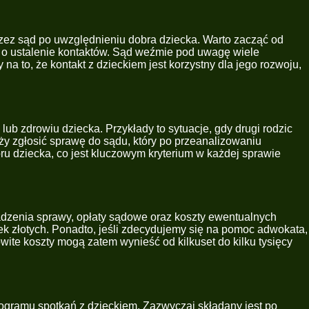
zez sąd po uwzględnieniu dobra dziecka. Warto zacząć od
u o ustalenie kontaktów. Sąd weźmie pod uwagę wiele
a to, że kontakt z dzieckiem jest korzystny dla jego rozwoju,
b zdrowiu dziecka. Przykłady to sytuacje, gdy drugi rodzic
ży zgłosić sprawę do sądu, który po przeanalizowaniu
u dziecka, co jest kluczowym kryterium w każdej sprawie
wadzenia sprawy, opłaty sądowe oraz koszty ewentualnych
ek złotych. Ponadto, jeśli zdecydujemy się na pomoc adwokata,
ite koszty mogą zatem wynieść od kilkuset do kilku tysięcy
nogramu spotkań z dzieckiem. Zazwyczaj składany jest po