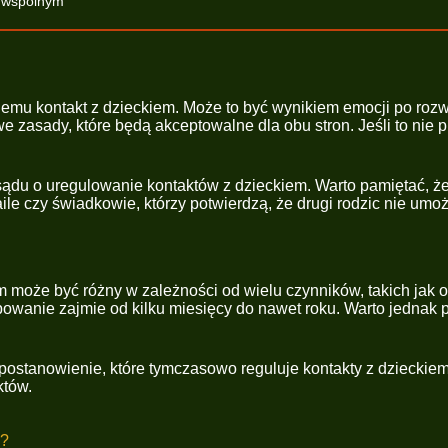
u wspólnym
emu kontakt z dzieckiem. Może to być wynikiem emocji po rozwod
 zasady, które będą akceptowalne dla obu stron. Jeśli to nie 
 sądu o uregulowanie kontaktów z dzieckiem. Warto pamiętać, ż
ile czy świadkowie, którzy potwierdzą, że drugi rodzic nie umoż
 może być różny w zależności od wielu czynników, takich jak
powanie zajmie od kilku miesięcy do nawet roku. Warto jednak
ostanowienie, które tymczasowo reguluje kontakty z dzieckie
któw.
m?