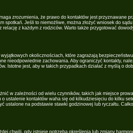
ymaga zrozumienia, że prawo do kontaktów jest przyznawane pr
am spotkań. Jeśli to niemożliwe, można złożyć wniosek do sąd
 relację z każdym z rodziców. Warto także przygotować dowody n
yjątkowych okolicznościach, które zagrażają bezpieczeństwu lu
inne nieodpowiednie zachowania. Aby ograniczyć kontakty, nale
stotne jest, aby w takich przypadkach działać z myślą o dobr
żnić w zależności od wielu czynników, takich jak miejsce pro
 ustalenie kontaktów waha się od kilkudziesięciu do kilku set
 ustalone na podstawie stawki godzinowej lub ryczałtu. Całkow
dej chwili, gdy istnieje potrzeba określenia lub zmiany harmo