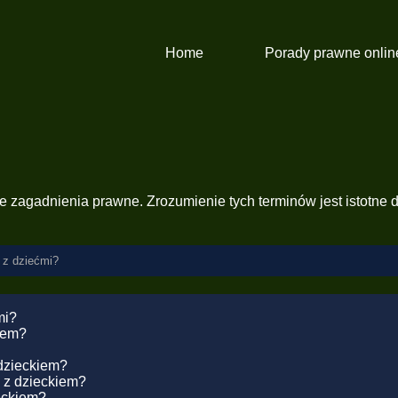
Home
Porady prawne onlin
e zagadnienia prawne. Zrozumienie tych terminów jest istotne d
 z dziećmi?
mi?
kiem?
dzieckiem?
 z dzieckiem?
eckiem?