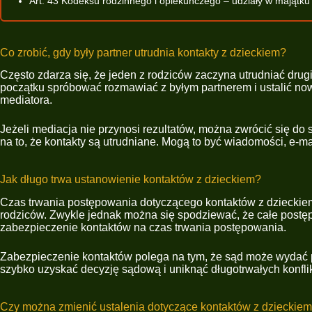
Art. 43 Kodeksu rodzinnego i opiekuńczego – udziały w majątk
Co zrobić, gdy były partner utrudnia kontakty z dzieckiem?
Często zdarza się, że jeden z rodziców zaczyna utrudniać drugi
początku spróbować rozmawiać z byłym partnerem i ustalić nowe
mediatora.
Jeżeli mediacja nie przynosi rezultatów, można zwrócić się do
na to, że kontakty są utrudniane. Mogą to być wiadomości, e-ma
Jak długo trwa ustanowienie kontaktów z dzieckiem?
Czas trwania postępowania dotyczącego kontaktów z dzieckiem
rodziców. Zwykle jednak można się spodziewać, że całe postę
zabezpieczenie kontaktów na czas trwania postępowania.
Zabezpieczenie kontaktów polega na tym, że sąd może wydać p
szybko uzyskać decyzję sądową i uniknąć długotrwałych konfli
Czy można zmienić ustalenia dotyczące kontaktów z dzieckie