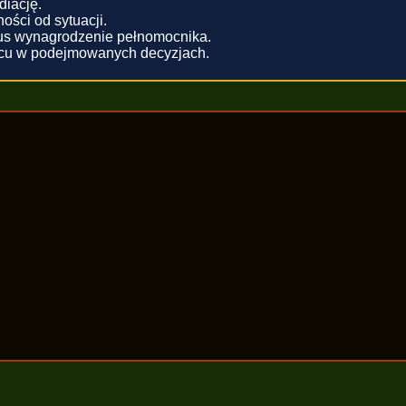
diację.
ści od sytuacji.
lus wynagrodzenie pełnomocnika.
scu w podejmowanych decyzjach.