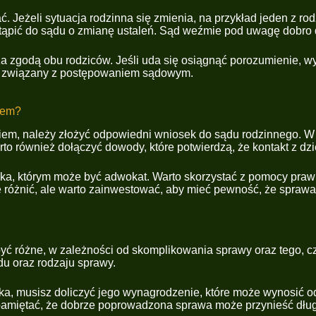
. Jeżeli sytuacja rodzinna się zmienia, na przykład jeden z r
tąpić do sądu o zmianę ustaleń. Sąd weźmie pod uwagę dobro dz
zgodą obu rodziców. Jeśli uda się osiągnąć porozumienie, wys
res związany z postępowaniem sądowym.
iem?
iem, należy złożyć odpowiedni wniosek do sądu rodzinnego. W
o również dołączyć dowody, które potwierdzą, że kontakt z dzi
a, którym może być adwokat. Warto skorzystać z pomocy prawn
 różnić, ale warto zainwestować, aby mieć pewność, że spraw
ć różne, w zależności od skomplikowania sprawy oraz tego, c
u oraz rodzaju sprawy.
a, musisz doliczyć jego wynagrodzenie, które może wynosić od 5
pamiętać, że dobrze poprowadzona sprawa może przynieść długo