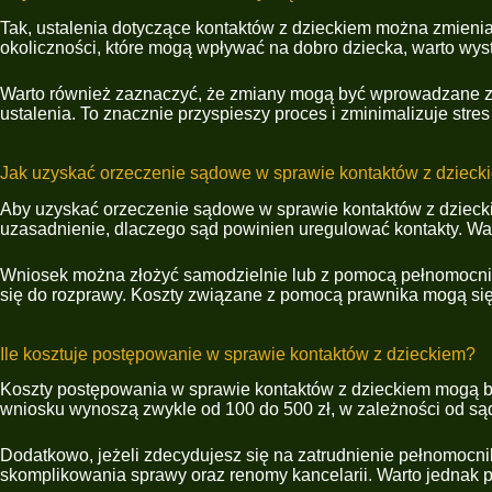
Tak, ustalenia dotyczące kontaktów z dzieckiem można zmieniać
okoliczności, które mogą wpływać na dobro dziecka, warto wys
Warto również zaznaczyć, że zmiany mogą być wprowadzane za 
ustalenia. To znacznie przyspieszy proces i zminimalizuje st
Jak uzyskać orzeczenie sądowe w sprawie kontaktów z dzieck
Aby uzyskać orzeczenie sądowe w sprawie kontaktów z dzieck
uzasadnienie, dlaczego sąd powinien uregulować kontakty. Wart
Wniosek można złożyć samodzielnie lub z pomocą pełnomocnik
się do rozprawy. Koszty związane z pomocą prawnika mogą się
Ile kosztuje postępowanie w sprawie kontaktów z dzieckiem?
Koszty postępowania w sprawie kontaktów z dzieckiem mogą by
wniosku wynoszą zwykle od 100 do 500 zł, w zależności od sąd
Dodatkowo, jeżeli zdecydujesz się na zatrudnienie pełnomocnik
skomplikowania sprawy oraz renomy kancelarii. Warto jednak 