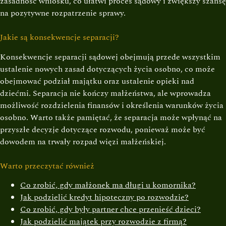
zasadność wniosku, co ułatwi proces sądowy i zwiększy szansę
na pozytywne rozpatrzenie sprawy.
Jakie są konsekwencje separacji?
Konsekwencje separacji sądowej obejmują przede wszystkim
ustalenie nowych zasad dotyczących życia osobno, co może
obejmować podział majątku oraz ustalenie opieki nad
dziećmi. Separacja nie kończy małżeństwa, ale wprowadza
możliwość rozdzielenia finansów i określenia warunków życia
osobno. Warto także pamiętać, że separacja może wpłynąć na
przyszłe decyzje dotyczące rozwodu, ponieważ może być
dowodem na trwały rozpad więzi małżeńskiej.
Warto przeczytać również
Co zrobić, gdy małżonek ma długi u komornika?
Jak podzielić kredyt hipoteczny po rozwodzie?
Co zrobić, gdy były partner chce przenieść dzieci?
Jak podzielić majątek przy rozwodzie z firmą?