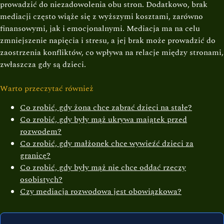
prowadzić do niezadowolenia obu stron. Dodatkowo, brak
mediacji często wiąże się z wyższymi kosztami, zarówno
finansowymi, jak i emocjonalnymi. Mediacja ma na celu
zmniejszenie napięcia i stresu, a jej brak może prowadzić do
zaostrzenia konfliktów, co wpływa na relacje między stronami,
zwłaszcza gdy są dzieci.
Warto przeczytać również
Co zrobić, gdy żona chce zabrać dzieci na stałe?
Co zrobić, gdy były mąż ukrywa majątek przed
rozwodem?
Co zrobić, gdy małżonek chce wywieźć dzieci za
granicę?
Co zrobić, gdy były mąż nie chce oddać rzeczy
osobistych?
Czy mediacja rozwodowa jest obowiązkowa?