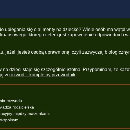
do ubiegania się o alimenty na dziecko? Wiele osób ma wątpliw
 finansowego, którego celem jest zapewnienie odpowiednich war
u, jeżeli jesteś osobą uprawnioną, czyli zazwyczaj biologiczn
na dzieci staje się szczególnie istotna. Przypominam, że każd
uję w
rozwod – kompletny przewodnik
.
enia rozwodu
władza rodzicielska
ntacyjny między małżonkami
u wspólnym