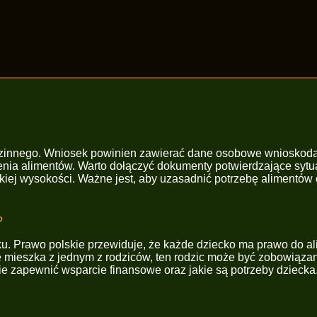
odzinnego. Wniosek powinien zawierać dane osobowe wnioskodaw
enia alimentów. Warto dołączyć dokumenty potwierdzające sytu
jakiej wysokości. Ważne jest, aby uzasadnić potrzebę alimentó
?
u. Prawo polskie przewiduje, że każde dziecko ma prawo do alim
e mieszka z jednym z rodziców, ten rodzic może być zobowiąza
nie zapewnić wsparcie finansowe oraz jakie są potrzeby dziecka