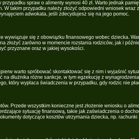
w przypadku spraw o alimenty wynosi 40 zł. Warto jednak pamięt
h. W takim przypadku należy złożyć odpowiedni wniosek wraz 
ynajęciem adwokata, jeśli zdecydujesz się na jego pomoc.
nie wywiązuje się z obowiązku finansowego wobec dziecka. War
a złożyć zarówno w momencie rozstania rodziców, jak i późnie
 być przyznane oraz w jakiej wysokości.
jpierw warto spróbować skontaktować się z nim i wyjaśnić sytuac
żyć na dłużnika różne sankcje, w tym egzekucję z wynagrodzen
, który wypłaca świadczenia w przypadku, gdy rodzic nie płac
ntów. Przede wszystkim konieczne jest złożenie wniosku o ali
rdzające sytuację finansową, takie jak zaświadczenia o docho
okumenty dotyczące kosztów utrzymania dziecka, np. rachunki 