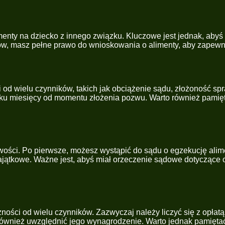
menty na dziecko z innego związku. Kluczowe jest jednak, abyś
ców, masz pełne prawo do wnioskowania o alimenty, aby zapewn
i od wielu czynników, takich jak obciążenie sądu, złożoność
 kilku miesięcy od momentu złożenia pozwu. Warto również pami
wości. Po pierwsze, możesz wystąpić do sądu o egzekucję alim
ajątkowe. Ważne jest, abyś miał orzeczenie sądowe dotyczące 
ości od wielu czynników. Zazwyczaj należy liczyć się z opłatą
również uwzględnić jego wynagrodzenie. Warto jednak pamiętać