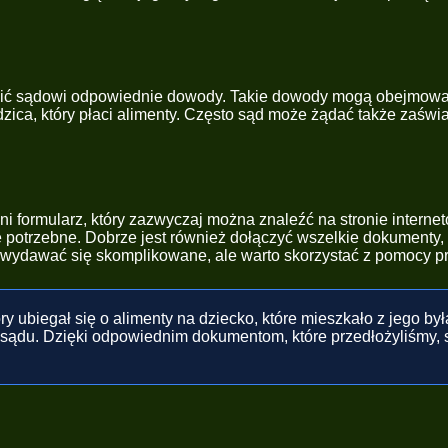
awić sądowi odpowiednie dowody. Takie dowody mogą obejmować
zica, który płaci alimenty. Często sąd może żądać także zaświa
i formularz, który zazwyczaj można znaleźć na stronie intern
potrzebne. Dobrze jest również dołączyć wszelkie dokumenty, 
 wydawać się skomplikowane, ale warto skorzystać z pomocy p
ry ubiegał się o alimenty na dziecko, które mieszkało z jego by
sądu. Dzięki odpowiednim dokumentom, które przedłożyliśmy, s