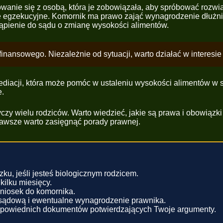
towanie się z osobą, która je zobowiązała, aby spróbować rozwi
e egzekucyjne. Komornik ma prawo zająć wynagrodzenie dłużn
pienie do sądu o zmianę wysokości alimentów.
inansowego. Niezależnie od sytuacji, warto działać w interesi
diacji, która może pomóc w ustaleniu wysokości alimentów w s
e.
czy wielu rodziców. Warto wiedzieć, jakie są prawa i obowiązki
zawsze warto zasięgnąć porady prawnej.
ku, jeśli jesteś biologicznym rodzicem.
kilku miesięcy.
niosek do komornika.
 sądową i ewentualne wynagrodzenie prawnika.
dpowiednich dokumentów potwierdzających Twoje argumenty.