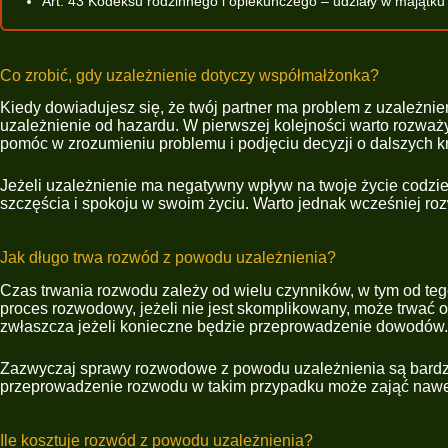
Art. 43 Kodeksu rodzinnego i opiekuńczego – udziały w majątk
Co zrobić, gdy uzależnienie dotyczy współmałżonka?
Kiedy dowiadujesz się, że twój partner ma problem z uzależnie
uzależnienie od hazardu. W pierwszej kolejności warto rozważy
pomóc w zrozumieniu problemu i podjęciu decyzji o dalszych k
Jeżeli uzależnienie ma negatywny wpływ na twoje życie codzie
szczęścia i spokoju w swoim życiu. Warto jednak wcześniej roz
Jak długo trwa rozwód z powodu uzależnienia?
Czas trwania rozwodu zależy od wielu czynników, w tym od te
proces rozwodowy, jeżeli nie jest skomplikowany, może trwać o
zwłaszcza jeżeli konieczne będzie przeprowadzenie dowodów.
Zazwyczaj sprawy rozwodowe z powodu uzależnienia są bardz
przeprowadzenie rozwodu w takim przypadku może zająć nawet d
Ile kosztuje rozwód z powodu uzależnienia?