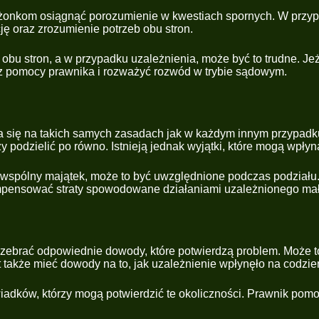
łżonkom osiągnąć porozumienie w kwestiach spornych. W przy
ę oraz zrozumienie potrzeb obu stron.
bu stron, a w przypadku uzależnienia, może być to trudne. Jeż
ć z pomocy prawnika i rozważyć rozwód w trybie sądowym.
a się na takich samych zasadach jak w każdym innym przypadk
 podzielić po równo. Istnieją jednak wyjątki, które mogą wpły
a wspólny majątek, może to być uwzględnione podczas podziału.
ompensować straty spowodowane działaniami uzależnionego ma
 zebrać odpowiednie dowody, które potwierdzą problem. Może
także mieć dowody na to, jak uzależnienie wpłynęło na codzien
wiadków, którzy mogą potwierdzić te okoliczności. Prawnik p