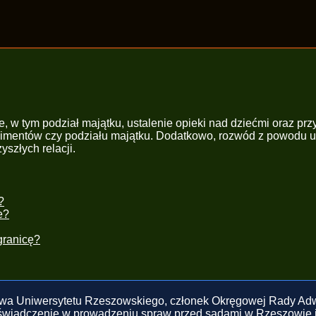
w tym podział majątku, ustalenie opieki nad dziećmi oraz prz
imentów czy podziału majątku. Dodatkowo, rozwód z powodu uza
yszłych relacji.
?
e?
granicę?
awa Uniwersytetu Rzeszowskiego, członek Okręgowej Rady Adwo
świadczenie w prowadzeniu spraw przed sądami w Rzeszowie 