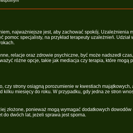
u wspólnym
niem, najważniejsze jest, aby zachować spokój. Uzależnienia m
ć pomoc specjalisty, na przykład terapeuty uzależnień. Udział
rokach.
nne, relacje oraz zdrowie psychiczne, być może nadszedł czas
ważyć różne opcje, takie jak mediacja czy terapia, które mogą 
go, czy strony osiągną porozumienie w kwestiach majątkowych,
d kilku miesięcy do roku. W przypadku, gdy jedna ze stron wno
iej złożone, ponieważ mogą wymagać dodatkowych dowodów or
o dwóch lat, jeżeli sprawa jest sporna.