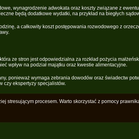
 sądowe, wynagrodzenie adwokata oraz koszty związane z ewen
ieczne będą dodatkowe wydatki, na przykład na biegłych sądow
dzinę, a całkowity koszt postępowania rozwodowego z orzecze
rawy.
która ze stron jest odpowiedzialna za rozkład pożycia małżeńs
eć wpływ na podział majątku oraz kwestie alimentacyjne.
any, ponieważ wymaga zebrania dowodów oraz świadectw potwi
 czy ekspertyzy specjalistów.
dziej stresującym procesem. Warto skorzystać z pomocy prawni