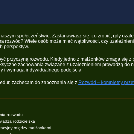
 naszym społeczeństwie. Zastanawiasz się, co zrobić, gdy uza
 na rozwód? Wiele osób może mieć wątpliwości, czy uzależnie
ch perspektyw.
być przyczyną rozwodu. Kiedy jedno z małżonków zmaga się z p
, toksyczne zachowania związane z uzależnieniem prowadzą do n
nny i wymaga indywidualnego podejścia.
ocedur, zachęcam do zapoznania się z
Rozwód – kompletny prz
enia rozwodu
władza rodzicielska
ntacyjny między małżonkami