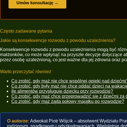
Umów konsultację →
Często zadawane pytania
Jakie są konsekwencje rozwodu z powodu uzależnienia?
Konsekwencje rozwodu z powodu uzależnienia mogą być różne, 
małżonków, co może wpłynąć na przyszłe decyzje dotyczące al
przez osobę uzależnioną, co jest ważne dla jej zdrowia oraz prz
Warto przeczytać również
Co zrobić, gdy mąż nie chce wspólnej opieki nad dziećmi
Co zrobić, gdy były mąż nie chce oddać dzieci na wakacj
Ile alimentów przysługuje dziecku przy rozwodzie?
Co zrobić, gdy mąż chce przeprowadzić się z dziećmi za 
Co zrobić, gdy mąż żąda połowy majątku po rozwodzie?
O autorze:
Adwokat Piotr Wójcik – absolwent Wydziału Pr
rodzinnym, spadkowym i odszkodowaniach. Wieloletnie do