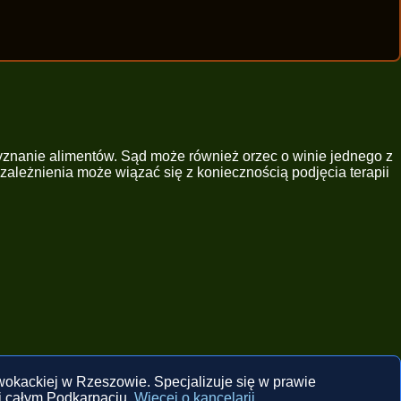
yznanie alimentów. Sąd może również orzec o winie jednego z
leżnienia może wiązać się z koniecznością podjęcia terapii
kackiej w Rzeszowie. Specjalizuje się w prawie
i całym Podkarpaciu.
Więcej o kancelarii