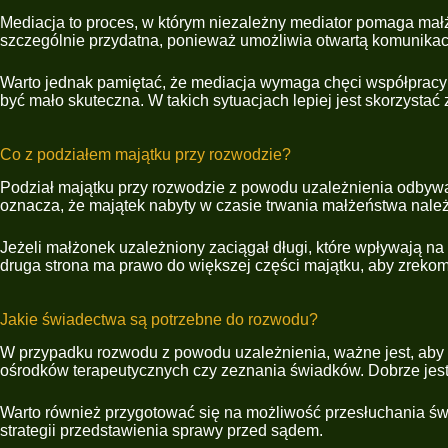
Mediacja to proces, w którym niezależny mediator pomaga ma
szczególnie przydatna, ponieważ umożliwia otwartą komunikacj
Warto jednak pamiętać, że mediacja wymaga chęci współpracy o
być mało skuteczna. W takich sytuacjach lepiej jest skorzysta
Co z podziałem majątku przy rozwodzie?
Podział majątku przy rozwodzie z powodu uzależnienia odbyw
oznacza, że majątek nabyty w czasie trwania małżeństwa należy
Jeżeli małżonek uzależniony zaciągał długi, które wpływają n
druga strona ma prawo do większej części majątku, aby zrek
Jakie świadectwa są potrzebne do rozwodu?
W przypadku rozwodu z powodu uzależnienia, ważne jest, aby
ośrodków terapeutycznych czy zeznania świadków. Dobrze jest 
Warto również przygotować się na możliwość przesłuchania ś
strategii przedstawienia sprawy przed sądem.