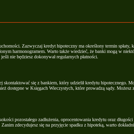
chomości. Zazwyczaj kredyt hipoteczny ma określony termin spłaty, któ
alonym harmonogramem. Warto także wiedzieć, że banki mogą w niektór
 jeśli nie będziesz dokonywał regularnych płatności.
j skontaktować się z bankiem, który udzielił kredytu hipotecznego. Moż
nież dostępne w Księgach Wieczystych, które prowadzą sądy. Możesz z
sokości pozostałego zadłużenia, oprocentowania kredytu oraz długośc
u. Zanim zdecydujesz się na przyjęcie spadku z hipoteką, warto dokład