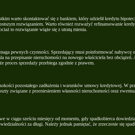
kim warto skontaktować się z bankiem, który udzielił kredytu hipotec
prostszym rozwiązaniem. Warto również rozważyć refinansowanie kredyt
aż to rozwiązanie wiąże się z utratą mienia.
maga pewnych czynności. Sprzedający musi poinformować nabywcę o istn
wala na przepisanie nieruchomości na nowego właściciela bez obciążeń
że proces sprzedaży przebiega zgodnie z prawem.
ysokości pozostałego zadłużenia i warunków umowy kredytowej. W przy
zty związane z przeniesieniem własności nieruchomości oraz ewentualn
iwe w ciągu sześciu miesięcy od momentu, gdy spadkobierca dowiedział
iedzialności za długi. Należy jednak pamiętać, że zrzeczenie się spad