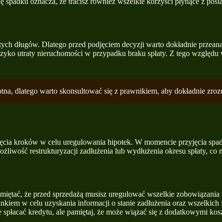
 spadku oznacza, że tracisz również wszelkie korzyści płynące z posia
niętych długów. Dlatego przed podjęciem decyzji warto dokładnie prze
yzyko utraty nieruchomości w przypadku braku spłaty. Z tego względu
otna, dlatego warto skonsultować się z prawnikiem, aby dokładnie zroz
jęcia kroków w celu uregulowania hipotek. W momencie przyjęcia spad
ożliwość restrukturyzacji zadłużenia lub wydłużenia okresu spłaty, co
amiętać, że przed sprzedażą musisz uregulować wszelkie zobowiązania
nkiem w celu uzyskania informacji o stanie zadłużenia oraz wszelkich 
e spłacać kredytu, ale pamiętaj, że może wiązać się z dodatkowymi kos