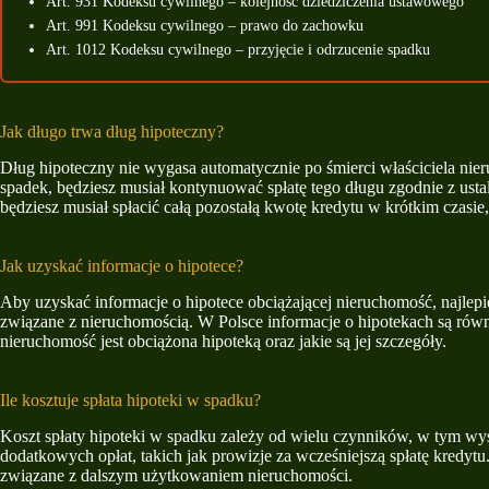
Art. 931 Kodeksu cywilnego – kolejność dziedziczenia ustawowego
Art. 991 Kodeksu cywilnego – prawo do zachowku
Art. 1012 Kodeksu cywilnego – przyjęcie i odrzucenie spadku
Jak długo trwa dług hipoteczny?
Dług hipoteczny nie wygasa automatycznie po śmierci właściciela nieru
spadek, będziesz musiał kontynuować spłatę tego długu zgodnie z ust
będziesz musiał spłacić całą pozostałą kwotę kredytu w krótkim czasie,
Jak uzyskać informacje o hipotece?
Aby uzyskać informacje o hipotece obciążającej nieruchomość, najlepie
związane z nieruchomością. W Polsce informacje o hipotekach są rów
nieruchomość jest obciążona hipoteką oraz jakie są jej szczegóły.
Ile kosztuje spłata hipoteki w spadku?
Koszt spłaty hipoteki w spadku zależy od wielu czynników, w tym wy
dodatkowych opłat, takich jak prowizje za wcześniejszą spłatę kredyt
związane z dalszym użytkowaniem nieruchomości.