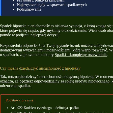
Przykład z praktyki kancelarii
Najczęstsze błędy w sprawach spadkowych
Podsumowanie
Spadek hipoteka nieruchomość to niełatwa sytuacja, z którą zmaga się 
które pojawia się często, gdy myślimy o dziedziczeniu. Wiele osób obaw
pomóc w podjęciu najlepszej decyzji.
Bezpośrednia odpowiedź na Twoje pytanie brzmi: możesz zdecydować, cz
dodatkowymi wyzwaniami i możliwościami, które warto rozważyć. Właśc
o spadkach, zapraszam do lektury
Spadki – kompletny przewodnik
.
Czy można dziedziczyć nieruchomość z hipoteką?
Tak, można dziedziczyć nieruchomość obciążoną hipoteką. W momencie,
oznacza, że będziesz odpowiedzialny za spłatę kredytu hipotecznego, k
odrzucenie spadku.
Podstawa prawna
Art. 922 Kodeksu cywilnego – definicja spadku