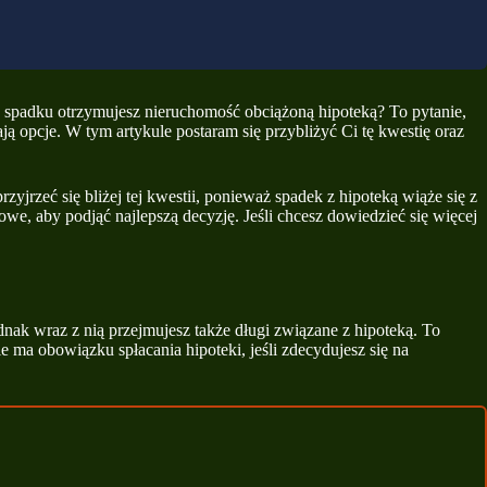
y w spadku otrzymujesz nieruchomość obciążoną hipoteką? To pytanie,
ją opcje. W tym artykule postaram się przybliżyć Ci tę kwestię oraz
jrzeć się bliżej tej kwestii, ponieważ spadek z hipoteką wiąże się z
e, aby podjąć najlepszą decyzję. Jeśli chcesz dowiedzieć się więcej
nak wraz z nią przejmujesz także długi związane z hipoteką. To
e ma obowiązku spłacania hipoteki, jeśli zdecydujesz się na