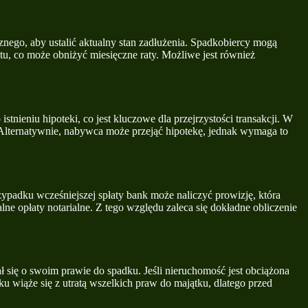
znego, aby ustalić aktualny stan zadłużenia. Spadkobiercy mogą
u, co może obniżyć miesięczne raty. Możliwe jest również
ieniu hipoteki, co jest kluczowe dla przejrzystości transakcji. W
. Alternatywnie, nabywca może przejąć hipotekę, jednak wymaga to
padku wcześniejszej spłaty bank może naliczyć prowizję, która
e opłaty notarialne. Z tego względu zaleca się dokładne obliczenie
 się o swoim prawie do spadku. Jeśli nieruchomość jest obciążona
ku wiąże się z utratą wszelkich praw do majątku, dlatego przed