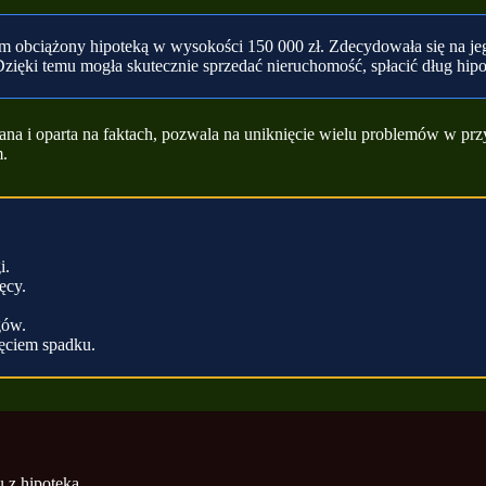
 obciążony hipoteką w wysokości 150 000 zł. Zdecydowała się na jego 
Dzięki temu mogła skutecznie sprzedać nieruchomość, spłacić dług hipo
lana i oparta na faktach, pozwala na uniknięcie wielu problemów w prz
m.
i.
ęcy.
gów.
jęciem spadku.
 z hipoteką.