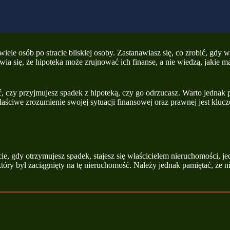
wiele osób po stracie bliskiej osoby. Zastanawiasz się, co zrobić, gd
ia się, że hipoteka może zrujnować ich finanse, a nie wiedzą, jakie ma
y przyjmujesz spadek z hipoteką, czy go odrzucasz. Warto jednak przy
iwe zrozumienie swojej sytuacji finansowej oraz prawnej jest kluczow
 gdy otrzymujesz spadek, stajesz się właścicielem nieruchomości, jed
tóry był zaciągnięty na tę nieruchomość. Należy jednak pamiętać, że ni