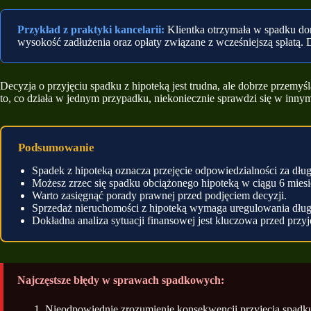
Przykład z praktyki kancelarii:
Klientka otrzymała w spadku dom
wysokość zadłużenia oraz opłaty związane z wcześniejszą spłatą. 
Decyzja o przyjęciu spadku z hipoteką jest trudna, ale dobrze przemyś
to, co działa w jednym przypadku, niekoniecznie sprawdzi się w inny
Podsumowanie
Spadek z hipoteką oznacza przejęcie odpowiedzialności za dług
Możesz zrzec się spadku obciążonego hipoteką w ciągu 6 miesi
Warto zasięgnąć porady prawnej przed podjęciem decyzji.
Sprzedaż nieruchomości z hipoteką wymaga uregulowania dłu
Dokładna analiza sytuacji finansowej jest kluczowa przed przy
Najczęstsze błędy w sprawach spadkowych:
Nieodpowiednie zrozumienie konsekwencji przyjęcia spadku