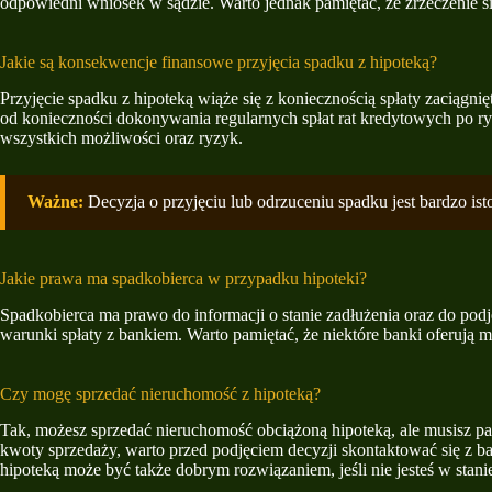
odpowiedni wniosek w sądzie. Warto jednak pamiętać, że zrzeczenie się
Jakie są konsekwencje finansowe przyjęcia spadku z hipoteką?
Przyjęcie spadku z hipoteką wiąże się z koniecznością spłaty zaciąg
od konieczności dokonywania regularnych spłat rat kredytowych po r
wszystkich możliwości oraz ryzyk.
Ważne:
Decyzja o przyjęciu lub odrzuceniu spadku jest bardzo ist
Jakie prawa ma spadkobierca w przypadku hipoteki?
Spadkobierca ma prawo do informacji o stanie zadłużenia oraz do pod
warunki spłaty z bankiem. Warto pamiętać, że niektóre banki oferują m
Czy mogę sprzedać nieruchomość z hipoteką?
Tak, możesz sprzedać nieruchomość obciążoną hipoteką, ale musisz p
kwoty sprzedaży, warto przed podjęciem decyzji skontaktować się z ba
hipoteką może być także dobrym rozwiązaniem, jeśli nie jesteś w stani