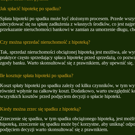
Jak spłacić hipotekę po spadku?
Spłata hipoteki po spadku może być złożonym procesem. Przede wszyst
zdecydować się na spłatę zadłużenia z własnych środków, co jest naj
przekazanie nieruchomości bankowi w zamian za umorzenie długu, choci
Czy można sprzedać nieruchomość z hipoteką?
Tak, sprzedaż nieruchomości obciążonej hipoteką jest możliwa, ale wy
praktyce często sprzedający spłaca hipotekę przed sprzedażą, co poz
zgody banku. Warto skonsultować się z prawnikiem, aby upewnić się, 
Ile kosztuje spłata hipoteki po spadku?
Koszt spłaty hipoteki po spadku zależy od kilku czynników, w tym w
również wpłynie na całkowity koszt. Dodatkowo, warto uwzględnić kos
wszystkich kosztów przed podjęciem decyzji o spłacie hipoteki.
Kiedy można zrzec się spadku z hipoteką?
Zrzeczenie się spadku, w tym spadku obciążonego hipoteką, jest możl
hipoteką, zrzeczenie się spadku może być korzystne, aby uniknąć odpow
podjęciem decyzji warto skonsultować się z prawnikiem.