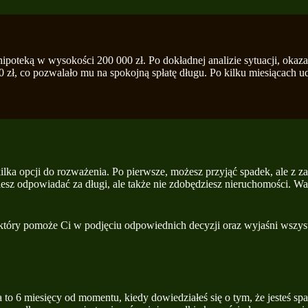
ipoteką w wysokości 200 000 zł. Po dokładnej analizie sytuacji, okaza
zł, co pozwalało mu na spokojną spłatę długu. Po kilku miesiącach ud
lka opcji do rozważenia. Po pierwsze, możesz przyjąć spadek, ale z z
iesz odpowiadać za długi, ale także nie zdobędziesz nieruchomości. W
 który pomoże Ci w podjęciu odpowiednich decyzji oraz wyjaśni wszyst
o 6 miesięcy od momentu, kiedy dowiedziałeś się o tym, że jesteś spad