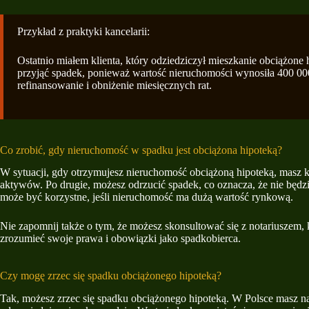
Przykład z praktyki kancelarii:
Ostatnio miałem klienta, który odziedziczył mieszkanie obciążone h
przyjąć spadek, ponieważ wartość nieruchomości wynosiła 400 000 
refinansowanie i obniżenie miesięcznych rat.
Co zrobić, gdy nieruchomość w spadku jest obciążona hipoteką?
W sytuacji, gdy otrzymujesz nieruchomość obciążoną hipoteką, masz ki
aktywów. Po drugie, możesz odrzucić spadek, co oznacza, że nie będz
może być korzystne, jeśli nieruchomość ma dużą wartość rynkową.
Nie zapomnij także o tym, że możesz skonsultować się z notariuszem,
zrozumieć swoje prawa i obowiązki jako spadkobierca.
Czy mogę zrzec się spadku obciążonego hipoteką?
Tak, możesz zrzec się spadku obciążonego hipoteką. W Polsce masz na t