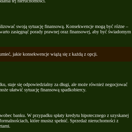
dania tej nieruchomości.
analizować swoją sytuację finansową. Konsekwencje mogą być różne –
 warto zasięgnąć porady prawnej oraz finansowej, aby być świadomym
umieć, jakie konsekwencje wiążą się z każdą z opcji.
ku, staje się odpowiedzialny za długi, ale może również negocjować
 może ułatwić sytuację finansową spadkobiercy.
 wobec banku. W przypadku spłaty kredytu hipotecznego z uzyskanej
formalnościach, które musisz spełnić. Sprzedaż nieruchomości z
ztami.