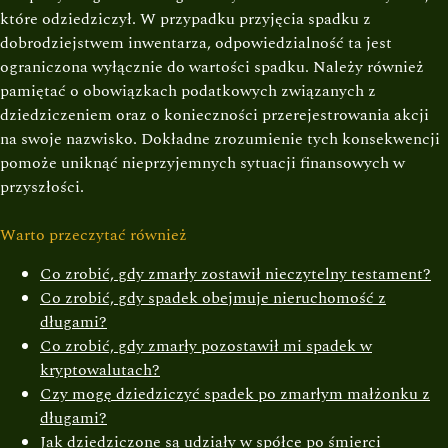
które odziedziczył. W przypadku przyjęcia spadku z
dobrodziejstwem inwentarza, odpowiedzialność ta jest
ograniczona wyłącznie do wartości spadku. Należy również
pamiętać o obowiązkach podatkowych związanych z
dziedziczeniem oraz o konieczności przerejestrowania akcji
na swoje nazwisko. Dokładne zrozumienie tych konsekwencji
pomoże uniknąć nieprzyjemnych sytuacji finansowych w
przyszłości.
Warto przeczytać również
Co zrobić, gdy zmarły zostawił nieczytelny testament?
Co zrobić, gdy spadek obejmuje nieruchomość z
długami?
Co zrobić, gdy zmarły pozostawił mi spadek w
kryptowalutach?
Czy mogę dziedziczyć spadek po zmarłym małżonku z
długami?
Jak dziedziczone są udziały w spółce po śmierci