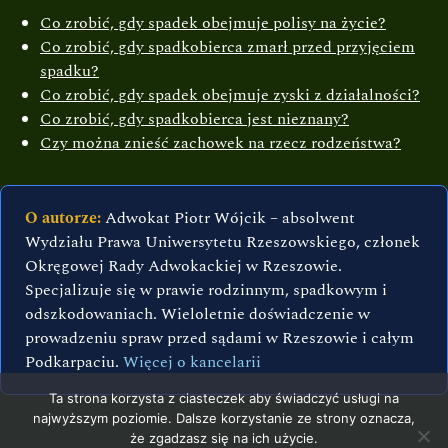
Co zrobić, gdy spadek obejmuje polisy na życie?
Co zrobić, gdy spadkobierca zmarł przed przyjęciem
spadku?
Co zrobić, gdy spadek obejmuje zyski z działalności?
Co zrobić, gdy spadkobierca jest nieznany?
Czy można znieść zachowek na rzecz rodzeństwa?
O autorze:
Adwokat Piotr Wójcik – absolwent
Wydziału Prawa Uniwersytetu Rzeszowskiego, członek
Okręgowej Rady Adwokackiej w Rzeszowie.
Specjalizuje się w prawie rodzinnym, spadkowym i
odszkodowaniach. Wieloletnie doświadczenie w
prowadzeniu spraw przed sądami w Rzeszowie i całym
Podkarpaciu.
Więcej o kancelarii
Ta strona korzysta z ciasteczek aby świadczyć usługi na
najwyższym poziomie. Dalsze korzystanie ze strony oznacza,
że zgadzasz się na ich użycie.