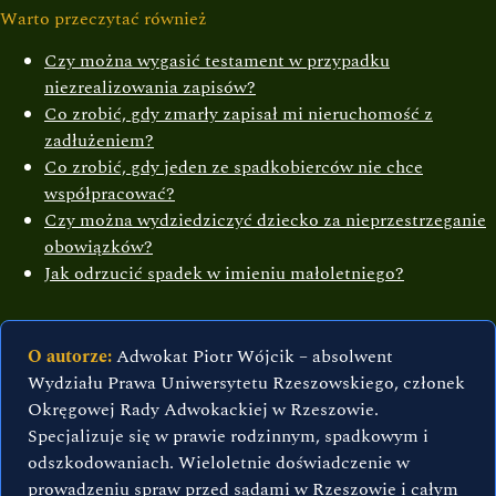
Warto przeczytać również
Czy można wygasić testament w przypadku
niezrealizowania zapisów?
Co zrobić, gdy zmarły zapisał mi nieruchomość z
zadłużeniem?
Co zrobić, gdy jeden ze spadkobierców nie chce
współpracować?
Czy można wydziedziczyć dziecko za nieprzestrzeganie
obowiązków?
Jak odrzucić spadek w imieniu małoletniego?
O autorze:
Adwokat Piotr Wójcik – absolwent
Wydziału Prawa Uniwersytetu Rzeszowskiego, członek
Okręgowej Rady Adwokackiej w Rzeszowie.
Specjalizuje się w prawie rodzinnym, spadkowym i
odszkodowaniach. Wieloletnie doświadczenie w
prowadzeniu spraw przed sądami w Rzeszowie i całym