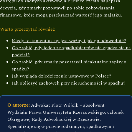
dostępu do żadnych aktywów, ale jest to często najlepsza
decyzja, gdy zmarły pozostawił po sobie zobowiązania
finansowe, które mogą przekraczać wartość jego majątku.
Warto przeczytać również
Kiedy testament ustny jest ważny i jak go udowodnić?
Co zrobić, gdy jeden ze spadkobierców nie zgadza się na
podział?
Co zrobić, gdy zmarły pozostawił nieaktualne zapisy o
spadku?
Jak wygląda dziedziczenie ustawowe w Polsce?
Jak obliczyć zachowek przy nieruchomości w spadku?
O autorze:
Adwokat Piotr Wójcik – absolwent
Wydziału Prawa Uniwersytetu Rzeszowskiego, członek
Okręgowej Rady Adwokackiej w Rzeszowie.
Specjalizuje się w prawie rodzinnym, spadkowym i