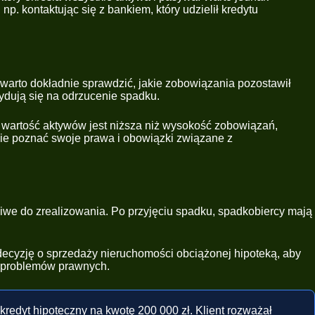
 kontaktując się z bankiem, który udzielił kredytu
warto dokładnie sprawdzić, jakie zobowiązania pozostawił
ydują się na odrzucenie spadku.
i wartość aktywów jest niższa niż wysokość zobowiązań,
nie poznać swoje prawa i obowiązki związane z
we do zrealizowania. Po przyjęciu spadku, spadkobiercy mają
ecyzję o sprzedaży nieruchomości obciążonej hipoteką, aby
 i problemów prawnych.
 kredyt hipoteczny na kwotę 200 000 zł. Klient rozważał