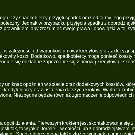
go, czy spadkobiercy przyjęli spadek oraz od formy jego przyję
hipoteczny. Jednak w przypadku przyjęcia spadku z dobrodziejs
 prawnikiem, aby zrozumieć swoje prawa i obowiązki w tej sytu
e, w zależności od warunków umowy kredytowej oraz decyzji sp
ałkowity koszt. Dodatkowo, spadkobiercy mogą ponieść koszty 
enduje się dokładne zapoznanie się z umową kredytową i skon
aby uniknąć opóźnień w spłacie oraz dodatkowych kosztów, któr
 kredytobiorcy oraz ustalenia dalszych kroków. Warto to zrobić
twione. Niezbędne będzie również zgromadzenie odpowiednich 
a opcji działania. Pierwszym krokiem jest skontaktowanie się z
eśli tak, to w jakiej formie – w całości lub z dobrodziejstwem
ytowej. Spadkobiercy mogą także złożyć wniosek o umorzenie kre