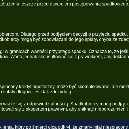
dłużenia jeszcze przed otwarciem postępowania spadkowego, np.
iercom. Dlatego przed podjęciem decyzji o przyjęciu spadku, 
dkobiercy mogą być zobowiązani do jego spłaty, chyba że zdec
i w granicach wartości przyjętego spadku. Oznacza to, że jeśl
dków. Warto jednak skonsultować się z prawnikiem, aby dokład
płacony kredyt hipoteczny, może być skomplikowane, ale możli
spłaty długów, jeśli tak zdecydują.
 wiąże się z odpowiedzialnością. Spadkobiercy mogą podjąć d
nsultować się z ekspertem prawnym, aby uniknąć nieporozumień
lienta, który po śmierci ojca odkrył, że zmarły miał niespłacony