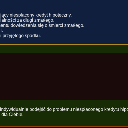
ący niespłacony kredyt hipoteczny.
alności za długi zmarłego.
ntu dowiedzenia się o śmierci zmarłego.
i.
i przyjętego spadku.
to indywidualnie podejść do problemu niespłaconego kredytu hip
dla Ciebie.