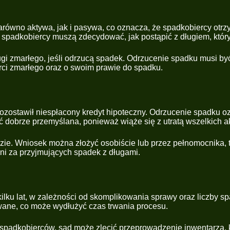
równo aktywa, jak i pasywa, co oznacza, że spadkobiercy otrzy
 spadkobiercy muszą zdecydować, jak postąpić z długiem, który
ugi zmarłego, jeśli odrzucą spadek. Odrzucenie spadku musi b
rci zmarłego oraz o swoim prawie do spadku.
y pozostawił niespłacony kredyt hipoteczny. Odrzucenie spadku
ć dobrze przemyślana, ponieważ wiąże się z utratą wszelkich a
ie. Wniosek można złożyć osobiście lub przez pełnomocnika, t
ni za przyjmujących spadek z długami.
lku lat, w zależności od skomplikowania sprawy oraz liczby s
wane, co może wydłużyć czas trwania procesu.
 spadkobierców, sąd może zlecić przeprowadzenie inwentarza, k