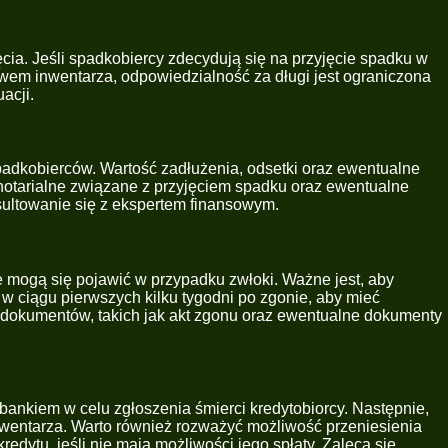
cia. Jeśli spadkobiercy zdecydują się na przyjęcie spadku w
twem inwentarza, odpowiedzialność za długi jest ograniczona
acji.
adkobierców. Wartość zadłużenia, odsetki oraz ewentualne
notarialne związane z przyjęciem spadku oraz ewentualne
sultowanie się z ekspertem finansowym.
e mogą się pojawić w przypadku zwłoki. Ważne jest, aby
 w ciągu pierwszych kilku tygodni po zgonie, aby mieć
dokumentów, takich jak akt zgonu oraz ewentualne dokumenty
 bankiem w celu zgłoszenia śmierci kredytobiorcy. Następnie,
 inwentarza. Warto również rozważyć możliwość przeniesienia
dytu, jeśli nie mają możliwości jego spłaty. Zaleca się