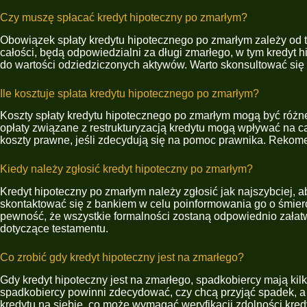
Czy muszę spłacać kredyt hipoteczny po zmarłym?
Obowiązek spłaty kredytu hipotecznego po zmarłym zależy od te
całości, będą odpowiedzialni za długi zmarłego, w tym kredyt 
do wartości odziedziczonych aktywów. Warto skonsultować się z
Ile kosztuje spłata kredytu hipotecznego po zmarłym?
Koszty spłaty kredytu hipotecznego po zmarłym mogą być różn
opłaty związane z restrukturyzacją kredytu mogą wpływać na c
koszty prawne, jeśli zdecydują się na pomoc prawnika. Rekom
Kiedy należy zgłosić kredyt hipoteczny po zmarłym?
Kredyt hipoteczny po zmarłym należy zgłosić jak najszybciej, 
skontaktować się z bankiem w celu poinformowania go o śmierci
pewność, że wszystkie formalności zostaną odpowiednio zała
dotyczące testamentu.
Co zrobić gdy kredyt hipoteczny jest na zmarłego?
Gdy kredyt hipoteczny jest na zmarłego, spadkobiercy mają kilk
spadkobiercy powinni zdecydować, czy chcą przyjąć spadek, a j
kredytu na siebie, co może wymagać weryfikacji zdolności kred