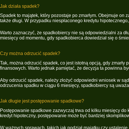
Jak działa spadek?
Spadek to majątek, który pozostaje po zmarłym. Obejmuje on za
także długi. W przypadku niespłaconego kredytu hipotecznego,
Warto zaznaczyć, że spadkobiercy nie są odpowiedzialni za dł
miesięcy od momentu, gdy spadkobierca dowiedział się o śmie
Czy można odrzucić spadek?
Tak, można odrzucić spadek, co jest istotną opcją, gdy zmarł
finansowych. Warto jednak pamiętać, że decyzja ta powinna by
Aby odrzucić spadek, należy złożyć odpowiedni wniosek w sądz
odrzucenia spadku w ciągu 6 miesięcy, spadkobiercy są uważa
Jak długie jest postępowanie spadkowe?
Postępowanie spadkowe zazwyczaj trwa od kilku miesięcy do ki
kredyt hipoteczny, postępowanie może być bardziej skompliko
W ważnych sprawach, takich jak podział majątku czy ustalenie