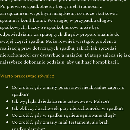
Po pierwsze, spadkobiercy będą mieli trudności z
zarządzaniem wspólnym majątkiem, co może skutkować
sporami i konfliktami. Po drugie, w przypadku długów
spadkowych, każdy ze spadkobierców może być
odpowiedzialny za spłatę tych długów proporcjonalnie do
swojej części spadku. Może również wystąpić problem z
realizacją praw dotyczących spadku, takich jak sprzedaż
nieruchomości czy dystrybucja majątku. Dlatego zaleca się jak
najszybsze dokonanie podziału, aby uniknąć komplikacji.
Warto przeczytać również
Co zrobić, gdy zmarły pozostawił nieaktualne zapisy o
spadku?
Jak wygląda dziedziczenie ustawowe w Polsce?
Jak obliczyć zachowek przy nieruchomości w spadku?
Co zrobić, gdy w spadku są nieuregulowane długi?
Co zrobić, gdy zmarły miał testament, ale brak
spadkobierców?