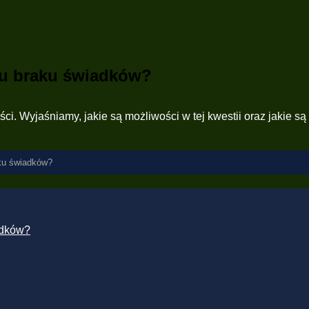
du braku świadków?
i. Wyjaśniamy, jakie są możliwości w tej kwestii oraz jakie 
ku świadków?
adków?