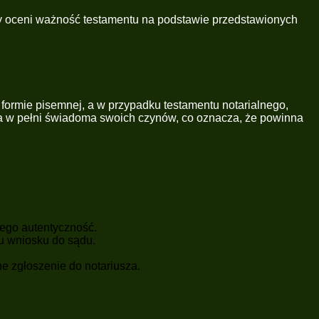
tóry oceni ważność testamentu na podstawie przedstawionych
ormie pisemnej, a w przypadku testamentu notarialnego,
ła w pełni świadoma swoich czynów, co oznacza, że powinna
jego autentyczność.
u wniosku do sądu.
e zgłoszenie do notariusza.