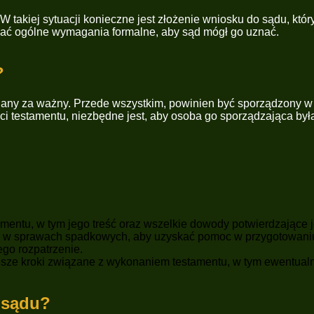
 W takiej sytuacji konieczne jest złożenie wniosku do sądu, k
iać ogólne wymagania formalne, aby sąd mógł go uznać.
?
any za ważny. Przede wszystkim, powinien być sporządzony w f
ci testamentu, niezbędne jest, aby osoba go sporządzająca by
entu, w tym jego treść oraz wszelkie dowody potwierdzające 
się w sprawach spadkowych, aby uzyskać pomoc w przygotowani
ego rozpatrzenie.
sze kroki związane z wykonaniem testamentu, w tym ewentualn
 sądu?