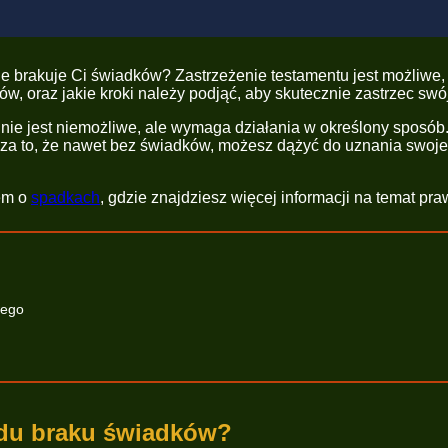
 ale brakuje Ci świadków? Zastrzeżenie testamentu jest możliw
ów, oraz jakie kroki należy podjąć, aby skutecznie zastrzec swó
nie jest niemożliwe, ale wymaga działania w określony sposó
cza to, że nawet bez świadków, możesz dążyć do uznania swo
łem o
spadkach
, gdzie znajdziesz więcej informacji na temat p
wego
odu braku świadków?