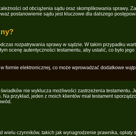
ależności od obciążenia sądu oraz skomplikowania sprawy. Za
nieważ postanowienie sądu jest kluczowe dla dalszego postępow
lny?
 podczas rozpatrywania sprawy w sądzie. W takim przypadku war
 ocenę autentyczności testamentu, aby ustalić, co było jego t
ny w formie elektronicznej, co może wprowadzać dodatkowe wątp
ak świadków nie wyklucza możliwości zastrzeżenia testamentu. 
 Na przykład, jeden z moich klientów miał testament sporząd
dowód.
od wielu czynników, takich jak wynagrodzenie prawnika, opłat