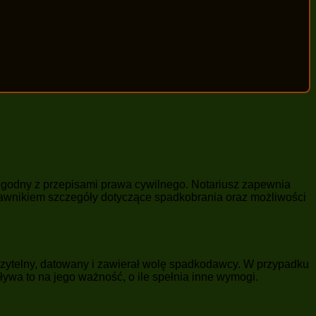
ć zgodny z przepisami prawa cywilnego. Notariusz zapewnia
rawnikiem szczegóły dotyczące spadkobrania oraz możliwości
czytelny, datowany i zawierał wolę spadkodawcy. W przypadku
ywa to na jego ważność, o ile spełnia inne wymogi.