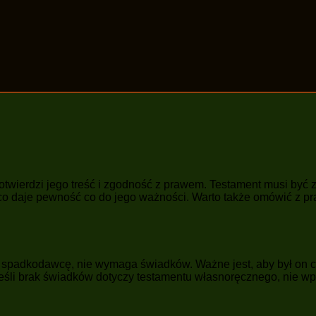
 potwierdzi jego treść i zgodność z prawem. Testament musi by
co daje pewność co do jego ważności. Warto także omówić z p
z spadkodawcę, nie wymaga świadków. Ważne jest, aby był on 
eśli brak świadków dotyczy testamentu własnoręcznego, nie wpł