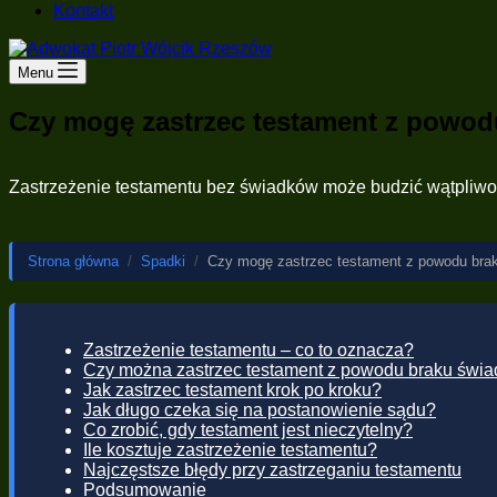
Kontakt
Menu
Czy mogę zastrzec testament z powo
Zastrzeżenie testamentu bez świadków może budzić wątpliwośc
Strona główna
/
Spadki
/
Czy mogę zastrzec testament z powodu bra
Zastrzeżenie testamentu – co to oznacza?
Czy można zastrzec testament z powodu braku świ
Jak zastrzec testament krok po kroku?
Jak długo czeka się na postanowienie sądu?
Co zrobić, gdy testament jest nieczytelny?
Ile kosztuje zastrzeżenie testamentu?
Najczęstsze błędy przy zastrzeganiu testamentu
Podsumowanie