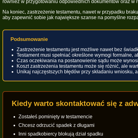
również w przygotowaniu odpowiednich dokumentów oraz w r
Na koniec, zastrzeżenie testamentu, nawet w przypadku brak
aby zapewnić sobie jak największe szanse na pomyślne rozpa
Podsumowanie
Zastrzeżenie testamentu jest możliwe nawet bez świ
Testament musi spełniać określone wymogi formalne, a
Czas oczekiwania na postanowienie sądu może wynosić 
Koszt zastrzeżenia testamentu może się różnić, ale w
Unikaj najczęstszych błędów przy składaniu wniosku, 
Kiedy warto skontaktować się z a
Zostałeś pominięty w testamencie
Chcesz odrzucić spadek z długami
Inni spadkobiercy blokują dział spadku