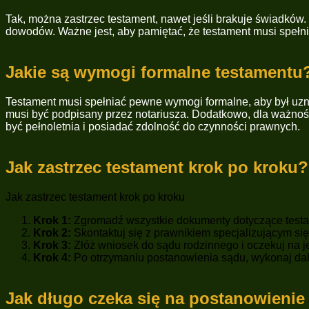
Tak, można zastrzec testament, nawet jeśli brakuje świadków.
dowodów. Ważne jest, aby pamiętać, że testament musi spełn
Jakie są wymogi formalne testamentu
Testament musi spełniać pewne wymogi formalne, aby był uzn
musi być podpisany przez notariusza. Dodatkowo, dla ważnoś
być pełnoletnia i posiadać zdolność do czynności prawnych.
Jak zastrzec testament krok po kroku?
Jak zastrzec testament krok po kroku
Krok 1:
Zgromadź wszystkie dokumenty dotyczące testam
Krok 2:
Skontaktuj się z prawnikiem specjalizującym 
Krok 3:
Złóż wniosek do sądu rodzinnego i oczekuj na j
Krok 4:
Po otrzymaniu postanowienia sądu, wykonaj dal
Jak długo czeka się na postanowienie