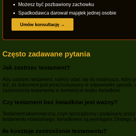
Możesz być pozbawiony zachowku
Spadkodawca darował majątek jednej osobie
Umów konsultację →
Często zadawane pytania
Jak zastrzec testament?
Aby zastrzec testament, należy udać się do notariusza, który
też, że dokument jest przechowywany w odpowiedni sposób, 
zastrzeżenia testamentu w kontekście braku świadków.
Czy testament bez świadków jest ważny?
Testament własnoręczny, czyli sporządzony i podpisany prze
testamentu notarialnego, świadkowie są wymagani. Dlatego, j
Ile kosztuje zastrzeżenie testamentu?