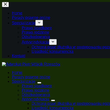
Przejdź
do
treści
Home
Porady prawne online
Specjalizacje
Prawo spadkowe
Prawo rodzinne
Odszkodowania
Antywindykacja
Ochrona praw dłużnika w postępowaniu egz
Upadłość konsumencka
Kontakt
Home
Porady prawne online
Specjalizacje
Prawo spadkowe
Prawo rodzinne
Odszkodowania
Antywindykacja
Ochrona praw dłużnika w postępowaniu egz
Upadłość konsumencka