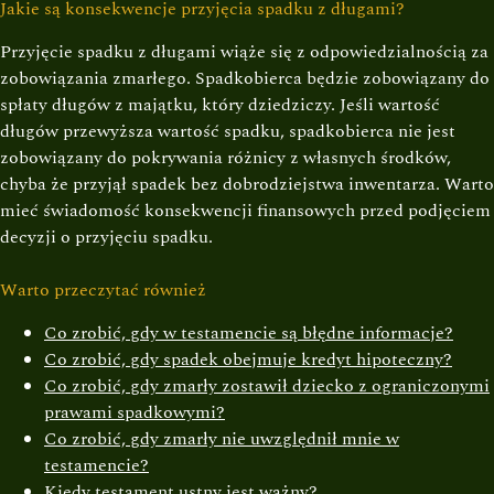
Jakie są konsekwencje przyjęcia spadku z długami?
Przyjęcie spadku z długami wiąże się z odpowiedzialnością za
zobowiązania zmarłego. Spadkobierca będzie zobowiązany do
spłaty długów z majątku, który dziedziczy. Jeśli wartość
długów przewyższa wartość spadku, spadkobierca nie jest
zobowiązany do pokrywania różnicy z własnych środków,
chyba że przyjął spadek bez dobrodziejstwa inwentarza. Warto
mieć świadomość konsekwencji finansowych przed podjęciem
decyzji o przyjęciu spadku.
Warto przeczytać również
Co zrobić, gdy w testamencie są błędne informacje?
Co zrobić, gdy spadek obejmuje kredyt hipoteczny?
Co zrobić, gdy zmarły zostawił dziecko z ograniczonymi
prawami spadkowymi?
Co zrobić, gdy zmarły nie uwzględnił mnie w
testamencie?
Kiedy testament ustny jest ważny?