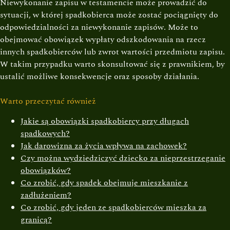
Niewykonanie zapisu w testamencie może prowadzić do
sytuacji, w której spadkobierca może zostać pociągnięty do
odpowiedzialności za niewykonanie zapisów. Może to
obejmować obowiązek wypłaty odszkodowania na rzecz
innych spadkobierców lub zwrot wartości przedmiotu zapisu.
W takim przypadku warto skonsultować się z prawnikiem, by
ustalić możliwe konsekwencje oraz sposoby działania.
Warto przeczytać również
Jakie są obowiązki spadkobiercy przy długach
spadkowych?
Jak darowizna za życia wpływa na zachowek?
Czy można wydziedziczyć dziecko za nieprzestrzeganie
obowiązków?
Co zrobić, gdy spadek obejmuje mieszkanie z
zadłużeniem?
Co zrobić, gdy jeden ze spadkobierców mieszka za
granicą?