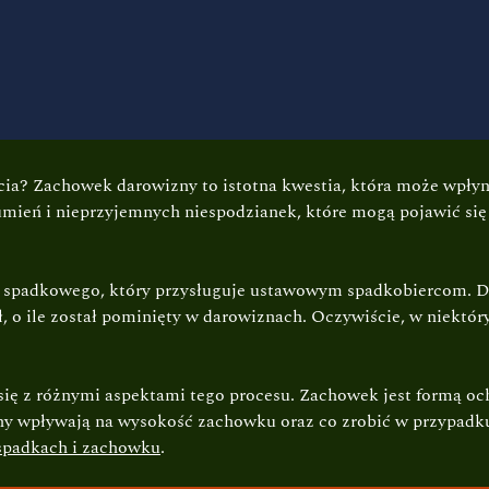
ycia? Zachowek darowizny to istotna kwestia, która może wpły
zumień i nieprzyjemnych niespodzianek, które mogą pojawić się
spadkowego, który przysługuje ustawowym spadkobiercom. Dla 
ł, o ile został pominięty w darowiznach. Oczywiście, w niektór
się z różnymi aspektami tego procesu. Zachowek jest formą oc
ny wpływają na wysokość zachowku oraz co zrobić w przypadku
spadkach i zachowku
.