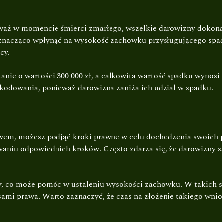
waż w momencie śmierci zmarłego, wszelkie darowizny dokona
 znacząco wpłynąć na wysokość zachowku przysługującego spa
cy.
anie o wartości 300 000 zł, a całkowita wartość spadku wynosi
zkodowania, ponieważ darowizna zaniża ich udział w spadku.
rawem, możesz podjąć kroki prawne w celu dochodzenia swoich
aniu odpowiednich kroków. Często zdarza się, że darowizny s
ny, co może pomóc w ustaleniu wysokości zachowku. W takich 
sami prawa. Warto zaznaczyć, że czas na złożenie takiego wnio