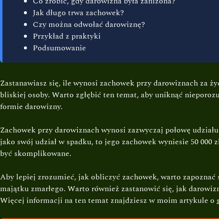
Co zrobić, gdy darowizna była zaniżona?
Jak długo trwa zachowek?
Czy można odwołać darowiznę?
Przykład z praktyki
Podsumowanie
Zastanawiasz się, ile wynosi zachowek przy darowiznach za ż
bliskiej osoby. Warto zgłębić ten temat, aby uniknąć nieporo
formie darowizny.
Zachowek przy darowiznach wynosi zazwyczaj połowę udziału 
jako swój udział w spadku, to jego zachowek wyniesie 50 000 z
być skomplikowane.
Aby lepiej zrozumieć, jak obliczyć zachowek, warto zapoznać 
majątku zmarłego. Warto również zastanowić się, jak darowiz
Więcej informacji na ten temat znajdziesz w moim artykule o