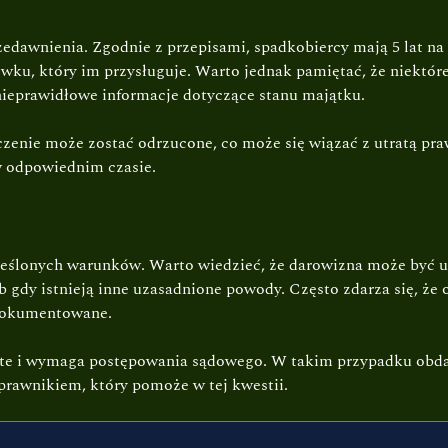
rzedawnienia. Zgodnie z przepisami, spadkobiercy mają 5 lat
owku, który im przysługuje. Warto jednak pamiętać, że niektó
nieprawidłowe informacje dotyczące stanu majątku.
czenie może zostać odrzucone, co może się wiązać z utratą pra
w odpowiednim czasie.
reślonych warunków. Warto wiedzieć, że darowizna może być 
 gdy istnieją inne uzasadnione powody. Często zdarza się, że
dokumentowane.
roste i wymaga postępowania sądowego. W takim przypadku ob
prawnikiem, który pomoże w tej kwestii.