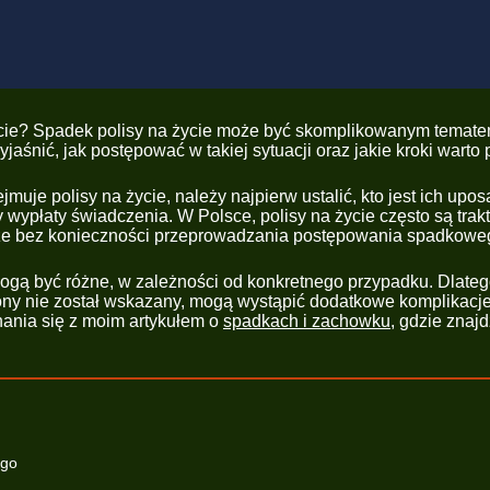
życie? Spadek polisy na życie może być skomplikowanym temate
jaśnić, jak postępować w takiej sytuacji oraz jakie kroki warto
muje polisy na życie, należy najpierw ustalić, kto jest ich u
wypłaty świadczenia. W Polsce, polisy na życie często są tra
ze bez konieczności przeprowadzania postępowania spadkowe
mogą być różne, w zależności od konkretnego przypadku. Dlate
żony nie został wskazany, mogą wystąpić dodatkowe komplikacj
ania się z moim artykułem o
spadkach i zachowku
, gdzie znaj
ego