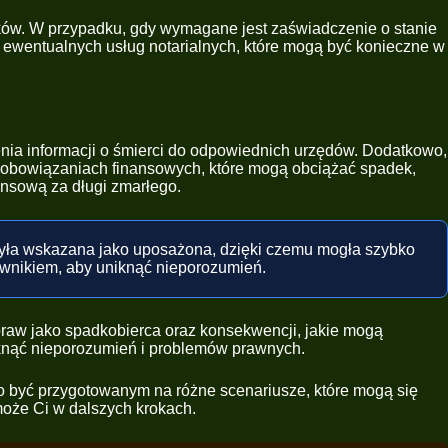
ików. W przypadku, gdy wymagane jest zaświadczenie o stanie
y ewentualnych usług notarialnych, które mogą być konieczne w
nia informacji o śmierci do odpowiednich urzędów. Dodatkowo,
 zobowiązaniach finansowych, które mogą obciążać spadek,
ansową za długi zmarłego.
była wskazana jako uposażona, dzięki czemu mogła szybko
awnikiem, aby uniknąć nieporozumień.
raw jako spadkobierca oraz konsekwencji, jakie mogą
niknąć nieporozumień i problemów prawnych.
rto być przygotowanym na różne scenariusze, które mogą się
omoże Ci w dalszych krokach.