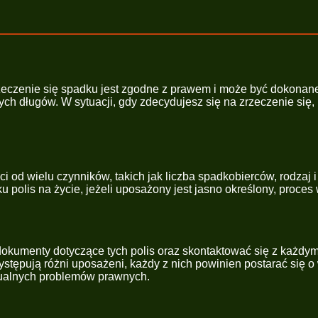
zeczenie się spadku jest zgodne z prawem i może być dokonane
ych długów. W sytuacji, gdy zdecydujesz się na zrzeczenie się,
od wielu czynników, takich jak liczba spadkobierców, rodzaj 
u polis na życie, jeżeli uposażony jest jasno określony, proce
e dokumenty dotyczące tych polis oraz skontaktować się z każd
 występują różni uposażeni, każdy z nich powinien postarać się
tualnych problemów prawnych.