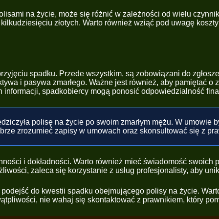
isami na życie, może się różnić w zależności od wielu czynn
 kilkudziesięciu złotych. Warto również wziąć pod uwagę koszt
rzyjęciu spadku. Przede wszystkim, są zobowiązani do zgłosze
ktywa i pasywa zmarłego. Ważne jest również, aby pamiętać o
ych informacji, spadkobiercy mogą ponosić odpowiedzialność fin
iedziczyła polisę na życie po swoim zmarłym mężu. W umowie 
obrze zrozumieć zapisy w umowach oraz skonsultować się z pr
nności i dokładności. Warto również mieć świadomość swoich p
wości, zaleca się korzystanie z usług profesjonalisty, aby u
ak podejść do kwestii spadku obejmującego polisy na życie. Wa
 wątpliwości, nie wahaj się skontaktować z prawnikiem, który p