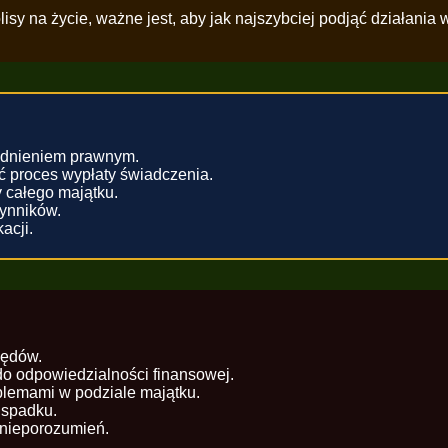
y na życie, ważne jest, aby jak najszybciej podjąć działania 
adnieniem prawnym.
 proces wypłaty świadczenia.
 całego majątku.
ynników.
acji.
zędów.
o odpowiedzialności finansowej.
blemami w podziale majątku.
 spadku.
 nieporozumień.