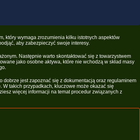
m, który wymaga zrozumienia kilku istotnych aspektów
 podjąć, aby zabezpieczyć swoje interesy.
posażonym. Następnie warto skontaktować się z towarzystwem
ktowane jako osobne aktywa, które nie wchodzą w skład masy
go.
go dobrze jest zapoznać się z dokumentacją oraz regulaminem
e. W takich przypadkach, kluczowe może okazać się
dziesz więcej informacji na temat procedur związanych z