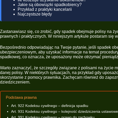
Jakie są obowiązki spadkobiercy?
Przykład z praktyki kancelarii
Najczęstsze błędy
Zastanawiasz się, co zrobić, gdy spadek obejmuje polisy na 
prawnych i praktycznych. W niniejszym artykule postaram się wy
Bezpośrednio odpowiadając na Twoje pytanie, jeśli spadek obej
ubezpieczeniowym, aby uzyskać informacje na temat procedury 
spadkowej, co oznacza, że uposażony może otrzymać pieniąd
Warto zaznaczyć, że szczegóły związane z polisami na życie 
danej polisy. W niektórych sytuacjach, na przykład gdy uposa
skorzystanie z pomocy prawnika. Zachęcam również do zapozn
dziedziczeniem.
Podstawa prawna
Art. 922 Kodeksu cywilnego – definicja spadku
Art. 931 Kodeksu cywilnego – kolejność dziedziczenia ustawow
Art. 991 Kodeksu cywilnego – prawo do zachowku