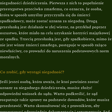
niegodności dziedziczenia. Pierwsza z nich to popełnienie
przestępstwa przeciwko zmarłemu, co oznacza, że osoba,
która w sposób umyślny przyczyniła się do śmierci
spadkodawcy, może zostać uznana za niegodną. Drugą
przesłanką jest działanie w złej wierze, na przykład poprzez
oszustwo, które miało na celu uzyskanie korzyści majątkowej
ze spadku. Trzecią przesłanką jest, gdy spadkobierca, mimo że
nie jest winny śmierci zmarłego, postępuje w sposób rażąco
niewłaściwy, co prowadzi do naruszenia podstawowych norm
moralnych.
Co zrobić, gdy wystąpi niegodność?
Jeśli jesteś osobą, która uważa, że ktoś powinien zostać
uznany za niegodnego dziedziczenia, musisz złożyć
odpowiedni wniosek do sądu. Warto podkreślić, że sąd
rozpatruje takie sprawy na podstawie dowodów, które musisz
przedstawić. Warto skonsultować się z prawnikiem, aby
przygotować odpowiednią dokumentację i argumentację. Sąd