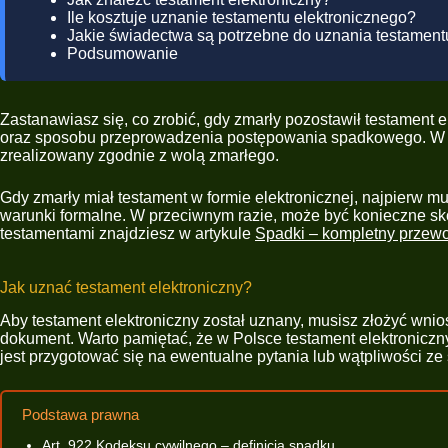
Ile kosztuje uznanie testamentu elektronicznego?
Jakie świadectwa są potrzebne do uznania testament
Podsumowanie
Zastanawiasz się, co zrobić, gdy zmarły pozostawił testament 
oraz sposobu przeprowadzenia postępowania spadkowego. W obli
zrealizowany zgodnie z wolą zmarłego.
Gdy zmarły miał testament w formie elektronicznej, najpierw mu
warunki formalne. W przeciwnym razie, może być konieczne skor
testamentami znajdziesz w artykule
Spadki – kompletny przew
Jak uznać testament elektroniczny?
Aby testament elektroniczny został uznany, musisz złożyć wnio
dokument. Warto pamiętać, że w Polsce testament elektroniczny
jest przygotować się na ewentualne pytania lub wątpliwości ze 
Podstawa prawna
Art. 922 Kodeksu cywilnego – definicja spadku