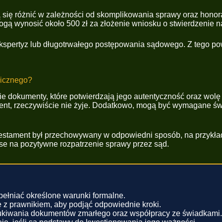
się różnić w zależności od skomplikowania sprawy oraz honora
mogą wynosić około 500 zł za złożenie wniosku o stwierdzenie 
spertyz lub długotrwałego postępowania sądowego. Z tego po
nicznego?
e dokumenty, które potwierdzają jego autentyczność oraz wolę 
tament, rzeczywiście nie żyje. Dodatkowo, mogą być wymagane ś
testament był przechowywany w odpowiedni sposób, na przykła
e na pozytywne rozpatrzenie sprawy przez sąd.
ełniać określone warunki formalne.
 z prawnikiem, aby podjąć odpowiednie kroki.
ukiwania dokumentów zmarłego oraz współpracy ze świadkami.