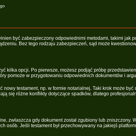
ego
winien być zabezpieczony odpowiednimi metodami, takimi jak p
rządzeniu. Bez tego rodzaju zabezpieczeń, sąd może kwestiono
ażyć kilka opcji. Po pierwsze, możesz podjąć próbę przedstaw
 który pomoże w przygotowaniu odpowiednich dokumentów i arg
żyć nowy testament, np. w formie notarialnej. Taki krok może by
iają się różne konflikty dotyczące spadków, dlatego profesjon
udne, zwłaszcza gdy dokument został zgubiony lub zniszczony.
osób. Jeśli testament był przechowywany na jakiejś platformie