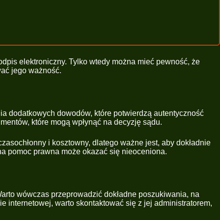
odpis elektroniczny. Tylko wtedy można mieć pewność, że
wać jego ważność.
ienia dodatkowych dowodów, które potwierdzą autentyczność
umentów, które mogą wpłynąć na decyzję sądu.
ć czasochłonny i kosztowny, dlatego ważne jest, aby dokładnie
alna pomoc prawna może okazać się nieoceniona.
 Warto wówczas przeprowadzić dokładne poszukiwania, na
 internetowej, warto skontaktować się z jej administratorem,