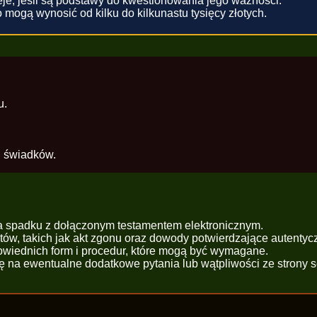
eje, jeśli są podstawy do kwestionowania jego ważności.
mogą wynosić od kilku do kilkunastu tysięcy złotych.
u.
h świadków.
ia spadku z dołączonym testamentem elektronicznym.
w, takich jak akt zgonu oraz dowody potwierdzające autentyc
iednich form i procedur, które mogą być wymagane.
ę na ewentualne dodatkowe pytania lub wątpliwości ze strony 