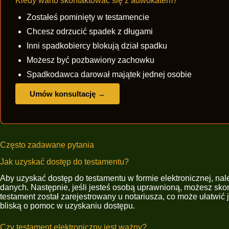
Kiedy warto skontaktować się z adwokatem?
Zostałeś pominięty w testamencie
Chcesz odrzucić spadek z długami
Inni spadkobiercy blokują dział spadku
Możesz być pozbawiony zachowku
Spadkodawca darował majątek jednej osobie
Umów konsultację →
Często zadawane pytania
Jak uzyskać dostęp do testamentu?
Aby uzyskać dostęp do testamentu w formie elektronicznej, n
danych. Następnie, jeśli jesteś osobą uprawnioną, możesz sko
testament został zarejestrowany u notariusza, co może ułatwi
bliską o pomoc w uzyskaniu dostępu.
Czy testament elektroniczny jest ważny?