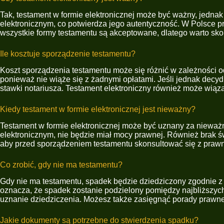
Tak, testament w formie elektronicznej może być ważny, jedn
elektronicznym, co potwierdza jego autentyczność. W Polsce p
wszystkie formy testamentu są akceptowane, dlatego warto sko
Ile kosztuje sporządzenie testamentu?
Koszt sporządzenia testamentu może się różnić w zależności od f
ponieważ nie wiąże się z żadnymi opłatami. Jeśli jednak decydu
stawki notariusza. Testament elektroniczny również może wiązać
Kiedy testament w formie elektronicznej jest nieważny?
Testament w formie elektronicznej może być uznany za nieważn
elektronicznym, nie będzie miał mocy prawnej. Również brak 
aby przed sporządzeniem testamentu skonsultować się z prawni
Co zrobić, gdy nie ma testamentu?
Gdy nie ma testamentu, spadek będzie dziedziczony zgodnie z
oznacza, że spadek zostanie podzielony pomiędzy najbliższych 
uznanie dziedziczenia. Możesz także zasięgnąć porady prawnej, 
Jakie dokumenty są potrzebne do stwierdzenia spadku?