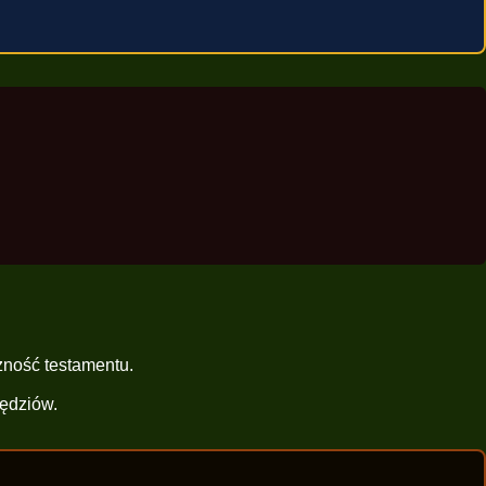
zność testamentu.
sędziów.