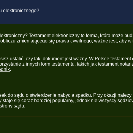
u elektronicznego?
elektroniczny? Testament elektroniczny to forma, która może bu
czu zmieniającego się prawa cywilnego, ważne jest, aby wiedz
sisz ustalić, czy taki dokument jest ważny. W Polsce testament
zystanie z innych form testamentu, takich jak testament notari
odnik
.
sek do sądu o stwierdzenie nabycia spadku. Przy okazji należy 
 staje się coraz bardziej popularny, jednak nie wszyscy sędzio
strony sądu.