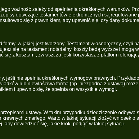
ak jego ważność zależy od spełnienia określonych warunków. 
rzepisy dotyczące testamentów elektronicznych są regulowane 
nsultować się z prawnikiem, aby upewnić się, czy dany dokume
ormy, w jakiej jest tworzony. Testament własnoręczny, czyli nap
jesz się na testament notarialny, koszty będą wyższe i mogą wyn
 się z kosztami, zwłaszcza jeśli korzystasz z platform oferując
y, jeśli nie spełnia określonych wymogów prawnych. Przykłado
świadków lub niewłaściwa forma (np. niezgodna z ustawą) może
kiem i upewnić się, że spełnia on wszystkie wymogi.
 przepisami ustawy. W takim przypadku dziedziczenie odbywa 
krewnych zmarłego. Warto w takiej sytuacji złożyć wniosek o s
aby dowiedzieć się, jakie kroki podjąć w takiej sytuacji.