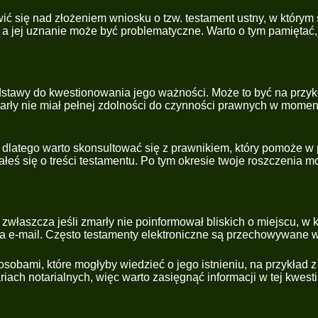
wić się nad złożeniem wniosku o tzw. testament ustny, w który
, a jej uznanie może być problematyczne. Warto o tym pamiętać
podstawy do kwestionowania jego ważności. Może to być na przyk
marły nie miał pełnej zdolności do czynności prawnych w mome
latego warto skonsultować się z prawnikiem, który pomoże w
ałeś się o treści testamentu. Po tym okresie twoje roszczenia 
właszcza jeśli zmarły nie poinformował bliskich o miejscu, w
a e-mail. Często testamenty elektroniczne są przechowywane 
 osobami, które mogłyby wiedzieć o jego istnieniu, na przykład 
h notarialnych, więc warto zasięgnąć informacji w tej kwestii