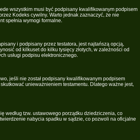
Przede wszystkim musi być podpisany kwalifikowanym podpisem
przez Kodeks cywilny. Warto jednak zaznaczyć, że nie
nt spełnia wymogi formalne.
isany i podpisany przez testatora, jest najtańszą opcją,
osić od kilkuset do kilku tysięcy złotych, w zależności od
ych usługi podpisu elektronicznego.
wo, jeśli nie został podpisany kwalifikowanym podpisem
 skutkować unieważnieniem testamentu. Dlatego ważne jest,
się według tzw. ustawowego porządku dziedziczenia, co
twierdzenie nabycia spadku w sądzie, co pozwoli na oficjalne