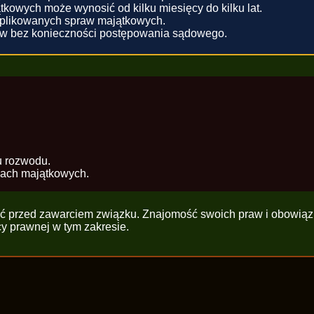
owych może wynosić od kilku miesięcy do kilku lat.
mplikowanych spraw majątkowych.
ów bez konieczności postępowania sądowego.
u rozwodu.
wach majątkowych.
ówić przed zawarciem związku. Znajomość swoich praw i obowi
cy prawnej w tym zakresie.