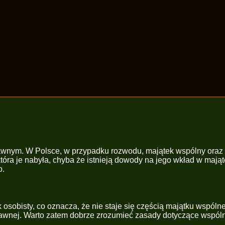
wnym. W Polsce, w przypadku rozwodu, majątek wspólny oraz o
óra je nabyła, chyba że istnieją dowody na jego wkład w mająt
o.
 osobisty, co oznacza, że nie staje się częścią majątku wspól
rawnej. Warto zatem dobrze zrozumieć zasady dotyczące wspóln