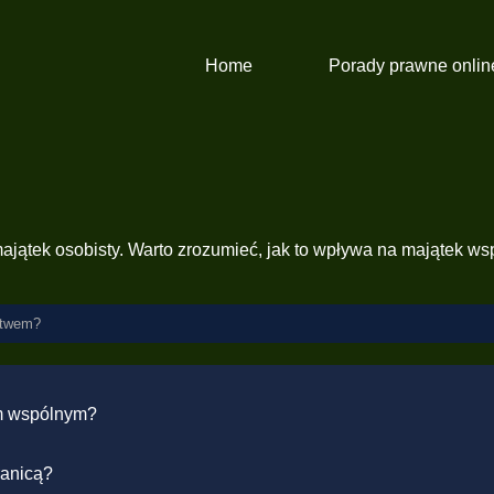
Home
Porady prawne onlin
jątek osobisty. Warto zrozumieć, jak to wpływa na majątek ws
stwem?
em wspólnym?
ranicą?