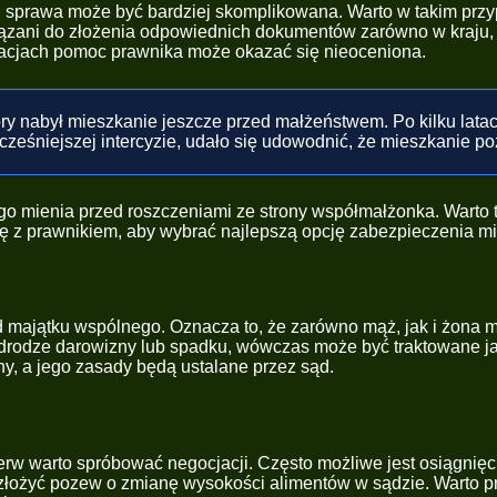
sprawa może być bardziej skomplikowana. Warto w takim przypa
ni do złożenia odpowiednich dokumentów zarówno w kraju, jak
ytuacjach pomoc prawnika może okazać się nieoceniona.
tóry nabył mieszkanie jeszcze przed małżeństwem. Po kilku lat
ześniejszej intercyzie, udało się udowodnić, że mieszkanie p
o mienia przed roszczeniami ze strony współmałżonka. Warto t
ę z prawnikiem, aby wybrać najlepszą opcję zabezpieczenia mi
d majątku wspólnego. Oznacza to, że zarówno mąż, jak i żona m
te w drodze darowizny lub spadku, wówczas może być traktowane 
y, a jego zasady będą ustalane przez sąd.
ierw warto spróbować negocjacji. Często możliwe jest osiągni
 złożyć pozew o zmianę wysokości alimentów w sądzie. Warto pr