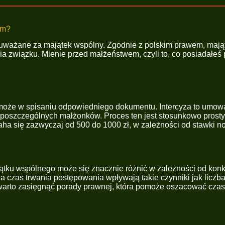
ym?
e uważane za majątek wspólny. Zgodnie z polskim prawem, maj
ania związku. Mienie przed małżeństwem, czyli to, co posiadałe
pomoże w spisaniu odpowiedniego dokumentu. Intercyza to umow
h poszczególnych małżonków. Proces ten jest stosunkowo prosty,
waha się zazwyczaj od 500 do 1000 zł, w zależności od stawki n
ku wspólnego może się znacznie różnić w zależności od konkr
 na czas trwania postępowania wpływają takie czynniki jak licz
arto zasięgnąć porady prawnej, która pomoże oszacować czas 