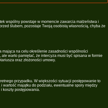
ątek wspólny powstaje w momencie zawarcia małżeństwa i
ś przed ślubem, pozostaje Twoją osobistą własnością, chyba że
a mająca na celu określenie zasadności wspólności
 ale warto pamiętać, że intercyza musi być spisana w formie
otariusza oraz złożoności umowy.
etnego przypadku. W większości sytuacji postępowanie to
ba i wartość majątku do podziału, ewentualne spory między
i koszty postępowania.