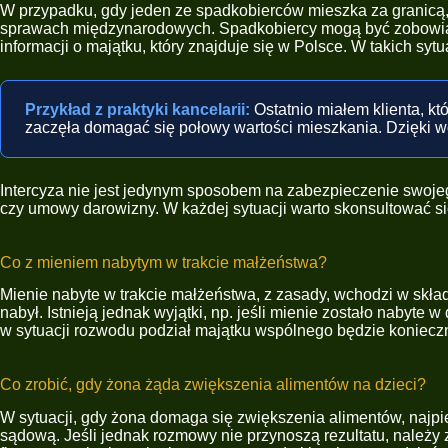
W przypadku, gdy jeden ze spadkobierców mieszka za granicą, 
sprawach międzynarodowych. Spadkobiercy mogą być zobowiąza
informacji o majątku, który znajduje się w Polsce. W takich s
Przykład z praktyki kancelarii:
Ostatnio miałem klienta, k
zaczęła domagać się połowy wartości mieszkania. Dzięki wc
Intercyza nie jest jedynym sposobem na zabezpieczenie swojeg
czy umowy darowizny. W każdej sytuacji warto skonsultować si
Co z mieniem nabytym w trakcie małżeństwa?
Mienie nabyte w trakcie małżeństwa, z zasady, wchodzi w skła
nabył. Istnieją jednak wyjątki, np. jeśli mienie zostało naby
w sytuacji rozwodu podział majątku wspólnego będzie konieczn
Co zrobić, gdy żona żąda zwiększenia alimentów na dzieci?
W sytuacji, gdy żona domaga się zwiększenia alimentów, najp
sądową. Jeśli jednak rozmowy nie przynoszą rezultatu, należy