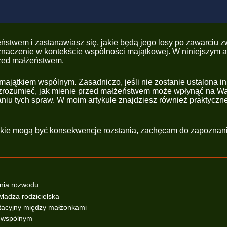
eństwem i zastanawiasz się, jakie będą jego losy po zawarciu
 znaczenie w kontekście wspólności majątkowej. W niniejszym a
rzed małżeństwem.
ajątkiem wspólnym. Zasadniczo, jeśli nie zostanie ustalona in
aby zrozumieć, jak mienie przed małżeństwem może wpłynąć na W
niu tych spraw. W moim artykule znajdziesz również praktyczne
akie mogą być konsekwencje rozstania, zachęcam do zapoznani
enia rozwodu
władza rodzicielska
ntacyjny między małżonkami
u wspólnym