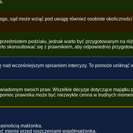
i.
ego, sąd może wziąć pod uwagę również osobiste okolicznośc
przedmiotem podziału, jednak warto być przygotowanym na róż
to skonsultować się z prawnikiem, aby odpowiednio przygotować
ę nad wcześniejszym spisaniem intercyzy. To pomoże uniknąć 
wiadomym swoich praw. Wszelkie decyzje dotyczące majątku 
 a pomoc prawnika może być niezwykle cenna w trudnych momen
łasnością małżonka.
zyć mienie przed roszczeniami współmałżonka.