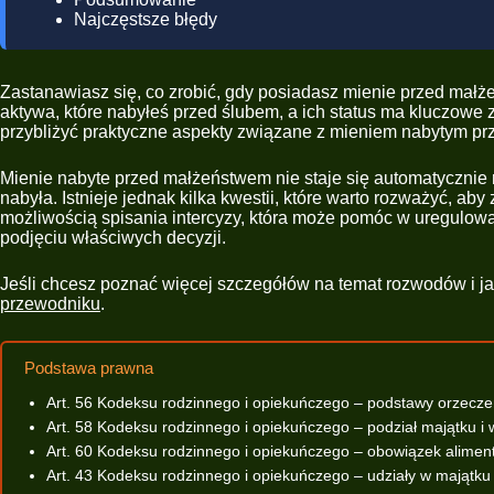
Najczęstsze błędy
Zastanawiasz się, co zrobić, gdy posiadasz mienie przed małż
aktywa, które nabyłeś przed ślubem, a ich status ma kluczowe
przybliżyć praktyczne aspekty związane z mieniem nabytym p
Mienie nabyte przed małżeństwem nie staje się automatycznie m
nabyła. Istnieje jednak kilka kwestii, które warto rozważyć, 
możliwością spisania intercyzy, która może pomóc w uregulowa
podjęciu właściwych decyzji.
Jeśli chcesz poznać więcej szczegółów na temat rozwodów i j
przewodniku
.
Podstawa prawna
Art. 56 Kodeksu rodzinnego i opiekuńczego – podstawy orzecz
Art. 58 Kodeksu rodzinnego i opiekuńczego – podział majątku i 
Art. 60 Kodeksu rodzinnego i opiekuńczego – obowiązek alime
Art. 43 Kodeksu rodzinnego i opiekuńczego – udziały w majątk