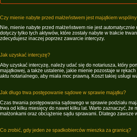
Czy mienie nabyte przed małżeństwem jest majątkiem wspóln
Nie, mienie nabyte przed małżeństwem nie jest automatyczni
dotyczy tylko tych aktywów, które zostały nabyte w trakcie trw
zdecydujesz inaczej poprzez zawarcie intercyzy.
Jak uzyskać intercyzę?
Aby uzyskać intercyzę, należy udać się do notariusza, który 
majątkowej, a także ustalenie, jakie mienie pozostaje w rękac
aktu notarialnego, aby miała moc prawną. Koszt takiej usługi 
Jak długo trwa postępowanie sądowe w sprawie majątku?
Czas trwania postępowania sądowego w sprawie podziału mająt
trwa od kilku miesięcy do nawet kilku lat. Warto zaznaczyć, że
małżonkami oraz obciążenie sądu sprawami. Dlatego zawsze w
Co zrobić, gdy jeden ze spadkobierców mieszka za granicą?