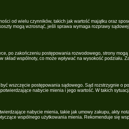
ości od wielu czynników, takich jak wartość majątku oraz sposó
 koszty mogą wzrosnąć, jeśli sprawa wymaga rozprawy sądowej l
yce, po zakończeniu postępowania rozwodowego, strony mogą z
w skład wspólnoty, co może wpływać na wysokość podziału. Zal
 być wszczęcie postępowania sądowego. Sąd rozstrzygnie o p
potwierdzające nabycie mienia i jego wartość. W takich sytuac
erdzające nabycie mienia, takie jak umowy zakupu, akty notar
otyczące wspólnego użytkowania mienia. Rekomenduje się wsp