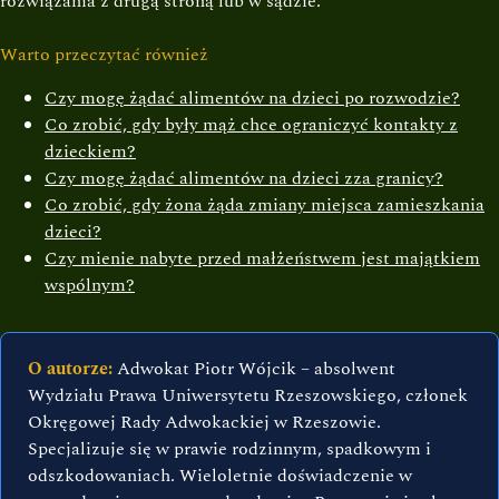
rozwiązania z drugą stroną lub w sądzie.
Warto przeczytać również
Czy mogę żądać alimentów na dzieci po rozwodzie?
Co zrobić, gdy były mąż chce ograniczyć kontakty z
dzieckiem?
Czy mogę żądać alimentów na dzieci zza granicy?
Co zrobić, gdy żona żąda zmiany miejsca zamieszkania
dzieci?
Czy mienie nabyte przed małżeństwem jest majątkiem
wspólnym?
O autorze:
Adwokat Piotr Wójcik – absolwent
Wydziału Prawa Uniwersytetu Rzeszowskiego, członek
Okręgowej Rady Adwokackiej w Rzeszowie.
Specjalizuje się w prawie rodzinnym, spadkowym i
odszkodowaniach. Wieloletnie doświadczenie w