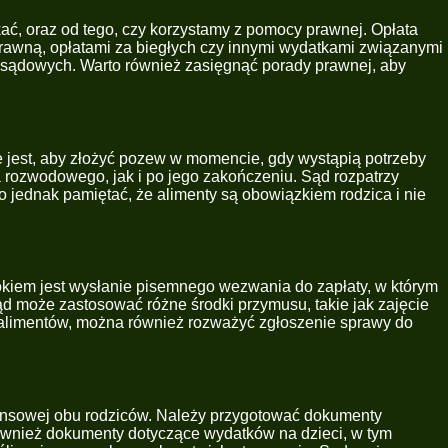
ać, oraz od tego, czy korzystamy z pomocy prawnej. Opłata
rawną, opłatami za biegłych czy innymi wydatkami związanymi
ów sądowych. Warto również zasięgnąć porady prawnej, aby
e jest, aby złożyć pozew w momencie, gdy wystąpią potrzeby
rozwodowego, jak i po jego zakończeniu. Sąd rozpatrzy
 jednak pamiętać, że alimenty są obowiązkiem rodzica i nie
okiem jest wysłanie pisemnego wezwania do zapłaty, w którym
ąd może zastosować różne środki przymusu, takie jak zajęcie
alimentów, można również rozważyć zgłoszenie sprawy do
nansowej obu rodziców. Należy przygotować dokumenty
również dokumenty dotyczące wydatków na dzieci, w tym