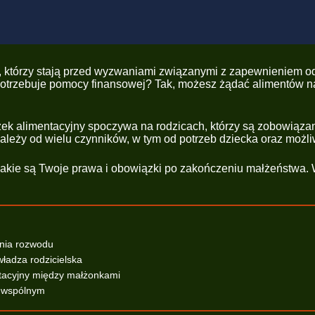
ców, którzy stają przed wyzwaniami związanymi z zapewnieniem
potrzebuje pomocy finansowej? Tak, możesz żądać alimentów na 
k alimentacyjny spoczywa na rodzicach, którzy są zobowiązani 
leży od wielu czynników, w tym od potrzeb dziecka oraz możli
jakie są Twoje prawa i obowiązki po zakończeniu małżeństwa. 
enia rozwodu
władza rodzicielska
ntacyjny między małżonkami
u wspólnym