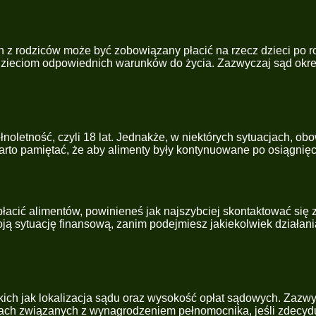
 rodziców może być zobowiązany płacić na rzecz dzieci po roz
zieciom odpowiednich warunków do życia. Zazwyczaj sąd okreś
noletność, czyli 18 lat. Jednakże, w niektórych sytuacjach, ob
arto pamiętać, że aby alimenty były kontynuowane po osiągnięc
nie płacić alimentów, powinieneś jak najszybciej skontaktować 
oją sytuację finansową, zanim podejmiesz jakiekolwiek działa
kich jak lokalizacja sądu oraz wysokość opłat sądowych. Zazwy
tach związanych z wynagrodzeniem pełnomocnika, jeśli zdecyd