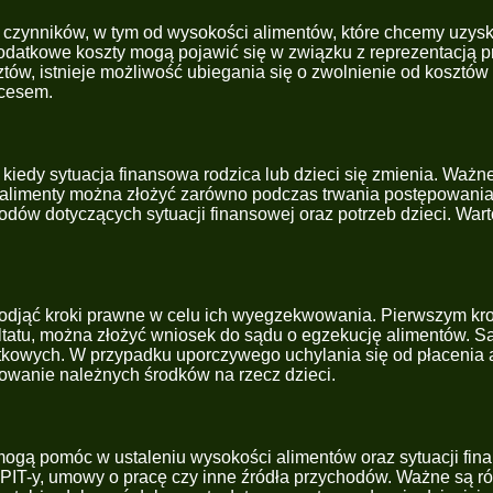
u czynników, w tym od wysokości alimentów, które chcemy uzysk
odatkowe koszty mogą pojawić się w związku z reprezentacją p
sztów, istnieje możliwość ubiegania się o zwolnienie od koszt
ocesem.
iedy sytuacja finansowa rodzica lub dzieci się zmienia. Ważn
alimenty można złożyć zarówno podczas trwania postępowania 
ów dotyczących sytuacji finansowej oraz potrzeb dzieci. Warto
podjąć kroki prawne w celu ich wyegzekwowania. Pierwszym kr
ultatu, można złożyć wniosek do sądu o egzekucję alimentów. S
kowych. W przypadku uporczywego uchylania się od płacenia 
owanie należnych środków na rzecz dzieci.
mogą pomóc w ustaleniu wysokości alimentów oraz sytuacji fi
, PIT-y, umowy o pracę czy inne źródła przychodów. Ważne są 