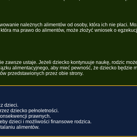
owanie należnych alimentów od osoby, która ich nie płaci. Moż
tóra ma prawo do alimentów, może złożyć wniosek o egzekucję
ie zawsze ustaje. Jeżeli dziecko kontynuuje naukę, rodzic mo
wiązku alimentacyjnego, aby mieć pewność, że dziecko będzie
ów przedstawionych przez obie strony.
z dzieci.
zez dziecko pełnoletności.
konsekwencji prawnych.
by dzieci i możliwości finansowe rodzica.
talaniu alimentów.