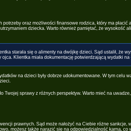
 potrzeby oraz możliwości finansowe rodzica, który ma płacić a
utrzymaniem dziecka. Warto również pamiętać, że wysokość al
entka starała się o alimenty na dwójkę dzieci. Sąd ustalił, że
 ojca. Klientka miała dokumentację potwierdzającą wydatki na 
datków na dzieci były dobrze udokumentowane. W tym celu wart
ieci.
 do Twojej sprawy z różnych perspektyw. Warto mieć na uwadze,
encji prawnych. Sąd może nałożyć na Ciebie różne sankcje, 
o, możesz także narazić się na odpowiedzialność karną, co w