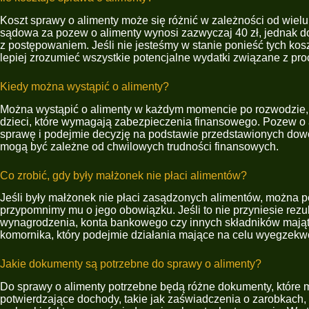
Koszt sprawy o alimenty może się różnić w zależności od wiel
sądowa za pozew o alimenty wynosi zazwyczaj 40 zł, jednak d
z postępowaniem. Jeśli nie jesteśmy w stanie ponieść tych ko
lepiej zrozumieć wszystkie potencjalne wydatki związane z pr
Kiedy można wystąpić o alimenty?
Można wystąpić o alimenty w każdym momencie po rozwodzie, k
dzieci, które wymagają zabezpieczenia finansowego. Pozew o 
sprawę i podejmie decyzję na podstawie przedstawionych dowod
mogą być zależne od chwilowych trudności finansowych.
Co zrobić, gdy były małżonek nie płaci alimentów?
Jeśli były małżonek nie płaci zasądzonych alimentów, można 
przypomnimy mu o jego obowiązku. Jeśli to nie przyniesie rez
wynagrodzenia, konta bankowego czy innych składników mająt
komornika, który podejmie działania mające na celu wyegzekw
Jakie dokumenty są potrzebne do sprawy o alimenty?
Do sprawy o alimenty potrzebne będą różne dokumenty, które 
potwierdzające dochody, takie jak zaświadczenia o zarobkach