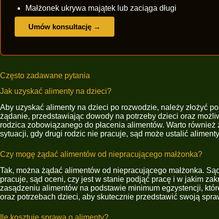
Małżonek ukrywa majątek lub zaciąga długi
Umów konsultację →
Często zadawane pytania
Jak uzyskać alimenty na dzieci?
Aby uzyskać alimenty na dzieci po rozwodzie, należy złożyć 
żądanie, przedstawiając dowody na potrzeby dzieci oraz możli
rodzica zobowiązanego do płacenia alimentów. Warto również z
sytuacji, gdy drugi rodzic nie pracuje, sąd może ustalić alime
Czy mogę żądać alimentów od niepracującego małżonka?
Tak, można żądać alimentów od niepracującego małżonka. Sąd b
pracuje, sąd oceni, czy jest w stanie podjąć pracę i w jakim 
zasądzeniu alimentów na podstawie minimum egzystencji, któr
oraz potrzebach dzieci, aby skutecznie przedstawić swoją spr
Ile kosztuje sprawa o alimenty?