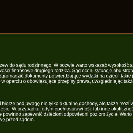
pozew do sądu rodzinnego. W pozwie warto wskazać wysokość a
wości finansowe drugiego rodzica. Sąd oceni sytuację obu stro
gromadzić dokumenty potwierdzające wydatki na dzieci, takie 
nty w oparciu o obowiązujące przepisy prawa, uwzględniając takż
ierze pod uwagę nie tylko aktualne dochody, ale także możliw
zakresie. W przypadku, gdy niepełnosprawność lub inne okolicz
e powinno zapewnić dzieciom odpowiedni poziom życia. Warto 
awę przed sądem.