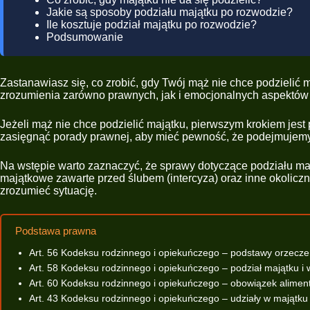
Jakie są sposoby podziału majątku po rozwodzie?
Ile kosztuje podział majątku po rozwodzie?
Podsumowanie
Zastanawiasz się, co zrobić, gdy Twój mąż nie chce podzielić 
zrozumienia zarówno prawnych, jak i emocjonalnych aspektów p
Jeżeli mąż nie chce podzielić majątku, pierwszym krokiem jest
zasięgnąć porady prawnej, aby mieć pewność, że podejmujemy
Na wstępie warto zaznaczyć, że sprawy dotyczące podziału maj
majątkowe zawarte przed ślubem (intercyza) oraz inne okolicz
zrozumieć sytuację.
Podstawa prawna
Art. 56 Kodeksu rodzinnego i opiekuńczego – podstawy orzecz
Art. 58 Kodeksu rodzinnego i opiekuńczego – podział majątku i 
Art. 60 Kodeksu rodzinnego i opiekuńczego – obowiązek alime
Art. 43 Kodeksu rodzinnego i opiekuńczego – udziały w majątk