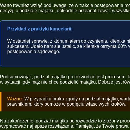
Warto również wziąć pod uwagę, że w trakcie postępowania mogą
decyzji o podziale majątku, dokładnie przeanalizować wszystk
Przykład z praktyki kancelarii:
W ostatniej sprawie, z którą miałem do czynienia, klientk
sukcesem. Udało nam się ustalić, że klientka otrzyma 60% 
postępowania sądowego.
Podsumowując, podział majątku po rozwodzie jest procesem, k
w sytuacji, gdy mąż nie chce podzielić majątku. Dobrze jest r
Ważne:
W przypadku braku zgody na podział majątku, warto 
prawnikiem, który pomoże w podjęciu właściwych kroków.
Na zakończenie, podział majątku po rozwodzie to złożony proc
wypracować najlepsze rozwiązanie. Pamiętaj, że Twoje prawa 