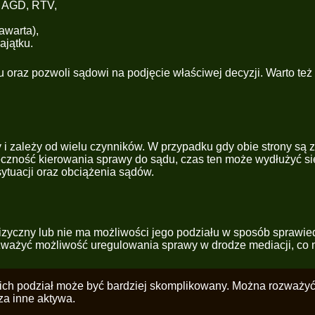
u AGD, RTV,
awarta),
ajątku.
oraz pozwoli sądowi na podjęcie właściwej decyzji. Warto też 
y i zależy od wielu czynników. W przypadku gdy obie strony są
nieczność kierowania sprawy do sądu, czas ten może wydłużyć się
sytuacji oraz obciążenia sądów.
 fizyczny lub nie ma możliwości jego podziału w sposób spraw
rozważyć możliwość uregulowania sprawy w drodze mediacji, c
ch podział może być bardziej skomplikowany. Można rozważyć 
za inne aktywa.