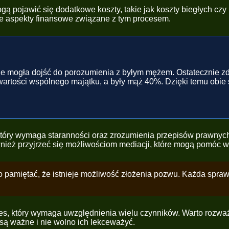
 pojawić się dodatkowe koszty, takie jak koszty biegłych czy 
ie aspekty finansowe związane z tym procesem.
a nie mogła dojść do porozumienia z byłym mężem. Ostatecznie z
wartości wspólnego majątku, a były mąż 40%. Dzięki temu obie
tóry wymaga staranności oraz zrozumienia przepisów prawnych
ównież przyjrzeć się możliwościom mediacji, które mogą pomóc 
pamiętać, że istnieje możliwość złożenia pozwu. Każda sprawa j
es, który wymaga uwzględnienia wielu czynników. Warto rozważ
są ważne i nie wolno ich lekceważyć.