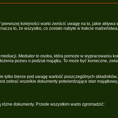
W pierwszej kolejności warto zwrócić uwagę na to, jakie akty
cza to, że wszystko, co zostało nabyte w trakcie małżeństwa, n
mediacji. Mediator to osoba, która pomoże w wypracowaniu ko
złożenia pozwu o podział majątku. To może być konieczne, zwłas
e tylko bierze pod uwagę wartość poszczególnych składników, al
 jest zebrać wszelkie dokumenty potwierdzające stan majątkowy
ą różne dokumenty. Przede wszystkim warto zgromadzić: