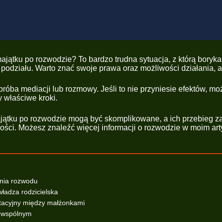
majątku po rozwodzie? To bardzo trudna sytuacja, z którą boryk
odziału. Warto znać swoje prawa oraz możliwości działania, a
 próba mediacji lub rozmowy. Jeśli to nie przyniesie efektów, 
 właściwe kroki.
ątku po rozwodzie mogą być skomplikowane, a ich przebieg zal
ności. Możesz znaleźć więcej informacji o rozwodzie w moim ar
enia rozwodu
władza rodzicielska
ntacyjny między małżonkami
u wspólnym