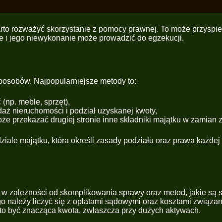
rto rozważyć skorzystanie z pomocy prawnej. To może przyspi
e i jego niewykonanie może prowadzić do egzekucji.
posobów. Najpopularniejsze metody to:
 (np. meble, sprzęt),
daż nieruchomości i podział uzyskanej kwoty,
e przekazać drugiej stronie inne składniki majątku w zamian z
ale majątku, która określi zasady podziału oraz prawa każdej
 w zależności od skomplikowania sprawy oraz metod, jakie są s
o należy liczyć się z opłatami sądowymi oraz kosztami związ
 to być znacząca kwota, zwłaszcza przy dużych aktywach.