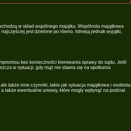
wa wchodzą w skład wspólnego majątku. Wspólnota majątkowa
ajczęściej jest dzielone po równo. Istnieją jednak wyjątki,
mpromisu bez konieczności kierowania sprawy do sądu. Jeśli
zcza w sytuacji, gdy mąż nie stawia się na spotkania
e także inne czynniki, takie jak sytuacja majątkowa i osobista
, a także ewentualne umowy, które mogły wpłynąć na podział.