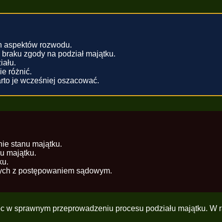
ch aspektów rozwodu.
braku zgody na podział majątku.
iału.
e różnić.
rto je wcześniej oszacować.
e stanu majątku.
u majątku.
ku.
nych z postępowaniem sądowym.
c w sprawnym przeprowadzeniu procesu podziału majątku. W ra