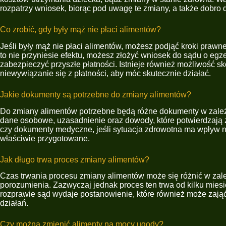
rozpatrzy wniosek, biorąc pod uwagę te zmiany, a także dobro 
Co zrobić, gdy były mąż nie płaci alimentów?
Jeśli były mąż nie płaci alimentów, możesz podjąć kroki prawne
to nie przyniesie efektu, możesz złożyć wniosek do sądu o e
zabezpieczyć przyszłe płatności. Istnieje również możliwość 
niewywiązanie się z płatności, aby móc skutecznie działać.
Jakie dokumenty są potrzebne do zmiany alimentów?
Do zmiany alimentów potrzebne będą różne dokumenty w zależn
dane osobowe, uzasadnienie oraz dowody, które potwierdzają 
czy dokumenty medyczne, jeśli sytuacja zdrowotna ma wpływ n
właściwie przygotowane.
Jak długo trwa proces zmiany alimentów?
Czas trwania procesu zmiany alimentów może się różnić w zależ
porozumienia. Zazwyczaj jednak proces ten trwa od kilku mies
rozprawie sąd wydaje postanowienie, które również może zają
działań.
Czy można zmienić alimenty na mocy ugody?