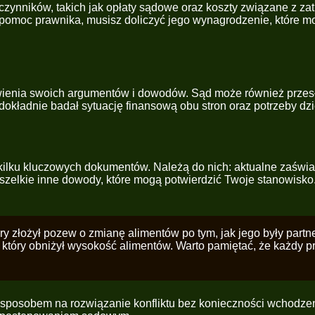
 czynników, takich jak opłaty sądowe oraz koszty związane z 
na pomoc prawnika, musisz doliczyć jego wynagrodzenie, które mo
ienia swoich argumentów i dowodów. Sąd może również przesłu
 dokładnie badał sytuację finansową obu stron oraz potrzeby d
kilku kluczowych dokumentów. Należą do nich: aktualne zaświ
szelkie inne dowody, które mogą potwierdzić Twoje stanowisko.
tóry złożył pozew o zmianę alimentów po tym, jak jego były part
tóry obniżył wysokość alimentów. Warto pamiętać, że każdy pr
 sposobem na rozwiązanie konfliktu bez konieczności wchodze