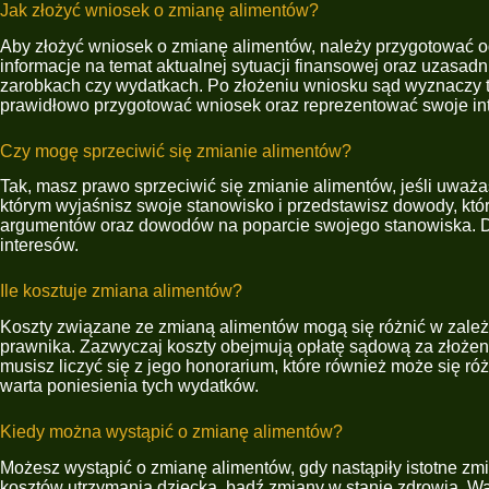
Jak złożyć wniosek o zmianę alimentów?
Aby złożyć wniosek o zmianę alimentów, należy przygotować o
informacje na temat aktualnej sytuacji finansowej oraz uzasad
zarobkach czy wydatkach. Po złożeniu wniosku sąd wyznaczy te
prawidłowo przygotować wniosek oraz reprezentować swoje int
Czy mogę sprzeciwić się zmianie alimentów?
Tak, masz prawo sprzeciwić się zmianie alimentów, jeśli uwa
którym wyjaśnisz swoje stanowisko i przedstawisz dowody, kt
argumentów oraz dowodów na poparcie swojego stanowiska. Dobr
interesów.
Ile kosztuje zmiana alimentów?
Koszty związane ze zmianą alimentów mogą się różnić w zależn
prawnika. Zazwyczaj koszty obejmują opłatę sądową za złożenie
musisz liczyć się z jego honorarium, które również może się r
warta poniesienia tych wydatków.
Kiedy można wystąpić o zmianę alimentów?
Możesz wystąpić o zmianę alimentów, gdy nastąpiły istotne zm
kosztów utrzymania dziecka, bądź zmiany w stanie zdrowia. W