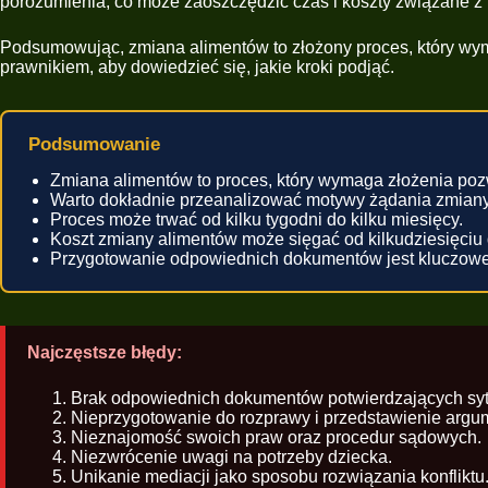
porozumienia, co może zaoszczędzić czas i koszty związane
Podsumowując, zmiana alimentów to złożony proces, który wyma
prawnikiem, aby dowiedzieć się, jakie kroki podjąć.
Podsumowanie
Zmiana alimentów to proces, który wymaga złożenia po
Warto dokładnie przeanalizować motywy żądania zmiany
Proces może trwać od kilku tygodni do kilku miesięcy.
Koszt zmiany alimentów może sięgać od kilkudziesięciu d
Przygotowanie odpowiednich dokumentów jest kluczowe
Najczęstsze błędy:
Brak odpowiednich dokumentów potwierdzających syt
Nieprzygotowanie do rozprawy i przedstawienie argu
Nieznajomość swoich praw oraz procedur sądowych.
Niezwrócenie uwagi na potrzeby dziecka.
Unikanie mediacji jako sposobu rozwiązania konfliktu