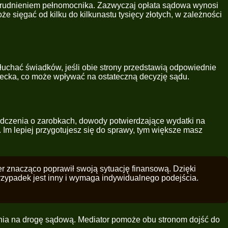
zatrudnieniem pełnomocnika. Zazwyczaj opłata sądowa wynosi
że sięgać od kilku do kilkunastu tysięcy złotych, w zależności
chać świadków, jeśli obie strony przedstawią odpowiednie
ziecka, co może wpływać na ostateczną decyzję sądu.
adczenia o zarobkach, dowody potwierdzające wydatki na
 Im lepiej przygotujesz się do sprawy, tym większe masz
ner znacząco poprawił swoją sytuację finansową. Dzięki
zypadek jest inny i wymaga indywidualnego podejścia.
nia na drogę sądową. Mediator pomoże obu stronom dojść do