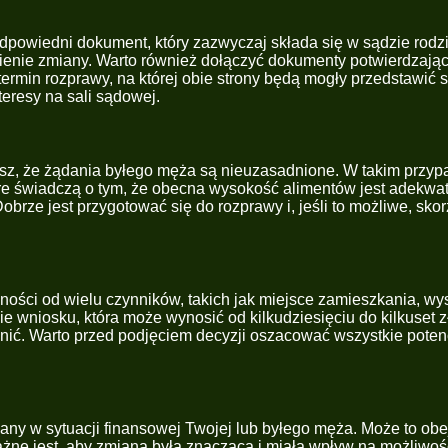
dpowiedni dokument, który zazwyczaj składa się w sądzie rod
nienie zmiany. Warto również dołączyć dokumenty potwierdzające
rmin rozprawy, na której obie strony będą mogły przedstawić 
eresy na sali sądowej.
żasz, że żądania byłego męża są nieuzasadnione. W takim przy
óre świadczą o tym, że obecna wysokość alimentów jest adekwa
ze jest przygotować się do rozprawy i, jeśli to możliwe, sko
ości od wielu czynników, takich jak miejsce zamieszkania, wys
 wniosku, która może wynosić od kilkudziesięciu do kilkuset z
óżnić. Warto przed podjęciem decyzji oszacować wszystkie poten
iany w sytuacji finansowej Twojej lub byłego męża. Może to o
ażne jest, aby zmiana była znacząca i miała wpływ na możliwo