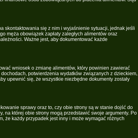
 skontaktowania się z nim i wyjaśnienie sytuacji, jednak jeśli
łego męża obowiązek zapłaty zaległych alimentów oraz
m należności. Ważne jest, aby dokumentować każde
ować wniosek o zmianę alimentów, który powinien zawierać
 o dochodach, potwierdzenia wydatków związanych z dzieckiem,
by upewnić się, że wszystkie niezbędne dokumenty zostały
kowanie sprawy oraz to, czy obie strony są w stanie dojść do
y, na której obie strony mogą przedstawić swoje argumenty. Po
m, że każdy przypadek jest inny i może wymagać różnych