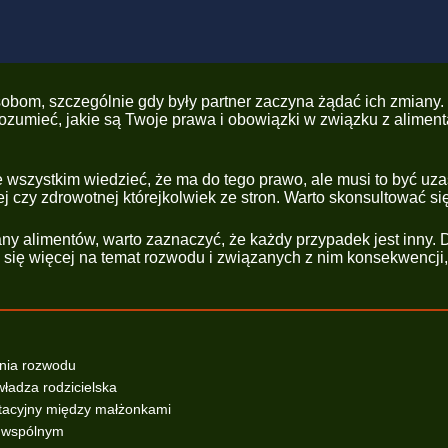
obom, szczególnie gdy były partner zaczyna żądać ich zmiany. Z
zrozumieć, jakie są Twoje prawa i obowiązki w związku z alime
e wszystkim wiedzieć, że ma do tego prawo, ale musi to być u
ej czy zdrowotnej którejkolwiek ze stron. Warto skonsultować si
 alimentów, warto zaznaczyć, że każdy przypadek jest inny. Dl
się więcej na temat rozwodu i związanych z nim konsekwencji
enia rozwodu
władza rodzicielska
ntacyjny między małżonkami
u wspólnym