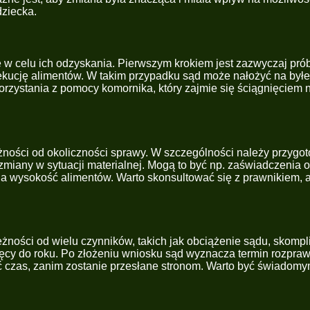
dziecka.
 w celu ich odzyskania. Pierwszym krokiem jest zazwyczaj próba
gzekucję alimentów. W takim przypadku sąd może nałożyć na by
skorzystania z pomocy komornika, który zajmie się ściągnięcie
ości od okoliczności sprawy. W szczególności należy przygot
zmiany w sytuacji materialnej. Mogą to być np. zaświadczenia
a wysokość alimentów. Warto skonsultować się z prawnikiem, a
ności od wielu czynników, takich jak obciążenie sądu, skompli
ięcy do roku. Po złożeniu wniosku sąd wyznacza termin rozpraw
ć czas, zanim zostanie przesłane stronom. Warto być świadomy