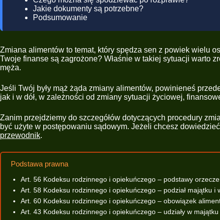
Jakie dokumenty są potrzebne?
Podsumowanie
Zmiana alimentów to temat, który spędza sen z powiek wielu os
Twoje finanse są zagrożone? Właśnie w takiej sytuacji warto 
męża.
Jeśli Twój były mąż żąda zmiany alimentów, powinieneś przed
jak i w dół, w zależności od zmiany sytuacji życiowej, finansow
Zanim przejdziemy do szczegółów dotyczących procedury zmiany
być użyte w postępowaniu sądowym. Jeżeli chcesz dowiedzieć 
przewodnik
.
Podstawa prawna
Art. 56 Kodeksu rodzinnego i opiekuńczego – podstawy orzecz
Art. 58 Kodeksu rodzinnego i opiekuńczego – podział majątku i 
Art. 60 Kodeksu rodzinnego i opiekuńczego – obowiązek alime
Art. 43 Kodeksu rodzinnego i opiekuńczego – udziały w majątk