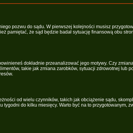
niego pozwu do sądu. W pierwszej kolejności musisz przygoto
 pamiętać, że sąd będzie badał sytuację finansową obu stron, 
powinieneś dokładnie przeanalizować jego motywy. Czy zmiana
limentów, takie jak zmiana zarobków, sytuacji zdrowotnej lub 
resów.
żności od wielu czynników, takich jak obciążenie sądu, skompl
 tygodni do kilku miesięcy. Warto być na to przygotowanym, z