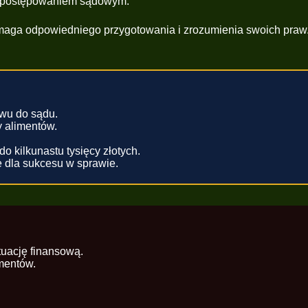
 z postępowaniem sądowym.
ga odpowiedniego przygotowania i zrozumienia swoich praw. Jeś
zwu do sądu.
 alimentów.
o kilkunastu tysięcy złotych.
 dla sukcesu w sprawie.
uację finansową.
mentów.
.