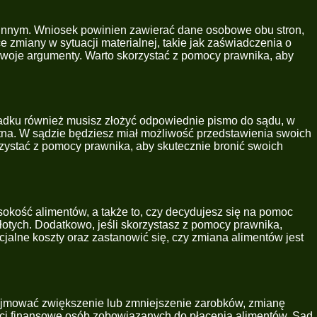
zinnym. Wniosek powinien zawierać dane osobowe obu stron,
 zmiany w sytuacji materialnej, takie jak zaświadczenia o
swoje argumenty. Warto skorzystać z pomocy prawnika, aby
padku również musisz złożyć odpowiednie pismo do sądu, w
tna. W sądzie będziesz miał możliwość przedstawienia swoich
rzystać z pomocy prawnika, aby skutecznie bronić swoich
okość alimentów, a także to, czy decydujesz się na pomoc
łotych. Dodatkowo, jeśli skorzystasz z pomocy prawnika,
cjalne koszty oraz zastanowić się, czy zmiana alimentów jest
bejmować zwiększenie lub zmniejszenie zarobków, zmianę
ści finansowe osób zobowiązanych do płacenia alimentów. Sąd