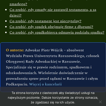
zmarłego?
Co zrobić, gdy zmarły nie zostawił testamentu, a są
dzieci?
Co zrobić, gdy testament jest nieczytelny?
Co zrobić, gdy spadek obejmuje firmę z długami?
Co zrobić, gdy spadkobierca odmawia podziału spadku?
O autorze:
Adwokat Piotr Wójcik – absolwent
Wydziału Prawa Uniwersytetu Rzeszowskiego, członek
Okręgowej Rady Adwokackiej w Rzeszowie.
Specjalizuje się w prawie rodzinnym, spadkowym i
odszkodowaniach. Wieloletnie doświadczenie w
prowadzeniu spraw przed sądami w Rzeszowie i całym
Podkarpaciu.
Więcej o kancelarii
Ta strona korzysta z ciasteczek aby świadczyć usługi na
najwyższym poziomie. Dalsze korzystanie ze strony oznacza,
że zgadzasz się na ich użycie.