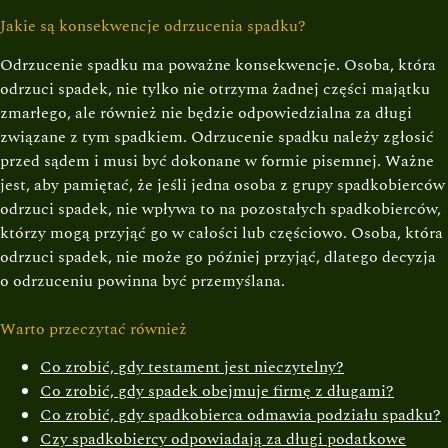
Jakie są konsekwencje odrzucenia spadku?
Odrzucenie spadku ma poważne konsekwencje. Osoba, która
odrzuci spadek, nie tylko nie otrzyma żadnej części majątku
zmarłego, ale również nie będzie odpowiedzialna za długi
związane z tym spadkiem. Odrzucenie spadku należy zgłosić
przed sądem i musi być dokonane w formie pisemnej. Ważne
jest, aby pamiętać, że jeśli jedna osoba z grupy spadkobierców
odrzuci spadek, nie wpływa to na pozostałych spadkobierców,
którzy mogą przyjąć go w całości lub częściowo. Osoba, która
odrzuci spadek, nie może go później przyjąć, dlatego decyzja
o odrzuceniu powinna być przemyślana.
Warto przeczytać również
Co zrobić, gdy testament jest nieczytelny?
Co zrobić, gdy spadek obejmuje firmę z długami?
Co zrobić, gdy spadkobierca odmawia podziału spadku?
Czy spadkobiercy odpowiadają za długi podatkowe