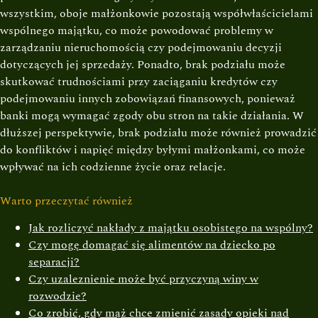
wszystkim, oboje małżonkowie pozostają współwłaścicielami
wspólnego majątku, co może powodować problemy w
zarządzaniu nieruchomością czy podejmowaniu decyzji
dotyczących jej sprzedaży. Ponadto, brak podziału może
skutkować trudnościami przy zaciąganiu kredytów czy
podejmowaniu innych zobowiązań finansowych, ponieważ
banki mogą wymagać zgody obu stron na takie działania. W
dłuższej perspektywie, brak podziału może również prowadzić
do konfliktów i napięć między byłymi małżonkami, co może
wpływać na ich codzienne życie oraz relacje.
Warto przeczytać również
Jak rozliczyć nakłady z majątku osobistego na wspólny?
Czy mogę domagać się alimentów na dziecko po
separacji?
Czy uzaleznienie może być przyczyną winy w
rozwodzie?
Co zrobić, gdy mąż chce zmienić zasady opieki nad