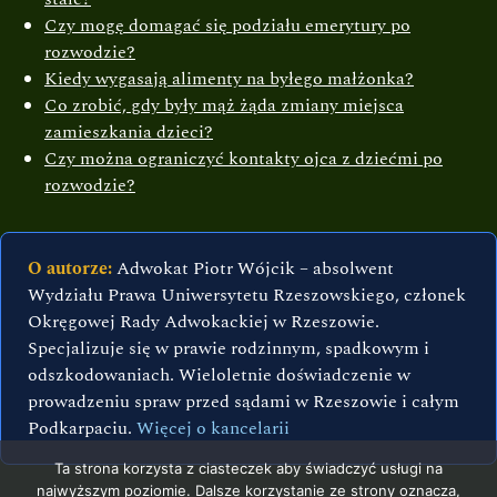
Czy mogę domagać się podziału emerytury po
rozwodzie?
Kiedy wygasają alimenty na byłego małżonka?
Co zrobić, gdy były mąż żąda zmiany miejsca
zamieszkania dzieci?
Czy można ograniczyć kontakty ojca z dziećmi po
rozwodzie?
O autorze:
Adwokat Piotr Wójcik – absolwent
Wydziału Prawa Uniwersytetu Rzeszowskiego, członek
Okręgowej Rady Adwokackiej w Rzeszowie.
Specjalizuje się w prawie rodzinnym, spadkowym i
odszkodowaniach. Wieloletnie doświadczenie w
prowadzeniu spraw przed sądami w Rzeszowie i całym
Podkarpaciu.
Więcej o kancelarii
Ta strona korzysta z ciasteczek aby świadczyć usługi na
najwyższym poziomie. Dalsze korzystanie ze strony oznacza,