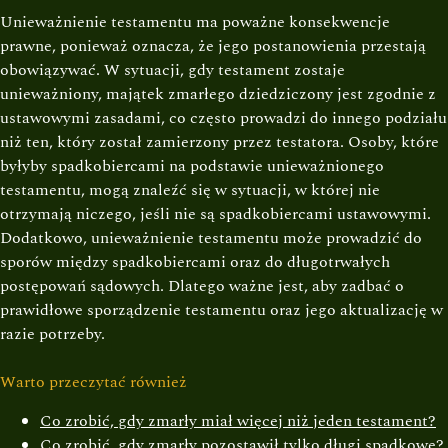
Unieważnienie testamentu ma poważne konsekwencje
prawne, ponieważ oznacza, że jego postanowienia przestają
obowiązywać. W sytuacji, gdy testament zostaje
unieważniony, majątek zmarłego dziedziczony jest zgodnie z
ustawowymi zasadami, co często prowadzi do innego podziału
niż ten, który został zamierzony przez testatora. Osoby, które
byłyby spadkobiercami na podstawie unieważnionego
testamentu, mogą znaleźć się w sytuacji, w której nie
otrzymają niczego, jeśli nie są spadkobiercami ustawowymi.
Dodatkowo, unieważnienie testamentu może prowadzić do
sporów między spadkobiercami oraz do długotrwałych
postępowań sądowych. Dlatego ważne jest, aby zadbać o
prawidłowe sporządzenie testamentu oraz jego aktualizację w
razie potrzeby.
Warto przeczytać również
Co zrobić, gdy zmarły miał więcej niż jeden testament?
Co zrobić, gdy zmarły pozostawił tylko długi spadkowe?