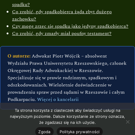
spadku?
Co zrobić, gdy spadkobierca żąda zbyt dużego
zachowku?
Czy mogę zrzec się spadku jako jedyny spadkobierca?
Co zrobić, gdy zmarły miał poufny testament?
O autorze:
Adwokat Piotr Wójcik – absolwent
Wydziału Prawa Uniwersytetu Rzeszowskiego, członek
Okręgowej Rady Adwokackiej w Rzeszowie.
Specjalizuje się w prawie rodzinnym, spadkowym i
odszkodowaniach. Wieloletnie doświadczenie w
prowadzeniu spraw przed sądami w Rzeszowie i całym
Podkarpaciu.
Więcej o kancelarii
Ta strona korzysta z ciasteczek aby świadczyć usługi na
najwyższym poziomie. Dalsze korzystanie ze strony oznacza,
że zgadzasz się na ich użycie.
Zgoda
Polityka prywatności