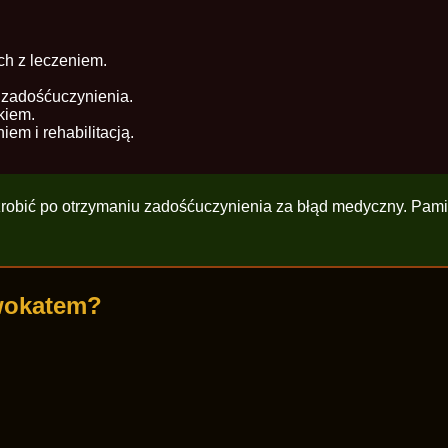
h z leczeniem.
 zadośćuczynienia.
kiem.
em i rehabilitacją.
zrobić po otrzymaniu zadośćuczynienia za błąd medyczny. Pami
dwokatem?