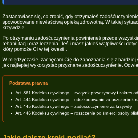
Zastanawiasz się, co zrobić, gdy otrzymałeś zadośćuczynien
spowodowane niewłaściwą opieką zdrowotną. W takiej sytuacji
krzywdzie.
Po otrzymaniu zadośćuczynienia powinieneś przede wszystkim 
rehabilitacji oraz leczenia. Jeśli masz jakieś wątpliwości d
który pomoże Ci w tej kwestii.
W międzyczasie, zachęcam Cię do zapoznania się z bardziej 
jak najlepiej wykorzystać przyznane zadośćuczynienie. Odwi
Podstawa prawna
Art. 361 Kodeksu cywilnego – związek przyczynowy i zakres 
Art. 444 Kodeksu cywilnego – odszkodowanie za uszczerbek n
Art. 445 Kodeksu cywilnego – zadośćuczynienie za krzywdę
Art. 446 Kodeksu cywilnego – roszczenia po śmierci osoby blisk
Jakie dalsze kroki podjąć?