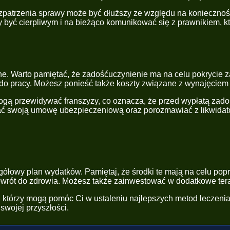
ozpatrzenia sprawy może być dłuższy ze względu na konieczn
y być cierpliwym i na bieżąco komunikować się z prawnikiem, k
. Warto pamiętać, że zadośćuczynienie ma na celu pokrycie z
ci do pracy. Możesz ponieść także koszty związane z wynajęcie
gą przewidywać franszyzy, co oznacza, że przed wypłatą zado
ć swoją umowę ubezpieczeniową oraz porozmawiać z likwidator
ółowy plan wydatków. Pamiętaj, że środki te mają na celu popr
powrót do zdrowia. Możesz także zainwestować w dodatkowe te
mi, którzy mogą pomóc Ci w ustaleniu najlepszych metod leczen
swojej przyszłości.