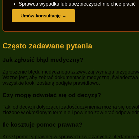
Sprawca wypadku lub ubezpieczyciel nie chce płacić
Umów konsultację →
Często zadawane pytania
Jak zgłosić błąd medyczny?
Zgłoszenie błędu medycznego zazwyczaj wymaga przygotowania
Ważne jest, aby zebrać dokumentację medyczną, świadectwa or
wszystkie kroki zostaną podjęte prawidłowo.
Czy mogę odwołać się od decyzji?
Tak, od decyzji dotyczącej zadośćuczynienia można się odwoł
złożone w określonym terminie i powinno zawierać odpowiedn
Ile kosztuje pomoc prawna?
Koszt pomocy prawnej w sprawach związanych z błędami medy