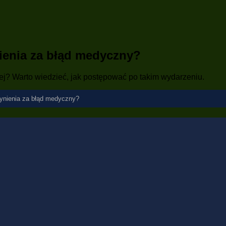
ienia za błąd medyczny?
lej? Warto wiedzieć, jak postępować po takim wydarzeniu.
ynienia za błąd medyczny?