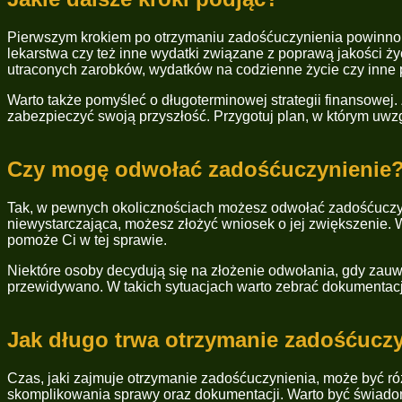
Pierwszym krokiem po otrzymaniu zadośćuczynienia powinno by
lekarstwa czy też inne wydatki związane z poprawą jakości ży
utraconych zarobków, wydatków na codzienne życie czy inne 
Warto także pomyśleć o długoterminowej strategii finansowej
zabezpieczyć swoją przyszłość. Przygotuj plan, w którym uwzg
Czy mogę odwołać zadośćuczynienie
Tak, w pewnych okolicznościach możesz odwołać zadośćuczynie
niewystarczająca, możesz złożyć wniosek o jej zwiększenie. W
pomoże Ci w tej sprawie.
Niektóre osoby decydują się na złożenie odwołania, gdy zauważ
przewidywano. W takich sytuacjach warto zebrać dokumentację
Jak długo trwa otrzymanie zadośćucz
Czas, jaki zajmuje otrzymanie zadośćuczynienia, może być róż
skomplikowania sprawy oraz dokumentacji. Warto być świadomy