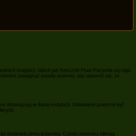
ch instytucji, takich jak Rzecznik Praw Pacjenta czy sąd.
również zasięgnąć porady prawnej, aby upewnić się, że
ie obowiązują w danej instytucji. Odwołanie powinno być
ecyzji.
az doświadczenia prawnika. Często prawnicy oferują