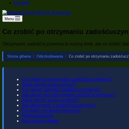
Kontakt
Menu
Co zrobić po otrzymaniu zadośćuczyn
Otrzymanie zadośćuczynienia to ważny krok, ale co zrobić da
Strona główna
/
Odszkodowania
/
Co zrobić po otrzymaniu zadośćucz
Co zrobić po otrzymaniu zadośćuczynienia?
Jakie dalsze kroki podjąć?
Czy mogę odwołać zadośćuczynienie?
Jak długo trwa otrzymanie zadośćuczynienia?
Jakie koszty mogę ponieść?
Jak skorzystać z zadośćuczynienia?
Przykład z praktyki kancelarii
Podsumowanie
Najczęstsze błędy