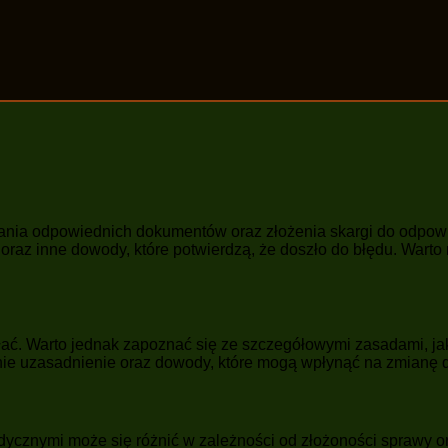
 odpowiednich dokumentów oraz złożenia skargi do odpowiedni
az inne dowody, które potwierdzą, że doszło do błędu. Warto 
ać. Warto jednak zapoznać się ze szczegółowymi zasadami, jak
ie uzasadnienie oraz dowody, które mogą wpłynąć na zmianę d
cznymi może się różnić w zależności od złożoności sprawy or