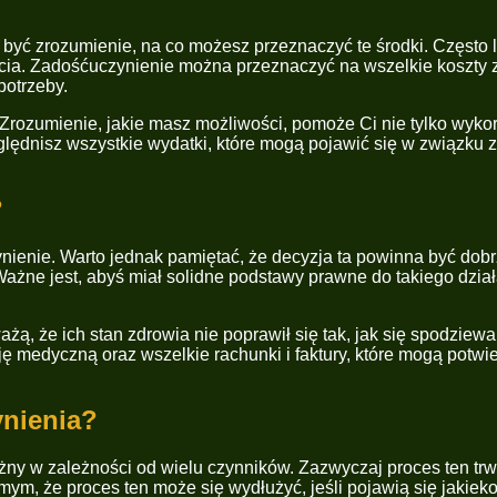
ć zrozumienie, na co możesz przeznaczyć te środki. Często lu
cia. Zadośćuczynienie można przeznaczyć na wszelkie koszty zw
potrzeby.
. Zrozumienie, jakie masz możliwości, pomoże Ci nie tylko wyk
lędnisz wszystkie wydatki, które mogą pojawić się w związku z 
?
nie. Warto jednak pamiętać, że decyzja ta powinna być dobrze 
ażne jest, abyś miał solidne podstawy prawne do takiego działa
ą, że ich stan zdrowia nie poprawił się tak, jak się spodziewa
 medyczną oraz wszelkie rachunki i faktury, które mogą potwie
ynienia?
ny w zależności od wielu czynników. Zazwyczaj proces ten trwa 
m, że proces ten może się wydłużyć, jeśli pojawią się jakieko