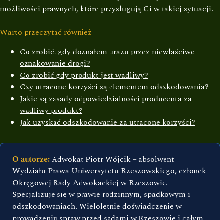
możliwości prawnych, które przysługują Ci w takiej sytuacji.
Warto przeczytać również
Co zrobić, gdy doznałem urazu przez niewłaściwe
oznakowanie drogi?
Co zrobić gdy produkt jest wadliwy?
Czy utracone korzyści są elementem odszkodowania?
Jakie są zasady odpowiedzialności producenta za
wadliwy produkt?
Jak uzyskać odszkodowanie za utracone korzyści?
O autorze:
Adwokat Piotr Wójcik – absolwent
Wydziału Prawa Uniwersytetu Rzeszowskiego, członek
Okręgowej Rady Adwokackiej w Rzeszowie.
Specjalizuje się w prawie rodzinnym, spadkowym i
odszkodowaniach. Wieloletnie doświadczenie w
prowadzeniu spraw przed sądami w Rzeszowie i całym