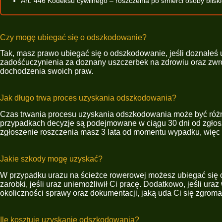
Art. 446 Kodeksu cywilnego – roszczenia po śmierci osoby bliski
Czy mogę ubiegać się o odszkodowanie?
Tak, masz prawo ubiegać się o odszkodowanie, jeśli doznałe
zadośćuczynienia za doznany uszczerbek na zdrowiu oraz zwrot
dochodzenia swoich praw.
Jak długo trwa proces uzyskania odszkodowania?
Czas trwania procesu uzyskania odszkodowania może być różn
przypadkach decyzje są podejmowane w ciągu 30 dni od zgłoszen
zgłoszenie roszczenia masz 3 lata od momentu wypadku, więc n
Jakie szkody mogę uzyskać?
W przypadku urazu na ścieżce rowerowej możesz ubiegać się o r
zarobki, jeśli uraz uniemożliwił Ci pracę. Dodatkowo, jeśli 
okoliczności sprawy oraz dokumentacji, jaką uda Ci się zgroma
Ile kosztuje uzyskanie odszkodowania?