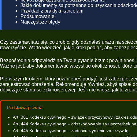
Jakie dokumenty są potrzebne do uzyskania odszko
Przykład z praktyki kancelarii
Podsumowanie
Najczęstsze błędy
Czy zastanawiasz się, co zrobić, gdy doznałeś urazu na ścieżc
rowerzyście. Warto wiedzieć, jakie kroki podjąć, aby zabezpi
Bezpośrednia odpowiedź na Twoje pytanie brzmi: powinieneś j
Ważne jest, aby dokumentować wszystkie okoliczności, które 
Pierwszym krokiem, który powinieneś podjąć, jest zabezpieczeni
zarejestrować obrażenia. Rekomenduję również, abyś spisał do
dotyczące stanu ścieżki rowerowej. Jeśli nie wiesz, jak to zr
Podstawa prawna
Art. 361 Kodeksu cywilnego – związek przyczynowy i zakres o
Art. 444 Kodeksu cywilnego – odszkodowanie za uszczerbek na
Art. 445 Kodeksu cywilnego – zadośćuczynienie za krzywdę