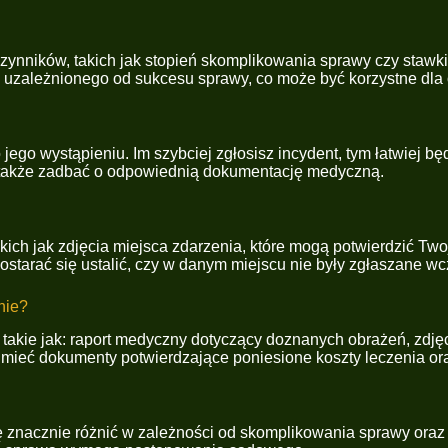
ynników, takich jak stopień skomplikowania sprawy czy stawki 
uzależnionego od sukcesu sprawy, co może być korzystne dla o
po jego wystąpieniu. Im szybciej zgłosisz incydent, tym łatwie
 także zadbać o odpowiednią dokumentację medyczną.
akich jak zdjęcia miejsca zdarzenia, które mogą potwierdzić T
postarać się ustalić, czy w danym miejscu nie były zgłaszane w
nie?
kie jak: raport medyczny dotyczący doznanych obrażeń, zdjęci
 mieć dokumenty potwierdzające poniesione koszty leczenia ora
 znacznie różnić w zależności od skomplikowania sprawy oraz 