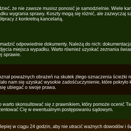
zieć, że nie zawsze musisz ponosić je samodzielnie. Wiele ka
padku wygrania sprawy. Koszty mogą się różnić, ale zazwyczaj s
łpracy z konkretną kancelarią.
madzić odpowiednie dokumenty. Należą do nich: dokumentacja 
kże zdjęcia miejsca wypadku. Warto również uzyskać zeznania ś
j sprawie.
 doznał poważnych obrażeń na skutek złego oznaczenia ścieżki
ało nam się uzyskać wysokie zadośćuczynienie, które pokryło k
ć się ubiegać o swoje prawa.
o warto skonsultować się z prawnikiem, który pomoże ocenić Two
rezentować Cię w ewentualnym postępowaniu sądowym.
ajlepiej w ciągu 24 godzin, aby nie utracić ważnych dowodów i 