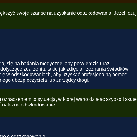
ększyć swoje szanse na uzyskanie odszkodowania. Jeżeli czujes
j się na badania medyczne, aby potwierdzić uraz.
tyczące zdarzenia, takie jak zdjęcia i zeznania świadków.
 się w odszkodowaniach, aby uzyskać profesjonalną pomoc.
ego ubezpieczyciela lub zarządcy drogi.
naczeniem to sytuacja, w której warto działać szybko i skut
ć należne odszkodowanie.
 się o odszkodowanie.