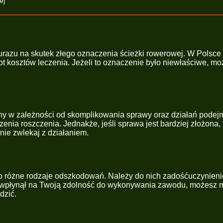
ej
ś urazu na skutek złego oznaczenia ścieżki rowerowej. W Pol
 kosztów leczenia. Jeżeli to oznaczenie było niewłaściwe, mo
y w zależności od skomplikowania sprawy oraz działań podejm
ia roszczenia. Jednakże, jeśli sprawa jest bardziej złożona, 
ie zwlekaj z działaniem.
óżne rodzaje odszkodowań. Należy do nich zadośćuczynienie za b
uraz wpłynął na Twoją zdolność do wykonywania zawodu, możesz 
dzić.