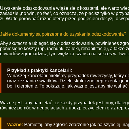
Uzyskanie odszkodowania wiąże się z kosztami, ale warto wied
zasadzie „no win, no fee”, co oznacza, że płacisz tylko w przy
zł. Warto porównać różne oferty przed podjęciem decyzji o wspó
Jakie dokumenty są potrzebne do uzyskania odszkodowania?
Aby skutecznie ubiegać się o odszkodowanie, powinieneś zgro
poniesione koszty (np. rachunki za leki, rehabilitację), a ta
dowodów zgromadzisz, tym większa szansa na sukces w Twoje
Przykład z praktyki kancelarii:
W naszej kancelarii mieliśmy przypadek rowerzysty, który
oraz zeznania świadków. Dzięki skutecznej reprezentacji ud
ból i cierpienie. To pokazuje, jak ważne jest, aby nie waha
Ważne jest, aby pamiętać, że każdy przypadek jest inny, dlateg
również pomóc w negocjacjach z ubezpieczycielem oraz rep
Ważne:
Pamiętaj, aby zgłosić zdarzenie jak najszybciej, n