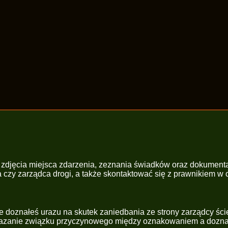
ak zdjęcia miejsca zdarzenia, zeznania świadków oraz dokumen
cja czy zarządca drogi, a także skontaktować się z prawnikiem
że doznałeś urazu na skutek zaniedbania ze strony zarządcy 
kazanie związku przyczynowego między oznakowaniem a dozn