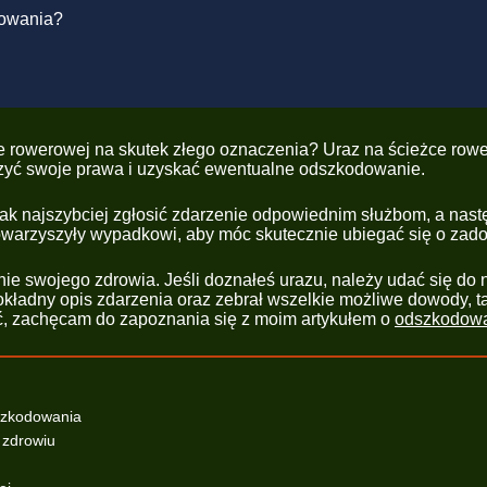
dowania?
e rowerowej na skutek złego oznaczenia? Uraz na ścieżce rower
eczyć swoje prawa i uzyskać ewentualne odszkodowanie.
ak najszybciej zgłosić zdarzenie odpowiednim służbom, a nast
towarzyszyły wypadkowi, aby móc skutecznie ubiegać się o zad
e swojego zdrowia. Jeśli doznałeś urazu, należy udać się do na
kładny opis zdarzenia oraz zebrał wszelkie możliwe dowody, ta
obić, zachęcam do zapoznania się z moim artykułem o
odszkodow
dszkodowania
 zdrowiu