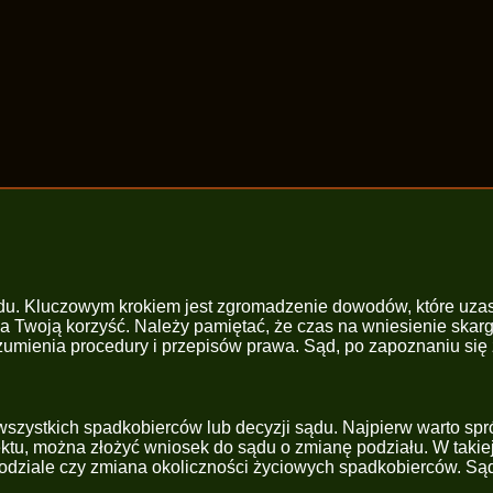
du. Kluczowym krokiem jest zgromadzenie dowodów, które uzas
a Twoją korzyść. Należy pamiętać, że czas na wniesienie skarg
ozumienia procedury i przepisów prawa. Sąd, po zapoznaniu si
wszystkich spadkobierców lub decyzji sądu. Najpierw warto sp
fektu, można złożyć wniosek do sądu o zmianę podziału. W takiej
odziale czy zmiana okoliczności życiowych spadkobierców. Sąd