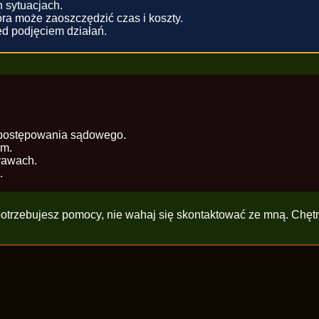
 sytuacjach.
ra może zaoszczędzić czas i koszty.
ed podjęciem działań.
 postępowania sądowego.
em.
rawach.
.
 potrzebujesz pomocy, nie wahaj się skontaktować ze mną. Ch