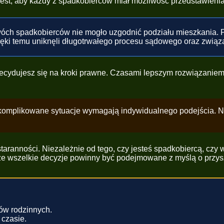
est, aby każdy z spadkobierców miał możliwość przedstawieni
óch spadkobierców nie mogło uzgodnić podziału mieszkania. P
Dzięki temu uniknęli długotrwałego procesu sądowego oraz związ
decydujesz się na kroki prawne. Czasami lepszym rozwiązaniem
 skomplikowane sytuacje wymagają indywidualnego podejścia. N
aranności. Niezależnie od tego, czy jesteś spadkobiercą, czy
 że wszelkie decyzje powinny być podejmowane z myślą o przysz
tów rodzinnych.
 czasie.