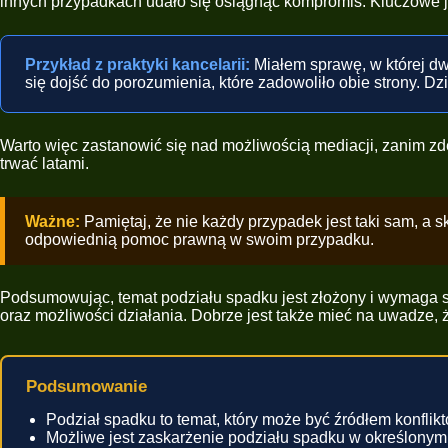
innych przypadkach udało się osiągnąć kompromis. Kluczowe j
Przykład z praktyki kancelarii:
Miałem sprawę, w której dw
się dojść do porozumienia, które zadowoliło obie strony. 
Warto więc zastanowić się nad możliwością mediacji, zanim z
trwać latami.
Ważne:
Pamiętaj, że nie każdy przypadek jest taki sam, a
odpowiednią pomoc prawną w swoim przypadku.
Podsumowując, temat podziału spadku jest złożony i wymaga st
oraz możliwości działania. Dobrze jest także mieć na uwadze,
Podsumowanie
Podział spadku to temat, który może być źródłem konflik
Możliwe jest zaskarżenie podziału spadku w określonym