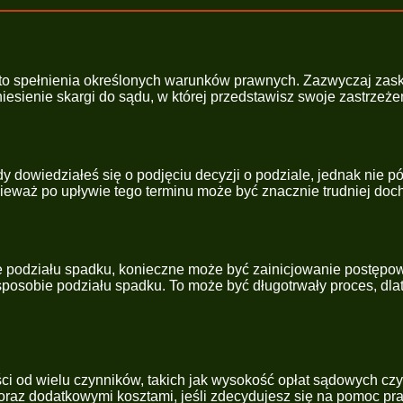
to spełnienia określonych warunków prawnych. Zazwyczaj zaska
niesienie skargi do sądu, w której przedstawisz swoje zastrzeż
 dowiedziałeś się o podjęciu decyzji o podziale, jednak nie p
nieważ po upływie tego terminu może być znacznie trudniej doc
e podziału spadku, konieczne może być zainicjowanie postępo
osobie podziału spadku. To może być długotrwały proces, dlat
ci od wielu czynników, takich jak wysokość opłat sądowych cz
e oraz dodatkowymi kosztami, jeśli zdecydujesz się na pomoc p