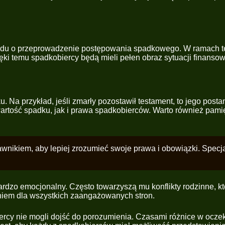
ądu o przeprowadzenie postępowania spadkowego. W ramach teg
 temu spadkobiercy będą mieli pełen obraz sytuacji finansowe
u. Na przykład, jeśli zmarły pozostawił testament, to jego pos
 wartość spadku, jak i prawa spadkobierców. Warto również pam
awnikiem, aby lepiej zrozumieć swoje prawa i obowiązki. Spec
rdzo emocjonalny. Często towarzyszą mu konflikty rodzinne, k
eniem dla wszystkich zaangażowanych stron.
ercy nie mogli dojść do porozumienia. Czasami różnice w ocz