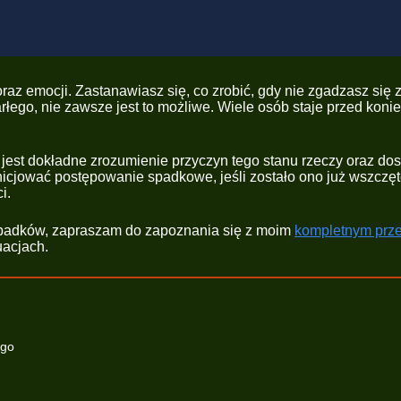
 oraz emocji. Zastanawiasz się, co zrobić, gdy nie zgadzasz s
ego, nie zawsze jest to możliwe. Wiele osób staje przed koni
 jest dokładne zrozumienie przyczyn tego stanu rzeczy oraz d
nicjować postępowanie spadkowe, jeśli zostało ono już wszczęte
i.
 spadków, zapraszam do zapoznania się z moim
kompletnym prz
uacjach.
ego