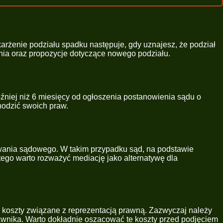
rżenie podziału spadku następuje, gdy uznajesz, że podział
enia oraz propozycje dotyczące nowego podziału.
óźniej niż 6 miesięcy od ogłoszenia postanowienia sądu o
hodzić swoich praw.
wania sądowego. W takim przypadku sąd, na podstawie
ego warto rozważyć mediację jako alternatywę dla
y koszty związane z reprezentacją prawną. Zazwyczaj należy
rawnika. Warto dokładnie oszacować te koszty przed podjęciem