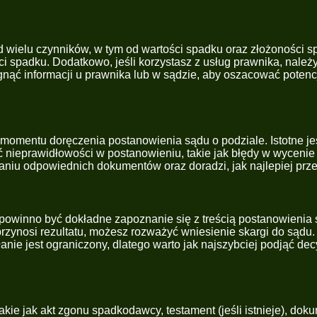
d wielu czynników, w tym od wartości spadku oraz złożoności 
i spadku. Dodatkowo, jeśli korzystasz z usług prawnika, należ
gnąć informacji u prawnika lub w sądzie, aby oszacować potenc
momentu doręczenia postanowienia sądu o podziale. Istotne je
ć nieprawidłowości w postanowieniu, takie jak błędy w wyceni
aniu odpowiednich dokumentów oraz doradzi, jak najlepiej prz
powinno być dokładne zapoznanie się z treścią postanowienia 
przynosi rezultatu, możesz rozważyć wniesienie skargi do sąd
anie jest ograniczony, dlatego warto jak najszybciej podjąć de
ie jak akt zgonu spadkodawcy, testament (jeśli istnieje), do