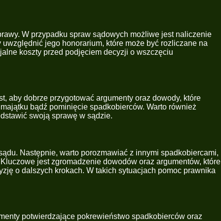
sprawy. W przypadku spraw sądowych możliwe jest naliczenie
y uwzględnić jego honorarium, które może być rozliczane na
jalne koszty przed podjęciem decyzji o wszczęciu
st, aby dobrze przygotować argumenty oraz dowody, które
e majątku bądź pominięcie spadkobierców. Warto również
edstawić swoją sprawę w sądzie.
sądu. Następnie, warto porozmawiać z innymi spadkobiercami,
u. Kluczowe jest zgromadzenie dowodów oraz argumentów, które
cyzję o dalszych krokach. W takich sytuacjach pomoc prawnika
kumenty potwierdzające pokrewieństwo spadkobierców oraz