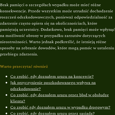
Brak pamięci o szczegółach wypadku może mieć różne
konsekwencje. Przede wszystkim może utrudnić dochodzenie
roszczeń odszkodowawczych, ponieważ odpowiedzialność za
zdarzenie często opiera się na okolicznościach, które
pamiętają uczestnicy. Dodatkowo, brak pamięci może wpłynąć
na możliwość obrony w przypadku zarzutów dotyczących
nieostrożności. Warto jednak podkreślić, że istnieją różne
sposoby na zebranie dowodów, które mogą pomóc w ustaleniu
przebiegu zdarzenia.
Warto przeczytać również
Co zrobić, gdy doznałem urazu na koncercie?
Jak przyczynienie poszkodowanego wpływa na
odszkodowanie?
Co zrobić, gdy doznałem urazu przez błąd w obsłudze
klienta?
Co zrobić gdy doznałem urazu w wypadku drogowym?
Co zrobić, gdy doznałem urazu przez sąsiada?